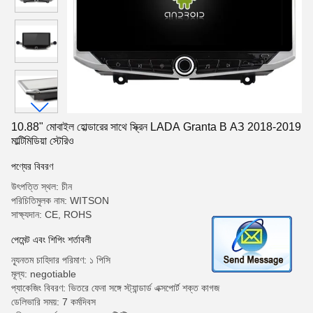
10.88" মোবাইল হোল্ডারের সাথে স্ক্রিন LADA Granta В АЗ 2018-2019
মাল্টিমিডিয়া স্টেরিও
পণ্যের বিবরণ
উৎপত্তি স্থল: চীন
পরিচিতিমুলক নাম: WITSON
সাক্ষ্যদান: CE, ROHS
পেমেন্ট এবং শিপিং শর্তাবলী
ন্যূনতম চাহিদার পরিমাণ: ১ পিসি
মূল্য: negotiable
প্যাকেজিং বিবরণ: ভিতরে ফেনা সঙ্গে স্ট্যান্ডার্ড এক্সপোর্ট শক্ত কাগজ
ডেলিভারি সময়: 7 কর্মদিবস