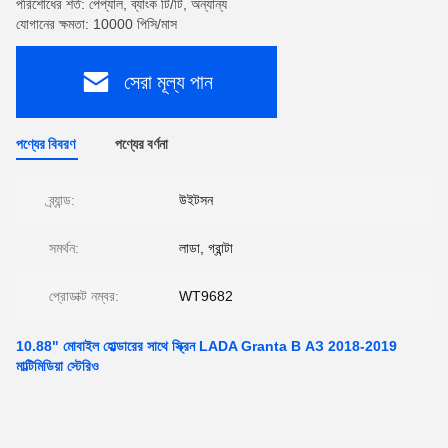
পরিশোধের শর্ত: পেপ্যাল, ব্যাংক টি/টি, অন্যান্য
যোগানের ক্ষমতা: 10000 পিসি/মাস
সেরা মূল্য পান
পণ্যের বিবরণ
পণ্যের বর্ণনা
ব্র্যান্ড:
উইটসন
সমর্থন:
লাডা, গ্রান্টা
প্রোডাক্ট নম্বর:
WT9682
10.88" মোবাইল হোল্ডারের সাথে স্ক্রিন LADA Granta В АЗ 2018-2019
মাল্টিমিডিয়া স্টেরিও