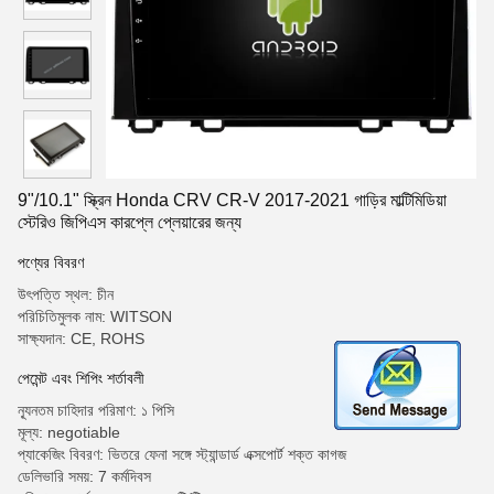
9"/10.1" স্ক্রিন Honda CRV CR-V 2017-2021 গাড়ির মাল্টিমিডিয়া
স্টেরিও জিপিএস কারপ্লে প্লেয়ারের জন্য
পণ্যের বিবরণ
উৎপত্তি স্থল: চীন
পরিচিতিমুলক নাম: WITSON
সাক্ষ্যদান: CE, ROHS
পেমেন্ট এবং শিপিং শর্তাবলী
ন্যূনতম চাহিদার পরিমাণ: ১ পিসি
মূল্য: negotiable
প্যাকেজিং বিবরণ: ভিতরে ফেনা সঙ্গে স্ট্যান্ডার্ড এক্সপোর্ট শক্ত কাগজ
ডেলিভারি সময়: 7 কর্মদিবস