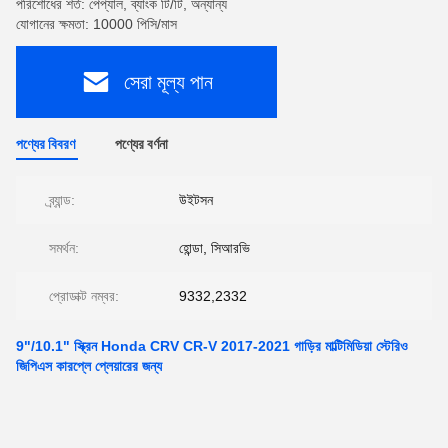
পরিশোধের শর্ত: পেপ্যাল, ব্যাংক টি/টি, অন্যান্য
যোগানের ক্ষমতা: 10000 পিসি/মাস
সেরা মূল্য পান
পণ্যের বিবরণ
পণ্যের বর্ণনা
ব্র্যান্ড:
উইটসন
সমর্থন:
হোন্ডা, সিআরভি
প্রোডাক্ট নম্বর:
9332,2332
9"/10.1" স্ক্রিন Honda CRV CR-V 2017-2021 গাড়ির মাল্টিমিডিয়া স্টেরিও
জিপিএস কারপ্লে প্লেয়ারের জন্য