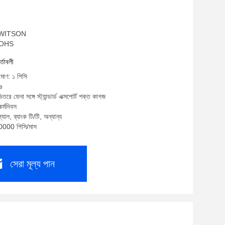
ম: WITSON
 ROHS
র্তাবলী
িমাণ: ১ পিসি
e
তরে ফেনা সঙ্গে স্ট্যান্ডার্ড এক্সপোর্ট শক্ত কাগজ
র্মদিবস
যাল, ব্যাংক টি/টি, অন্যান্য
10000 পিসি/মাস
সেরা মূল্য পান