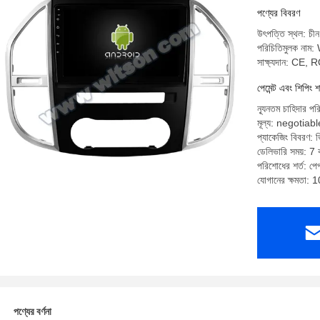
পণ্যের বিবরণ
উৎপত্তি স্থল: চীন
পরিচিতিমুলক না
সাক্ষ্যদান: CE,
পেমেন্ট এবং শিপিং শ
ন্যূনতম চাহিদার পর
মূল্য: negotiabl
প্যাকেজিং বিবরণ: ভি
ডেলিভারি সময়: 7 ক
পরিশোধের শর্ত: পেপ্
যোগানের ক্ষমতা: 
পণ্যের বর্ণনা