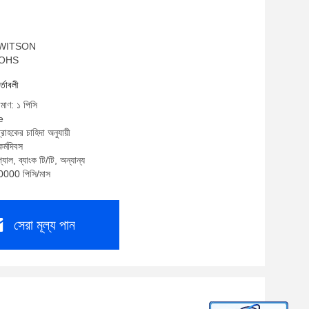
ম: WITSON
 ROHS
র্তাবলী
িমাণ: ১ পিসি
e
্রাহকের চাহিদা অনুযায়ী
র্মদিবস
যাল, ব্যাংক টি/টি, অন্যান্য
10000 পিসি/মাস
সেরা মূল্য পান