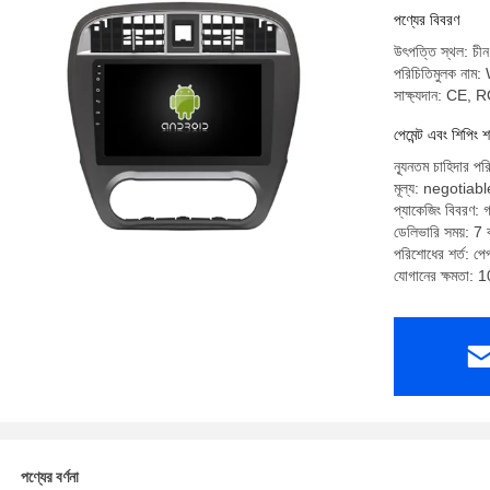
পণ্যের বিবরণ
উৎপত্তি স্থল: চীন
পরিচিতিমুলক না
সাক্ষ্যদান: CE,
পেমেন্ট এবং শিপিং শ
ন্যূনতম চাহিদার পর
মূল্য: negotiabl
প্যাকেজিং বিবরণ: গ
ডেলিভারি সময়: 7 ক
পরিশোধের শর্ত: পেপ্
যোগানের ক্ষমতা: 
পণ্যের বর্ণনা