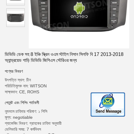
ডিভিডি ডেক সহ 8 ইঞ্চি স্ক্রিন ওএম স্টাইল নিসান সিলফি বি 17 2013-2018
অ্যান্ড্রয়েড গাড়ি ডিভিডি জিপিএস স্টেরিওর জন্য
পণ্যের বিবরণ
উৎপত্তি স্থল: চীন
পরিচিতিমুলক নাম: WITSON
সাক্ষ্যদান: CE, ROHS
পেমেন্ট এবং শিপিং শর্তাবলী
ন্যূনতম চাহিদার পরিমাণ: ১ পিসি
মূল্য: negotiable
প্যাকেজিং বিবরণ: গ্রাহকের চাহিদা অনুযায়ী
ডেলিভারি সময়: 7 কর্মদিবস