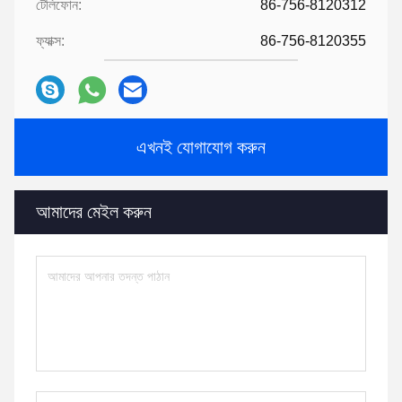
টেলিফোন:
86-756-8120312
ফ্যাক্স:
86-756-8120355
এখনই যোগাযোগ করুন
আমাদের মেইল ​​করুন