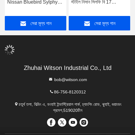
Nissan Bluebird Sylphy
স্টাইল নিসান সিলফি বি 17
G11 2005-2012 কার স্টেরিও
অস্ট্রেলিয়া দক্ষিণ আফ্রিকা সংস্করণ
প্লেয়ারের জন্য
2013-2018 এর জন্য
সেরা মূল্য পান
সেরা মূল্য পান
Zhuhai Witson Industrial Co., Ltd
bob@witson.com
86-756-8120312
চতুর্থ তলা, বিল্ডিং এ, ডংহাই ইন্ডাস্ট্রিয়াল পার্ক, চ্যাংপিং রোড, ঝুহাই, গুয়াংডং
প্রদেশ,519020চীন