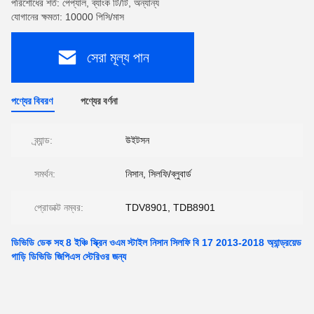
পরিশোধের শর্ত: পেপ্যাল, ব্যাংক টি/টি, অন্যান্য
যোগানের ক্ষমতা: 10000 পিসি/মাস
সেরা মূল্য পান
পণ্যের বিবরণ
পণ্যের বর্ণনা
ব্র্যান্ড:
উইটসন
সমর্থন:
নিসান, সিলফি/ব্লুবার্ড
প্রোডাক্ট নম্বর:
TDV8901, TDB8901
ডিভিডি ডেক সহ 8 ইঞ্চি স্ক্রিন ওএম স্টাইল নিসান সিলফি বি 17 2013-2018 অ্যান্ড্রয়েড
গাড়ি ডিভিডি জিপিএস স্টেরিওর জন্য