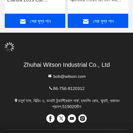
Multimedia স্টেরিও জিপিএস
প্লেয়ারের জন্য 9"/10.1" স্ক্রীন
কারপ্লে প্লেয়ার
সেরা মূল্য পান
সেরা মূল্য পান
Zhuhai Witson Industrial Co., Ltd
bob@witson.com
86-756-8120312
চতুর্থ তলা, বিল্ডিং এ, ডংহাই ইন্ডাস্ট্রিয়াল পার্ক, চ্যাংপিং রোড, ঝুহাই, গুয়াংডং
প্রদেশ,519020চীন