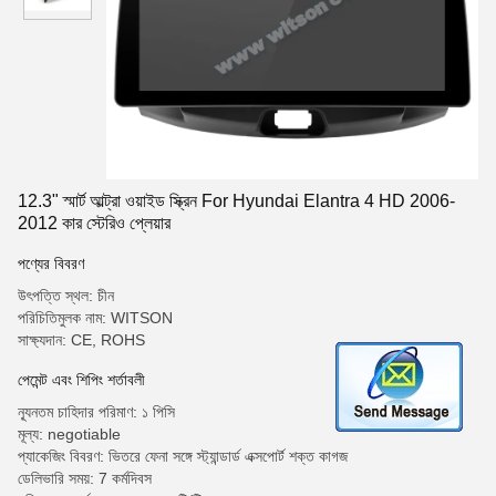
12.3" স্মার্ট আল্ট্রা ওয়াইড স্ক্রিন For Hyundai Elantra 4 HD 2006-
2012 কার স্টেরিও প্লেয়ার
পণ্যের বিবরণ
উৎপত্তি স্থল: চীন
পরিচিতিমুলক নাম: WITSON
সাক্ষ্যদান: CE, ROHS
পেমেন্ট এবং শিপিং শর্তাবলী
ন্যূনতম চাহিদার পরিমাণ: ১ পিসি
মূল্য: negotiable
প্যাকেজিং বিবরণ: ভিতরে ফেনা সঙ্গে স্ট্যান্ডার্ড এক্সপোর্ট শক্ত কাগজ
ডেলিভারি সময়: 7 কর্মদিবস