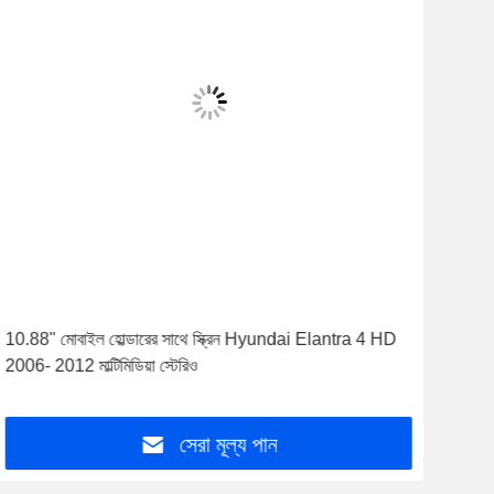
10.88" মোবাইল হোল্ডারের সাথে স্ক্রিন Hyundai Elantra 4 HD
9"/
2006- 2012 মাল্টিমিডিয়া স্টেরিও
কার মা
সেরা মূল্য পান