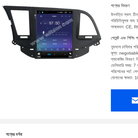
পণ্যের বিবরণ
উৎপত্তি স্থল: চীন
পরিচিতিমুলক না
সাক্ষ্যদান: CE,
পেমেন্ট এবং শিপিং শ
ন্যূনতম চাহিদার পর
মূল্য: negotiabl
প্যাকেজিং বিবরণ: ভি
ডেলিভারি সময়: 7 ক
পরিশোধের শর্ত: পেপ্
যোগানের ক্ষমতা: 
পণ্যের বর্ণনা