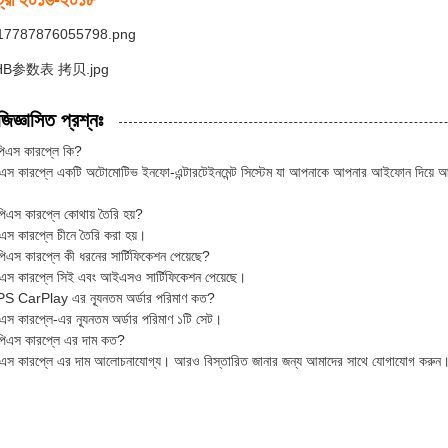
ান্ট্রা ২০১৬-২০১৮
জিজ্ঞাসিত প্রশ্নঃ
িপিএস কারপ্লে কি?
এস কারপ্লে একটি অটোমোটিভ ইনফো-এন্টারটেইনমেন্ট সিস্টেম যা আপনাকে আপনার আইফোন দিয়ে আপনা
পিএস কারপ্লে কোথায় তৈরি হয়?
এস কারপ্লে চীনে তৈরি করা হয়।
পিএস কারপ্লে কী ধরনের সার্টিফিকেশন পেয়েছে?
এস কারপ্লে সিই এবং আইএসও সার্টিফিকেশন পেয়েছে।
GPS CarPlay এর ন্যূনতম অর্ডার পরিমাণ কত?
এস কারপ্লে-এর ন্যূনতম অর্ডার পরিমাণ ১টি সেট।
িপিএস কারপ্লে এর দাম কত?
িএস কারপ্লে এর দাম আলোচনাযোগ্য। আরও বিস্তারিত জানার জন্য আমাদের সাথে যোগাযোগ করুন