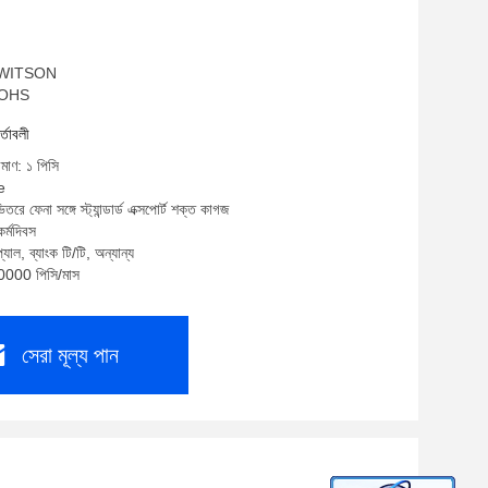
ম: WITSON
 ROHS
র্তাবলী
িমাণ: ১ পিসি
e
তরে ফেনা সঙ্গে স্ট্যান্ডার্ড এক্সপোর্ট শক্ত কাগজ
র্মদিবস
যাল, ব্যাংক টি/টি, অন্যান্য
10000 পিসি/মাস
সেরা মূল্য পান