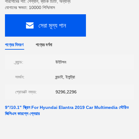
পরিশোধের শর্ত: পেপ্যাল, ব্যাংক টি/টি, অন্যান্য
যোগানের ক্ষমতা: 10000 পিসি/মাস
সেরা মূল্য পান
পণ্যের বিবরণ
পণ্যের বর্ণনা
ব্র্যান্ড:
উইটসন
সমর্থন:
হুন্ডাই, ইলান্ট্রা
প্রোডাক্ট নম্বর:
9296,2296
9"/10.1" স্ক্রিন For Hyundai Elantra 2019 Car Multimedia স্টেরিও
জিপিএস কারপ্লে প্লেয়ার