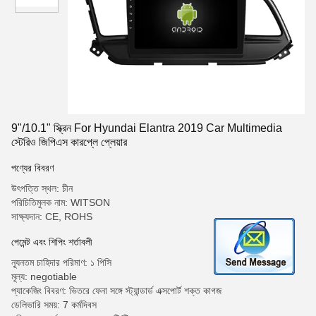
9"/10.1" স্ক্রিন For Hyundai Elantra 2019 Car Multimedia
স্টেরিও জিপিএস কারপ্লে প্লেয়ার
পণ্যের বিবরণ
উৎপত্তি স্থল: চীন
পরিচিতিমুলক নাম: WITSON
সাক্ষ্যদান: CE, ROHS
পেমেন্ট এবং শিপিং শর্তাবলী
ন্যূনতম চাহিদার পরিমাণ: ১ পিসি
মূল্য: negotiable
প্যাকেজিং বিবরণ: ভিতরে ফেনা সঙ্গে স্ট্যান্ডার্ড এক্সপোর্ট শক্ত কাগজ
ডেলিভারি সময়: 7 কর্মদিবস