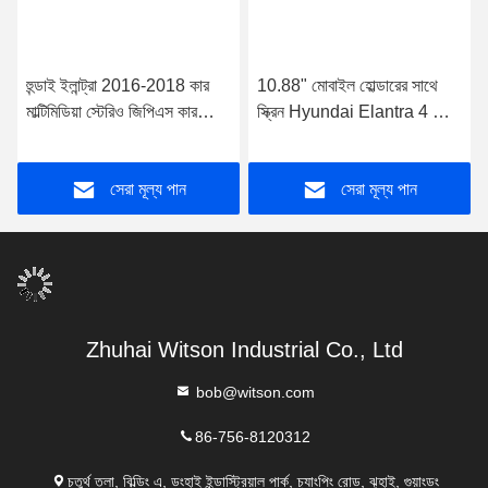
হুন্ডাই ইলান্ট্রা 2016-2018 কার
10.88" মোবাইল হোল্ডারের সাথে
মাল্টিমিডিয়া স্টেরিও জিপিএস কারপ্লে
স্ক্রিন Hyundai Elantra 4 HD
প্লেয়ারের জন্য 9"/10.1" স্ক্রীন
2006- 2012 মাল্টিমিডিয়া স্টেরিও
সেরা মূল্য পান
সেরা মূল্য পান
Zhuhai Witson Industrial Co., Ltd
bob@witson.com
86-756-8120312
চতুর্থ তলা, বিল্ডিং এ, ডংহাই ইন্ডাস্ট্রিয়াল পার্ক, চ্যাংপিং রোড, ঝুহাই, গুয়াংডং