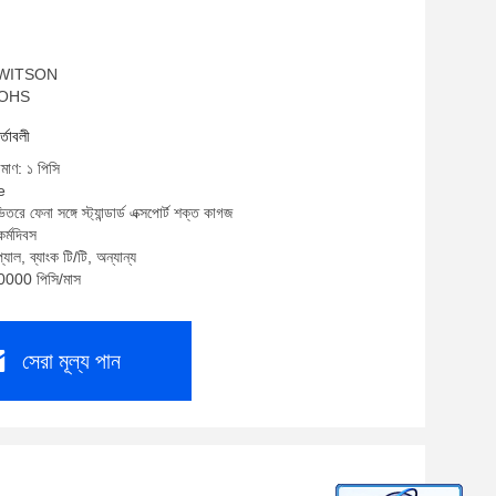
ম: WITSON
 ROHS
র্তাবলী
িমাণ: ১ পিসি
e
তরে ফেনা সঙ্গে স্ট্যান্ডার্ড এক্সপোর্ট শক্ত কাগজ
র্মদিবস
যাল, ব্যাংক টি/টি, অন্যান্য
10000 পিসি/মাস
সেরা মূল্য পান