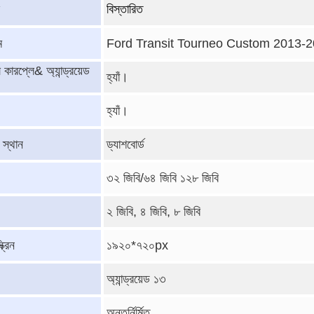
বিস্তারিত
ম
Ford Transit Tourneo Custom 2013-20
 কারপ্লে& অ্যান্ড্রয়েড
হ্যাঁ।
হ্যাঁ।
 স্থান
ড্যাশবোর্ড
৩২ জিবি/৬৪ জিবি ১২৮ জিবি
২ জিবি, ৪ জিবি, ৮ জিবি
্রিন
১৯২০*৭২০px
অ্যান্ড্রয়েড ১৩
অন্তর্নির্মিত