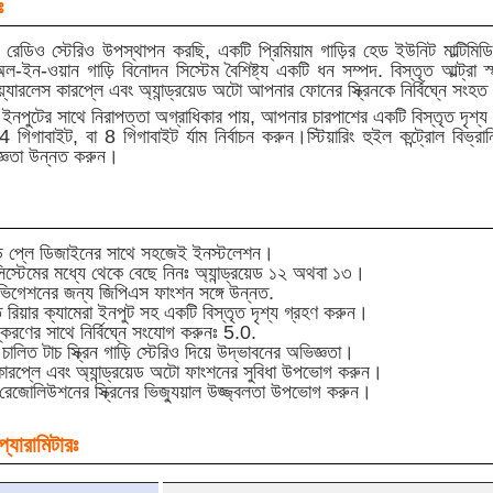
ঃ
ার রেডিও স্টেরিও উপস্থাপন করছি, একটি প্রিমিয়াম গাড়ির হেড ইউনিট মাল্টিমিডিয
ইন-ওয়ান গাড়ি বিনোদন সিস্টেম বৈশিষ্ট্য একটি ধন সম্পদ. বিস্তৃত আল্ট্রা স্মার্
্যারলেস কারপ্লে এবং অ্যান্ড্রয়েড অটো আপনার ফোনের স্ক্রিনকে নির্বিঘ্নে সংহত ক
রা ইনপুটের সাথে নিরাপত্তা অগ্রাধিকার পায়, আপনার চারপাশের একটি বিস্তৃত দৃশ
 গিগাবাইট, বা 8 গিগাবাইট র্যাম নির্বাচন করুন।স্টিয়ারিং হুইল কন্ট্রোল বিভ
জ্ঞতা উন্নত করুন।
ন্ড প্লে ডিজাইনের সাথে সহজেই ইনস্টলেশন।
স্টেমের মধ্যে থেকে বেছে নিনঃ অ্যান্ড্রয়েড ১২ অথবা ১৩।
ট নেভিগেশনের জন্য জিপিএস ফাংশন সঙ্গে উন্নত.
মিত রিয়ার ক্যামেরা ইনপুট সহ একটি বিস্তৃত দৃশ্য গ্রহণ করুন।
স্করণের সাথে নির্বিঘ্নে সংযোগ করুনঃ 5.0.
ড চালিত টাচ স্ক্রিন গাড়ি স্টেরিও দিয়ে উদ্ভাবনের অভিজ্ঞতা।
কারপ্লে এবং অ্যান্ড্রয়েড অটো ফাংশনের সুবিধা উপভোগ করুন।
েজোলিউশনের স্ক্রিনের ভিজ্যুয়াল উজ্জ্বলতা উপভোগ করুন।
্যারামিটারঃ