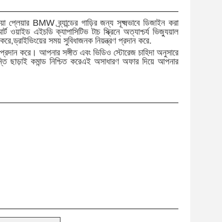
়া প্লেয়ার BMW ব্র্যান্ডের গাড়ির জন্য সূক্ষ্মভাবে ডিজাইন করা
ট ওয়াইড এইচডি ক্যাপাসিটিভ টাচ স্ক্রিনে অত্যাশ্চর্য ভিজ্যুয়াল
রে,ড্রাইভিংয়ের সময় সুবিধাজনক নিয়ন্ত্রণ প্রদান করে.
্য প্রদান করে। আপনার সঙ্গীত এবং ভিডিও স্টোরেজ চাহিদা অনুসারে
্রান্তি ছাড়াই কমান্ড নিশ্চিত করেএই অসাধারণ অফার দিয়ে আপনার