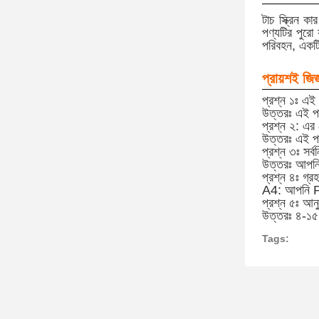
টাচ স্ক্রিন 
পণ্যটির পুরো য
পরিবহন, একটি
প্রায়শই জিজ
প্রশ্ন ১ঃ এই 
উত্তরঃ এই পণ
প্রশ্ন ২: এর
উত্তরঃ এই পণ
প্রশ্ন ৩ঃ সর্
উত্তরঃ আপনি 
প্রশ্ন ৪ঃ গ্র
A4: আপনি Pay
প্রশ্ন ৫ঃ আন
উত্তরঃ ৪-১৫ 
Tags: