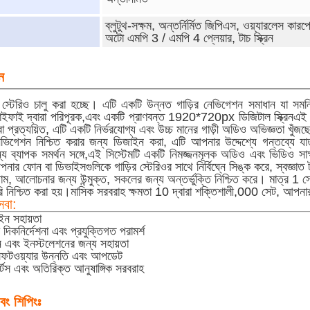
ব্লুটুথ-সক্ষম, অন্তর্নির্মিত জিপিএস, ওয়্যারলেস কারপ্ল
অটো এমপি 3 / এমপি 4 প্লেয়ার, টাচ স্ক্রিন
ন
র স্টেরিও চালু করা হচ্ছে। এটি একটি উন্নত গাড়ির নেভিগেশন সমাধান যা সমন্বিত 
ইফাই দ্বারা পরিপূরক,এবং একটি প্রাণবন্ত 1920*720px ডিজিটাল স্ক্রিনএই সি
প্রত্যয়িত, এটি একটি নির্ভরযোগ্য এবং উচ্চ মানের গাড়ী অডিও অভিজ্ঞতা খুঁজছে
নেভিগেশন নিশ্চিত করার জন্য ডিজাইন করা, এটি আপনার উদ্দেশ্যে গন্তব্যে 
য ব্যাপক সমর্থন সঙ্গে,এই সিস্টেমটি একটি নিমজ্জনমূলক অডিও এবং ভিডিও সাক্ষা
ার ফোন বা ডিভাইসগুলিকে গাড়ির স্টেরিওর সাথে নির্বিঘ্নে সিঙ্ক করে, স্বজ্ঞাত টাচ স
ম, আলোচনার জন্য উন্মুক্ত, সকলের জন্য অন্তর্ভুক্তি নিশ্চিত করে। মাত্র 1 সেট
ি নিশ্চিত করা হয়।মাসিক সরবরাহ ক্ষমতা 10 দ্বারা শক্তিশালী,000 সেট, আপনার 
েবা:
ইন সহায়তা
 দিকনির্দেশনা এবং প্রযুক্তিগত পরামর্শ
 এবং ইনস্টলেশনের জন্য সহায়তা
সফটওয়্যার উন্নতি এবং আপডেট
র্টস এবং অতিরিক্ত আনুষাঙ্গিক সরবরাহ
বং শিপিংঃ