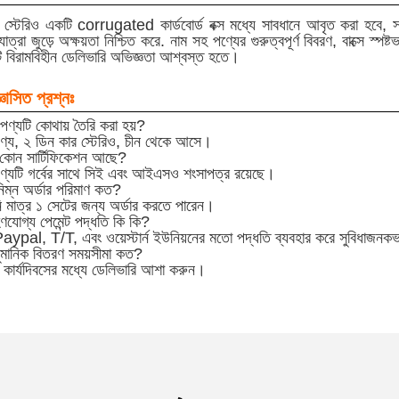
কার স্টেরিও একটি corrugated কার্ডবোর্ড বক্স মধ্যে সাবধানে আবৃত করা হবে, স
াত্রা জুড়ে অক্ষয়তা নিশ্চিত করে. নাম সহ পণ্যের গুরুত্বপূর্ণ বিবরণ, বাক্সে স্প
 বিরামবিহীন ডেলিভারি অভিজ্ঞতা আশ্বস্ত হতে।
্ঞাসিত প্রশ্নঃ
পণ্যটি কোথায় তৈরি করা হয়?
্য, ২ ডিন কার স্টেরিও, চীন থেকে আসে।
 কোন সার্টিফিকেশন আছে?
্যটি গর্বের সাথে সিই এবং আইএসও শংসাপত্র রয়েছে।
বনিম্ন অর্ডার পরিমাণ কত?
মাত্র ১ সেটের জন্য অর্ডার করতে পারেন।
হণযোগ্য পেমেন্ট পদ্ধতি কি কি?
pal, T/T, এবং ওয়েস্টার্ন ইউনিয়নের মতো পদ্ধতি ব্যবহার করে সুবিধাজনকভ
ুমানিক বিতরণ সময়সীমা কত?
কার্যদিবসের মধ্যে ডেলিভারি আশা করুন।