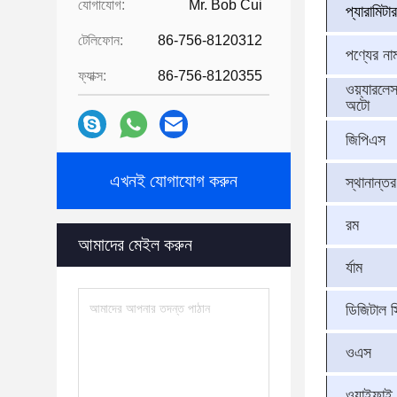
যোগাযোগ:
Mr. Bob Cui
প্যারামিটার
টেলিফোন:
86-756-8120312
পণ্যের না
ফ্যাক্স:
86-756-8120355
ওয়্যারলেস
অটো
জিপিএস
এখনই যোগাযোগ করুন
স্থানান্তর
রম
আমাদের মেইল ​​করুন
র্যাম
ডিজিটাল স্ক
ওএস
ওয়াইফাই