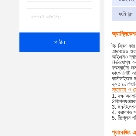
সংমিশ্রণ
অ্যাপ্লিকেশ
পাঠান
টচ স্ক্রিন কা
এমবেডেড ওয়া
আইএসও দ্বারা 
নির্ভরযোগ্য 
ফরম্যাটের জন্
ফাংশনালিটি আপন
কাস্টমাইজড দা
দ্রুত ডেলিভার
সহায়তা ও স
1. দক্ষ অনলা
2বিশ্লেষণাত্মক
3. ইনস্টলেশন
4. ক্রমাগত 
5. রিপ্লেস পা
প্যাকেজিং এ