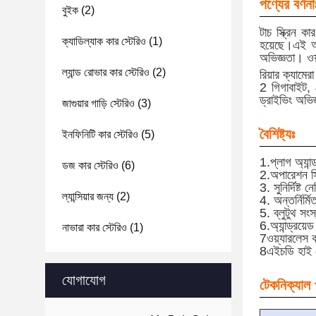
পণ্যের বর্ণনা
বুইক
(2)
টাচ স্ক্রিন ক
ক্যাডিল্যাক কার স্টেরিও
(1)
হয়েছে।এই অল-
অভিজ্ঞতা। ওয়
ল্যান্ড রোভার কার স্টেরিও
(2)
রিয়ার ক্যামে
2 গিগাবাইট, 4
ড্রাইভিং অভি
জাগুয়ার গাড়ি স্টেরিও
(3)
বৈশিষ্ট্যঃ
ইনফিনিটি কার স্টেরিও
(5)
1.প্লাগ অ্যা
ডজ কার স্টেরিও
(6)
2.অপারেশন সি
3. সুনির্দিষ্
ল্যান্সিয়ার জন্য
(2)
4. অন্তর্নির্
5. ব্লুটুথ সং
6.অ্যান্ড্রয়ে
নাভারা কার স্টেরিও
(1)
7ওয়্যারলেস 
8এইচডি হাই র
যোগাযোগ
টেকনিক্যাল প