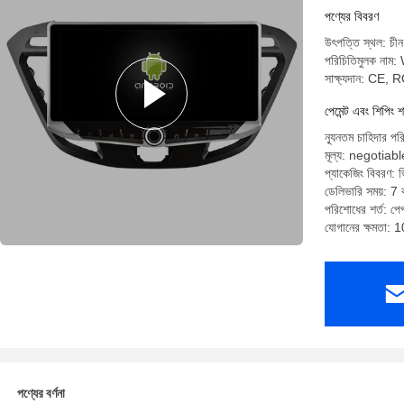
মাল্টিমিড
পণ্যের বিবরণ
উৎপত্তি স্থল: চীন
পরিচিতিমুলক না
সাক্ষ্যদান: CE,
পেমেন্ট এবং শিপিং শ
ন্যূনতম চাহিদার পর
মূল্য: negotiabl
প্যাকেজিং বিবরণ: ভি
ডেলিভারি সময়: 7 ক
পরিশোধের শর্ত: পেপ্
যোগানের ক্ষমতা: 
পণ্যের বর্ণনা