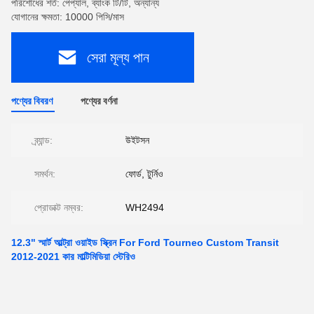
পরিশোধের শর্ত: পেপ্যাল, ব্যাংক টি/টি, অন্যান্য
যোগানের ক্ষমতা: 10000 পিসি/মাস
সেরা মূল্য পান
পণ্যের বিবরণ
পণ্যের বর্ণনা
ব্র্যান্ড:
উইটসন
সমর্থন:
ফোর্ড, টুর্নিও
প্রোডাক্ট নম্বর:
WH2494
12.3" স্মার্ট আল্ট্রা ওয়াইড স্ক্রিন For Ford Tourneo Custom Transit
2012-2021 কার মাল্টিমিডিয়া স্টেরিও