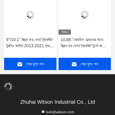
ভিডিও
9"/10.1" স্ক্রিন ফর ফোর্ড ট্রানজিট
10.88 "মোবাইল হোল্ডারের সাথে
টুরনিও কাস্টম 2013-2021 কার
স্ক্রিন ফর ফোর্ড ট্রানজিট টুর্নো কাস্টম
মাল্টিমিডিয়া স্টেরিও
2013-2021 মাল্টিমিডিয়া স্টেরিও
জিপিএস কারপ্লে প্লেয়ার মাল্টিমিড
সেরা মূল্য পান
সেরা মূল্য পান
Zhuhai Witson Industrial Co., Ltd
bob@witson.com