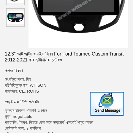
12.3" স্মার্ট আল্ট্রা ওয়াইড স্ক্রিন For Ford Tourneo Custom Transit
2012-2021 কার মাল্টিমিডিয়া স্টেরিও
পণ্যের বিবরণ
উৎপত্তি স্থল: চীন
পরিচিতিমুলক নাম: WITSON
সাক্ষ্যদান: CE, ROHS
পেমেন্ট এবং শিপিং শর্তাবলী
ন্যূনতম চাহিদার পরিমাণ: ১ পিসি
মূল্য: negotiable
প্যাকেজিং বিবরণ: ভিতরে ফেনা সঙ্গে স্ট্যান্ডার্ড এক্সপোর্ট শক্ত কাগজ
ডেলিভারি সময়: 7 কর্মদিবস