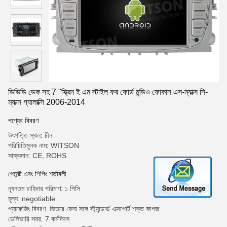
ডিভিডি ডেক সহ 7 "স্ক্রিন ই এম স্টাইল ফর ফোর্ড মন্ডিও ফোকাস এস-ম্যাক্স সি-
ম্যাক্স গ্যালাক্সি 2006-2014
পণ্যের বিবরণ
উৎপত্তি স্থল: চীন
পরিচিতিমুলক নাম: WITSON
সাক্ষ্যদান: CE, ROHS
পেমেন্ট এবং শিপিং শর্তাবলী
ন্যূনতম চাহিদার পরিমাণ: ১ পিসি
মূল্য: negotiable
প্যাকেজিং বিবরণ: ভিতরে ফেনা সঙ্গে স্ট্যান্ডার্ড এক্সপোর্ট শক্ত কাগজ
ডেলিভারি সময়: 7 কর্মদিবস