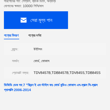
পরিশোধের শর্ত: পেপ্যাল, ব্যাংক টি/টি, অন্যান্য
যোগানের ক্ষমতা: 10000 পিসি/মাস
সেরা মূল্য পান
পণ্যের বিবরণ
পণ্যের বর্ণনা
ব্র্যান্ড:
উইটসন
সমর্থন:
ফোর্ড, ফোকাস
প্রোডাক্ট নম্বর:
TDV8457B,TDB8457B,TDV845S,TDB845S
ডিভিডি ডেক সহ 7 "স্ক্রিন ই এম স্টাইল ফর ফোর্ড মন্ডিও ফোকাস এস-ম্যাক্স সি-ম্যাক্স
গ্যালাক্সি 2006-2014