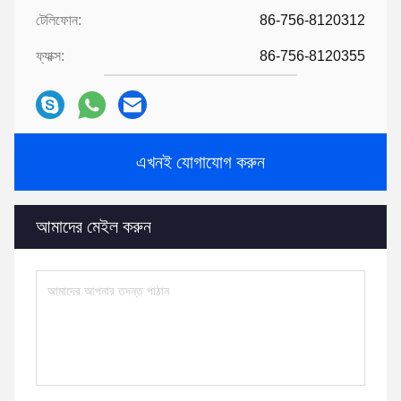
টেলিফোন:
86-756-8120312
ফ্যাক্স:
86-756-8120355
এখনই যোগাযোগ করুন
আমাদের মেইল ​​করুন