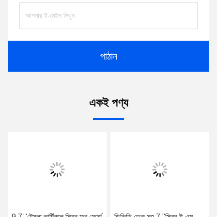
পাঠান
একই পণ্য
9.7' 'টেসলা ভার্টিকাল স্ক্রিন ফর ফোর্ড
ডিভিডি ডেক সহ 7 "স্ক্রিন ই এম