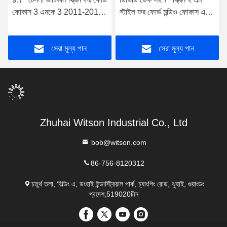
ফোকাস 3 এমকে 3 2011-2017
স্টাইল ফর ফোর্ড মন্ডিও ফোকাস এস-
অ্যান্ড্রয়েড কার মাল্টিমিডিয়া প্লেয়ার
ম্যাক্স সি-ম্যাক্স গ্যালাক্সি 2006-
2014
সেরা মূল্য পান
সেরা মূল্য পান
Zhuhai Witson Industrial Co., Ltd
bob@witson.com
86-756-8120312
চতুর্থ তলা, বিল্ডিং এ, ডংহাই ইন্ডাস্ট্রিয়াল পার্ক, চ্যাংপিং রোড, ঝুহাই, গুয়াংডং
প্রদেশ,519020চীন