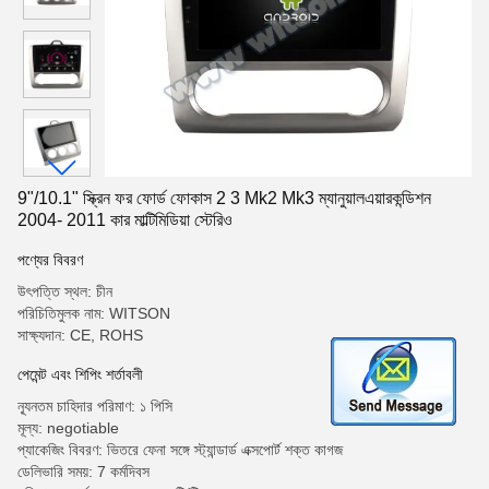
9"/10.1" স্ক্রিন ফর ফোর্ড ফোকাস 2 3 Mk2 Mk3 ম্যানুয়ালএয়ারকন্ডিশন
2004- 2011 কার মাল্টিমিডিয়া স্টেরিও
পণ্যের বিবরণ
উৎপত্তি স্থল: চীন
পরিচিতিমুলক নাম: WITSON
সাক্ষ্যদান: CE, ROHS
পেমেন্ট এবং শিপিং শর্তাবলী
ন্যূনতম চাহিদার পরিমাণ: ১ পিসি
মূল্য: negotiable
প্যাকেজিং বিবরণ: ভিতরে ফেনা সঙ্গে স্ট্যান্ডার্ড এক্সপোর্ট শক্ত কাগজ
ডেলিভারি সময়: 7 কর্মদিবস