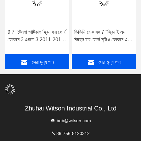
9.7' 'টেসলা ভার্টিকাল স্ক্রিন ফর ফোর্ড
ডিভিডি ডেক সহ 7 "স্ক্রিন ই এম
ফোকাস 3 এমকে 3 2011-2017
স্টাইল ফর ফোর্ড মন্ডিও ফোকাস এস-
অ্যান্ড্রয়েড কার মাল্টিমিডিয়া প্লেয়ার
ম্যাক্স সি-ম্যাক্স গ্যালাক্সি 2006-
2014
সেরা মূল্য পান
সেরা মূল্য পান
Zhuhai Witson Industrial Co., Ltd
bob@witson.com
86-756-8120312