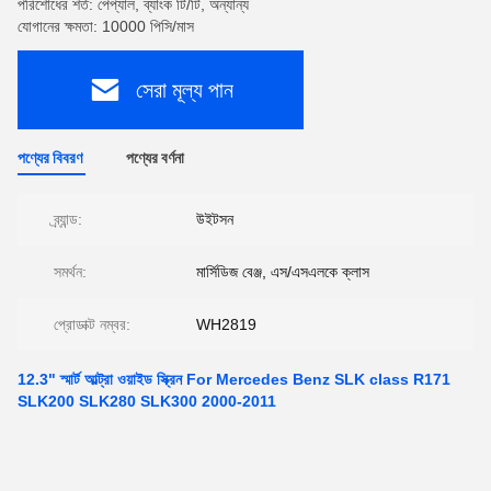
পরিশোধের শর্ত: পেপ্যাল, ব্যাংক টি/টি, অন্যান্য
যোগানের ক্ষমতা: 10000 পিসি/মাস
সেরা মূল্য পান
পণ্যের বিবরণ
পণ্যের বর্ণনা
ব্র্যান্ড:
উইটসন
সমর্থন:
মার্সিডিজ বেঞ্জ, এস/এসএলকে ক্লাস
প্রোডাক্ট নম্বর:
WH2819
12.3" স্মার্ট আল্ট্রা ওয়াইড স্ক্রিন For Mercedes Benz SLK class R171
SLK200 SLK280 SLK300 2000-2011