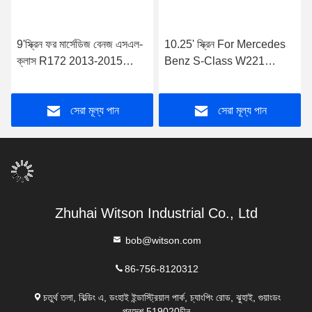
9'স্ক্রিন ফর মার্সেডিজ বেনজ এসএল-
10.25' স্ক্রিন For Mercedes
ক্লাস R172 2013-2015
Benz S-Class W221
SLK-ক্লাস R172 2011-2015
CL550 2006-2013
NTG4.5 অ্যান্ড্রয়েড মাল্টিমিডিয়া
NTG3.0/3.5 অ্যান্ড্রয়েড
সেরা মূল্য পান
সেরা মূল্য পান
প্লেয়ার
মাল্টিমিডিয়া প্লেয়ার
Zhuhai Witson Industrial Co., Ltd
bob@witson.com
86-756-8120312
চতুর্থ তলা, বিল্ডিং এ, ডংহাই ইন্ডাস্ট্রিয়াল পার্ক, চ্যাংপিং রোড, ঝুহাই, গুয়াংডং
প্রদেশ,519020চীন