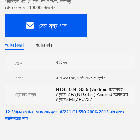
পরিশোধের শর্ত: পেপ্যাল, ব্যাংক টি/টি, অন্যান্য
যোগানের ক্ষমতা: 10000 পিসি/মাস
সেরা মূল্য পান
পণ্যের বিবরণ
পণ্যের বর্ণনা
ব্র্যান্ড:
উইটসন
সমর্থন:
মার্সিডিজ বেঞ্জ, এস/এসএলকে ক্লাস
NTG3.0,NTG3.5 ) Android মাল্টিমিডিয়া
প্রোডাক্ট নম্বর:
প্লেয়ার(ZFA,NTG3.5 ) Android মাল্টিমিডিয়া
প্লেয়ারZFB,ZFC737
12.3'স্ক্রিন মের্সেডস বেনজ এস-ক্লাস W221 CL550 2006-2013 বাম হাতের
ড্রাইভারের জন্য