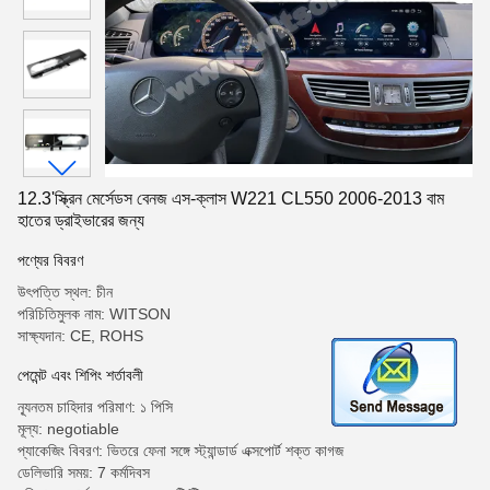
12.3'স্ক্রিন মের্সেডস বেনজ এস-ক্লাস W221 CL550 2006-2013 বাম
হাতের ড্রাইভারের জন্য
পণ্যের বিবরণ
উৎপত্তি স্থল: চীন
পরিচিতিমুলক নাম: WITSON
সাক্ষ্যদান: CE, ROHS
পেমেন্ট এবং শিপিং শর্তাবলী
ন্যূনতম চাহিদার পরিমাণ: ১ পিসি
মূল্য: negotiable
প্যাকেজিং বিবরণ: ভিতরে ফেনা সঙ্গে স্ট্যান্ডার্ড এক্সপোর্ট শক্ত কাগজ
ডেলিভারি সময়: 7 কর্মদিবস