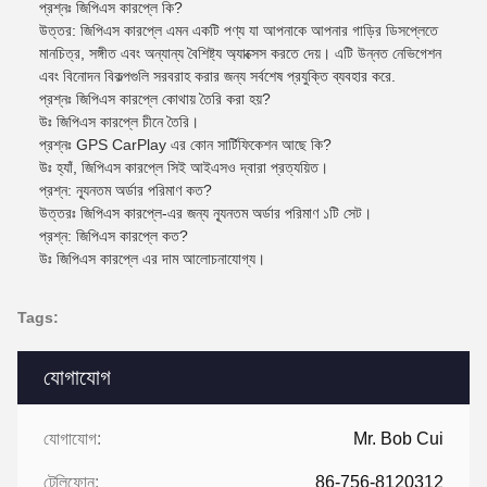
প্রশ্নঃ জিপিএস কারপ্লে কি?
উত্তর: জিপিএস কারপ্লে এমন একটি পণ্য যা আপনাকে আপনার গাড়ির ডিসপ্লেতে
মানচিত্র, সঙ্গীত এবং অন্যান্য বৈশিষ্ট্য অ্যাক্সেস করতে দেয়। এটি উন্নত নেভিগেশন
এবং বিনোদন বিকল্পগুলি সরবরাহ করার জন্য সর্বশেষ প্রযুক্তি ব্যবহার করে.
প্রশ্নঃ জিপিএস কারপ্লে কোথায় তৈরি করা হয়?
উঃ জিপিএস কারপ্লে চীনে তৈরি।
প্রশ্নঃ GPS CarPlay এর কোন সার্টিফিকেশন আছে কি?
উঃ হ্যাঁ, জিপিএস কারপ্লে সিই আইএসও দ্বারা প্রত্যয়িত।
প্রশ্ন: ন্যূনতম অর্ডার পরিমাণ কত?
উত্তরঃ জিপিএস কারপ্লে-এর জন্য ন্যূনতম অর্ডার পরিমাণ ১টি সেট।
প্রশ্ন: জিপিএস কারপ্লে কত?
উঃ জিপিএস কারপ্লে এর দাম আলোচনাযোগ্য।
Tags:
যোগাযোগ
যোগাযোগ:
Mr. Bob Cui
টেলিফোন:
86-756-8120312