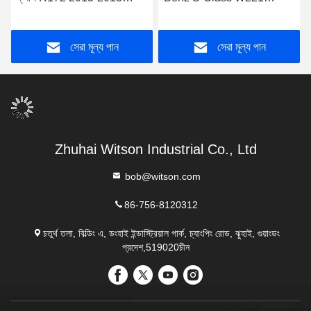
SLK-ক্লাস R172 2011-2015
CL550 2006-2013
NTG4.5 অ্যান্ড্রয়েড মাল্টিমিডিয়া
NTG3.0/3.5 অ্যান্ড্রয়েড
সেরা মূল্য পান
সেরা মূল্য পান
প্লেয়ার
মাল্টিমিডিয়া প্লেয়ার
Zhuhai Witson Industrial Co., Ltd
bob@witson.com
86-756-8120312
চতুর্থ তলা, বিল্ডিং এ, ডংহাই ইন্ডাস্ট্রিয়াল পার্ক, চ্যাংপিং রোড, ঝুহাই, গুয়াংডং
প্রদেশ,519020চীন