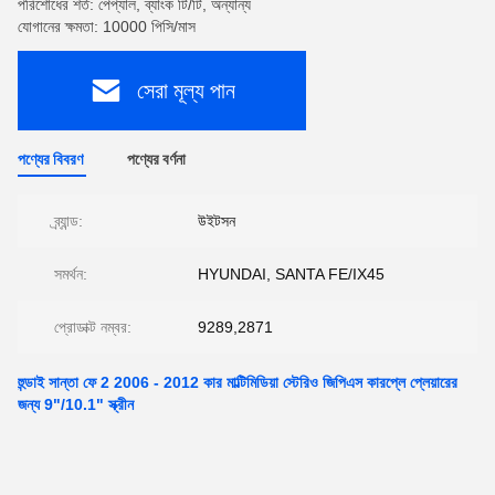
পরিশোধের শর্ত: পেপ্যাল, ব্যাংক টি/টি, অন্যান্য
যোগানের ক্ষমতা: 10000 পিসি/মাস
সেরা মূল্য পান
পণ্যের বিবরণ
পণ্যের বর্ণনা
ব্র্যান্ড:
উইটসন
সমর্থন:
HYUNDAI, SANTA FE/IX45
প্রোডাক্ট নম্বর:
9289,2871
হুন্ডাই সান্তা ফে 2 2006 - 2012 কার মাল্টিমিডিয়া স্টেরিও জিপিএস কারপ্লে প্লেয়ারের
জন্য 9"/10.1" স্ক্রীন