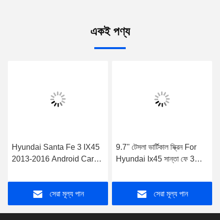
একই পণ্য
Hyundai Santa Fe 3 IX45
9.7'' টেসলা ভার্টিকাল স্ক্রিন For
2013-2016 Android Car
Hyundai Ix45 সান্তা ফে 3
Stereo-এর জন্য DVD ডেকের
2013-2016 অ্যান্ড্রয়েড কার
সঙ্গে 8" স্ক্রীন OEM স্টাইল
মাল্টিমিডিয়া প্লেয়ার
সেরা মূল্য পান
সেরা মূল্য পান