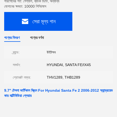
পরিশোধের শর্ত: পেপ্যাল, ব্যাংক টি/টি, অন্যান্য
যোগানের ক্ষমতা: 10000 পিসি/মাস
সেরা মূল্য পান
পণ্যের বিবরণ
পণ্যের বর্ণনা
ব্র্যান্ড:
উইটসন
সমর্থন:
HYUNDAI, SANTA FE/IX45
প্রোডাক্ট নম্বর:
THV1289, THB1289
9.7'' টেসলা ভার্টিকাল স্ক্রিন For Hyundai Santa Fe 2 2006-2012 অ্যান্ড্রয়েড
কার মাল্টিমিডিয়া প্লেয়ার