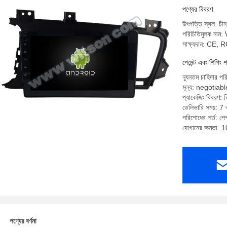
পণ্যের বিবরণ
উৎপত্তি স্থল: চীন
পরিচিতিমুলক না
সাক্ষ্যদান: CE,
পেমেন্ট এবং শিপিং শ
ন্যূনতম চাহিদার পর
মূল্য: negotiabl
প্যাকেজিং বিবরণ: ভি
ডেলিভারি সময়: 7 ক
পরিশোধের শর্ত: পেপ্
যোগানের ক্ষমতা: 
পণ্যের বর্ণনা