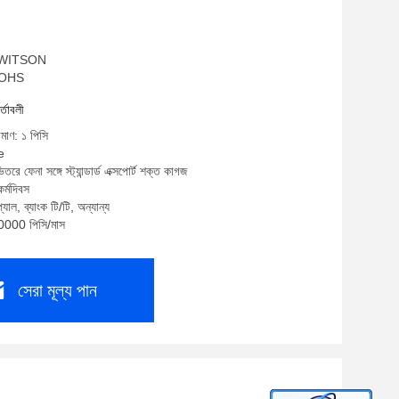
ম: WITSON
 ROHS
র্তাবলী
িমাণ: ১ পিসি
e
তরে ফেনা সঙ্গে স্ট্যান্ডার্ড এক্সপোর্ট শক্ত কাগজ
র্মদিবস
যাল, ব্যাংক টি/টি, অন্যান্য
10000 পিসি/মাস
সেরা মূল্য পান