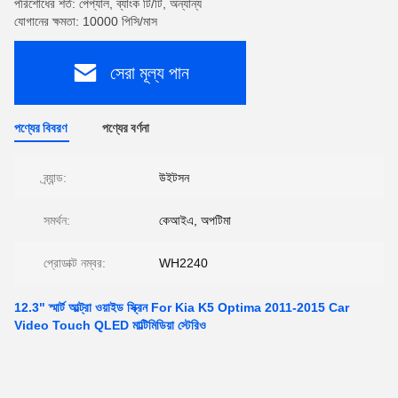
পরিশোধের শর্ত: পেপ্যাল, ব্যাংক টি/টি, অন্যান্য
যোগানের ক্ষমতা: 10000 পিসি/মাস
সেরা মূল্য পান
পণ্যের বিবরণ
পণ্যের বর্ণনা
ব্র্যান্ড:
উইটসন
সমর্থন:
কেআইএ, অপটিমা
প্রোডাক্ট নম্বর:
WH2240
12.3" স্মার্ট আল্ট্রা ওয়াইড স্ক্রিন For Kia K5 Optima 2011-2015 Car
Video Touch QLED মাল্টিমিডিয়া স্টেরিও