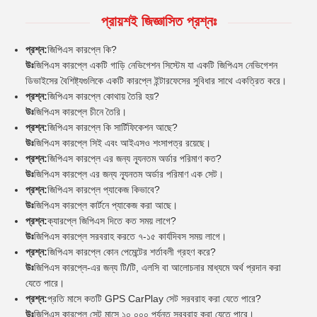
প্রায়শই জিজ্ঞাসিত প্রশ্নঃ
প্রশ্ন:
জিপিএস কারপ্লে কি?
উঃ
জিপিএস কারপ্লে একটি গাড়ি নেভিগেশন সিস্টেম যা একটি জিপিএস নেভিগেশন
ডিভাইসের বৈশিষ্ট্যগুলিকে একটি কারপ্লে ইন্টারফেসের সুবিধার সাথে একত্রিত করে।
প্রশ্ন:
জিপিএস কারপ্লে কোথায় তৈরি হয়?
উঃ
জিপিএস কারপ্লে চীনে তৈরি।
প্রশ্ন:
জিপিএস কারপ্লে কি সার্টিফিকেশন আছে?
উঃ
জিপিএস কারপ্লে সিই এবং আইএসও শংসাপত্র রয়েছে।
প্রশ্ন:
জিপিএস কারপ্লে এর জন্য ন্যূনতম অর্ডার পরিমাণ কত?
উঃ
জিপিএস কারপ্লে এর জন্য ন্যূনতম অর্ডার পরিমাণ এক সেট।
প্রশ্ন:
জিপিএস কারপ্লে প্যাকেজ কিভাবে?
উঃ
জিপিএস কারপ্লে কার্টনে প্যাকেজ করা আছে।
প্রশ্ন:
ক্যারপ্লে জিপিএস দিতে কত সময় লাগে?
উঃ
জিপিএস কারপ্লে সরবরাহ করতে ৭-১৫ কার্যদিবস সময় লাগে।
প্রশ্ন:
জিপিএস কারপ্লে কোন পেমেন্টের শর্তাবলী গ্রহণ করে?
উঃ
জিপিএস কারপ্লে-এর জন্য টি/টি, এলসি বা আলোচনার মাধ্যমে অর্থ প্রদান করা
যেতে পারে।
প্রশ্ন:
প্রতি মাসে কতটি GPS CarPlay সেট সরবরাহ করা যেতে পারে?
উঃ
জিপিএস কারপ্লে সেট মাসে ১০,০০০ পর্যন্ত সরবরাহ করা যেতে পারে।