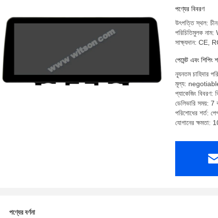
পণ্যের বিবরণ
উৎপত্তি স্থল: চীন
পরিচিতিমুলক না
সাক্ষ্যদান: CE,
পেমেন্ট এবং শিপিং শ
ন্যূনতম চাহিদার পর
মূল্য: negotiabl
প্যাকেজিং বিবরণ: ভি
ডেলিভারি সময়: 7 ক
পরিশোধের শর্ত: পেপ্
যোগানের ক্ষমতা: 
পণ্যের বর্ণনা