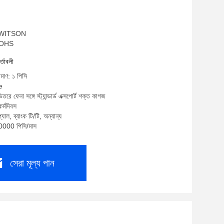
ম: WITSON
 ROHS
র্তাবলী
িমাণ: ১ পিসি
e
তরে ফেনা সঙ্গে স্ট্যান্ডার্ড এক্সপোর্ট শক্ত কাগজ
র্মদিবস
যাল, ব্যাংক টি/টি, অন্যান্য
10000 পিসি/মাস
সেরা মূল্য পান