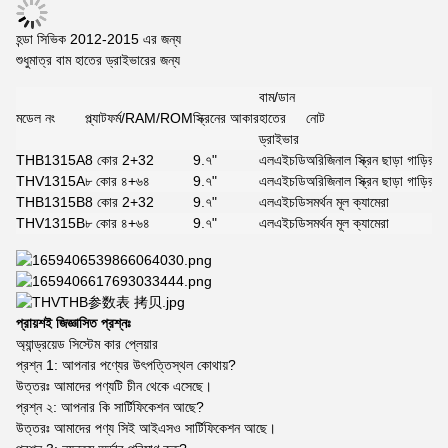
হন্ডা সিভিক 2012-2015 এর জন্য
শুধুমাত্র বাম হাতের ড্রাইভারের জন্য
বাম/ডান
মডেল নং
প্ল্যাটফর্ম/RAM/ROM
স্ক্রিনের আকার
হাতের
নোট
ড্রাইভার
THB1315A
8 কোর 2+32
9.৭"
এলএইচডি
অরিজিনাল স্ক্রিন ছাড়া গাড়ির 
THV1315A
৮ কোর ৪+৬৪
9.৭"
এলএইচডি
অরিজিনাল স্ক্রিন ছাড়া গাড়ির 
THB1315B
8 কোর 2+32
9.৭"
এলএইচডি
সমর্থন মূল ক্যামেরা
THV1315B
৮ কোর ৪+৬৪
9.৭"
এলএইচডি
সমর্থন মূল ক্যামেরা
প্রায়শই জিজ্ঞাসিত প্রশ্নঃ
অ্যান্ড্রয়েড সিস্টেম কার প্লেয়ার
প্রশ্ন 1: আপনার পণ্যের উৎপত্তিস্থল কোথায়?
উত্তরঃ আমাদের পণ্যটি চীন থেকে এসেছে।
প্রশ্ন ২: আপনার কি সার্টিফিকেশন আছে?
উত্তরঃ আমাদের পণ্য সিই আইএসও সার্টিফিকেশন আছে।