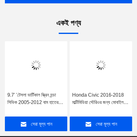
একই পণ্য
9.7' 'টেসলা ভার্টিকাল স্ক্রিন হন্ডা
Honda Civic 2016-2018
সিভিক 2005-2012 বাম হাতের
মাল্টিমিডিয়া স্টেরিওর জন্য মোবাইল
ড্রাইভার অ্যান্ড্রয়েড কার মাল্টিমিডিয়া
হোল্ডার সহ 10.88" স্ক্রীন
প্লেয়ারের জন্য
সেরা মূল্য পান
সেরা মূল্য পান