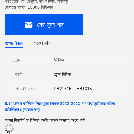
পরিশোধের শর্ত: পেপ্যাল, ব্যাংক টি/টি, অন্যান্য
যোগানের ক্ষমতা: 10000 পিসি/মাস
সেরা মূল্য পান
পণ্যের বিবরণ
পণ্যের বর্ণনা
ব্র্যান্ড:
উইটসন
সমর্থন:
হোন্ডা সিভিক
প্রোডাক্ট নম্বর:
THV1315, THB1315
9.7' 'টেসলা ভার্টিকাল স্ক্রিন হন্ডা সিভিক 2012-2015 বাম হাত ড্রাইভার গাড়ির
মাল্টিমিডিয়া প্লেয়ারের জন্য
আমরা নিম্নলিখিত বিভিন্ন কনফিগারেশন সরবরাহ করতে পারিঃ