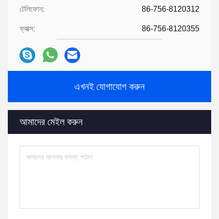
টেলিফোন:
86-756-8120312
ফ্যাক্স:
86-756-8120355
এখনই যোগাযোগ করুন
আমাদের মেইল ​​করুন