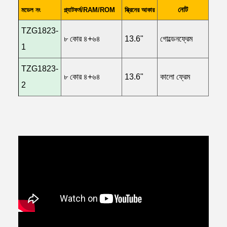
নোট
মডেল নং
প্ল্যাটফর্ম/RAM/ROM
স্ক্রিনের আকার
TZG1823-
৮ কোর ৪+৬৪
13.6"
গোল্ডেন
ফ্রেম
1
TZG1823-
৮ কোর ৪+৬৪
13.6"
কালো
ফ্রেম
2