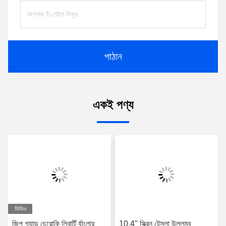
পাঠান
একই পণ্য
ভিডিও
জিপ গ্র্যান্ড চেরোকি লিবার্টি র্যাংলার
10.4" স্ক্রিন টেসলা উল্লম্ব