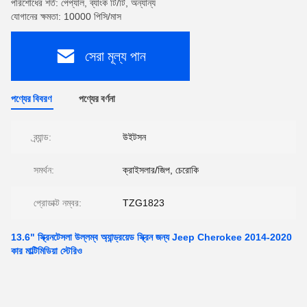
পরিশোধের শর্ত: পেপ্যাল, ব্যাংক টি/টি, অন্যান্য
যোগানের ক্ষমতা: 10000 পিসি/মাস
সেরা মূল্য পান
পণ্যের বিবরণ
পণ্যের বর্ণনা
ব্র্যান্ড:
উইটসন
সমর্থন:
ক্রাইসলার/জিপ, চেরোকি
প্রোডাক্ট নম্বর:
TZG1823
13.6" স্ক্রিনটেসলা উল্লম্ব অ্যান্ড্রয়েড স্ক্রিন জন্য Jeep Cherokee 2014-2020
কার মাল্টিমিডিয়া স্টেরিও