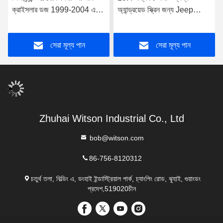
ক্রাইসলার ডজ 1999-2004 এর
অ্যান্ড্রয়েড স্ক্রিন জন্য Jeep
জন্য ডিভিডি ডেক ছাড়া 5" স্ক্রীন
Cherokee 2014-2020 গাড়ি
OEM
মাল্টিমিডিয়া স্টেরিও
সেরা মূল্য পান
সেরা মূল্য পান
Zhuhai Witson Industrial Co., Ltd
bob@witson.com
86-756-8120312
চতুর্থ তলা, বিল্ডিং এ, ডংহাই ইন্ডাস্ট্রিয়াল পার্ক, চ্যাংপিং রোড, ঝুহাই, গুয়াংডং
প্রদেশ,519020চীন