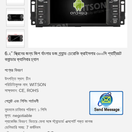
6.২" স্ক্রিনের জন্য জিপ র্যাংলার ডজ গ্র্যান্ড চেরোকি ক্রাইসলার ৩০০সি প্যাট্রিয়ট
কমান্ডার ক্যালিবার চ্যাল
পণ্যের বিবরণ
উৎপত্তি স্থল: চীন
পরিচিতিমুলক নাম: WITSON
সাক্ষ্যদান: CE, ROHS
পেমেন্ট এবং শিপিং শর্তাবলী
ন্যূনতম চাহিদার পরিমাণ: ১ পিসি
মূল্য: negotiable
প্যাকেজিং বিবরণ: ভিতরে ফেনা সঙ্গে স্ট্যান্ডার্ড এক্সপোর্ট শক্ত কাগজ
ডেলিভারি সময়: 7 কর্মদিবস