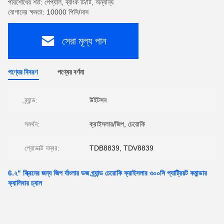
পরিশোধের শর্ত: পেপ্যাল, ব্যাংক টি/টি, অন্যান্য
যোগানের ক্ষমতা: 10000 পিসি/মাস
সেরা মূল্য পান
পণ্যের বিবরণ
পণ্যের বর্ণনা
ব্র্যান্ড:
উইটসন
সমর্থন:
ক্রাইসলার/জিপ, চেরোকি
প্রোডাক্ট নম্বর:
TDB8839, TDV8839
6.২" স্ক্রিনের জন্য জিপ র্যাংলার ডজ গ্র্যান্ড চেরোকি ক্রাইসলার ৩০০সি প্যাট্রিয়ট কমান্ডার
ক্যালিবার চ্যাল