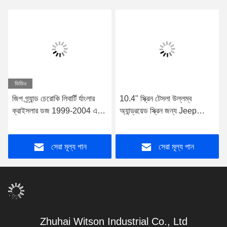
ভিডিও
জিপ গ্র্যান্ড চেরোকি লিবার্টি র্যাংলার
10.4" স্ক্রিন টেসলা উল্লম্ব
ক্রাইসলার ডজ 1999-2004 এর
অ্যান্ড্রয়েড স্ক্রিন জন্য Jeep
জন্য ডিভিডি ডেক ছাড়া 5" স্ক্রীন
Cherokee 2014-2020 গাড়ি
OEM
মাল্টিমিডিয়া স্টেরিও
সেরা মূল্য পান
সেরা মূল্য পান
Zhuhai Witson Industrial Co., Ltd