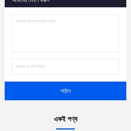
আমাদের মেইল ​​করুন
পাঠান
একই পণ্য