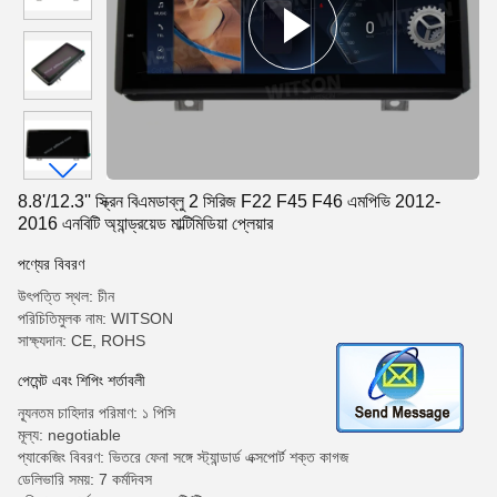
8.8'/12.3'' স্ক্রিন বিএমডাব্লু 2 সিরিজ F22 F45 F46 এমপিভি 2012-
2016 এনবিটি অ্যান্ড্রয়েড মাল্টিমিডিয়া প্লেয়ার
পণ্যের বিবরণ
উৎপত্তি স্থল: চীন
পরিচিতিমুলক নাম: WITSON
সাক্ষ্যদান: CE, ROHS
পেমেন্ট এবং শিপিং শর্তাবলী
ন্যূনতম চাহিদার পরিমাণ: ১ পিসি
মূল্য: negotiable
প্যাকেজিং বিবরণ: ভিতরে ফেনা সঙ্গে স্ট্যান্ডার্ড এক্সপোর্ট শক্ত কাগজ
ডেলিভারি সময়: 7 কর্মদিবস