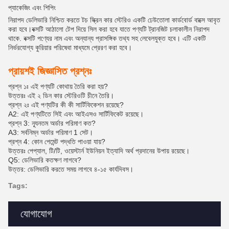
প্যাকেজিং এবং শিপিং
নিরাপদ ডেলিভারি নিশ্চিত করতে টচ স্ক্রিন কার স্টেরিও একটি ঢেউতোলা কার্ডবোর্ড বাক্সে আবৃত
করা হবে।বক্সটি আঠালো টেপ দিয়ে সিল করা হবে যাতে পণ্যটি ট্রানজিট চলাকালীন নিরাপদ
থাকে. বক্সটি পণ্যের নাম এবং অন্যান্য প্রাসঙ্গিক তথ্য সহ লেবেলযুক্ত হবে। এটি একটি
নির্ভরযোগ্য কুরিয়ার পরিষেবা মাধ্যমে প্রেরণ করা হবে।
প্রায়শই জিজ্ঞাসিত প্রশ্নঃ
প্রশ্ন ১ঃ এই পণ্যটি কোথায় তৈরি করা হয়?
উত্তরঃ এই ২ ডিন কার স্টেরিওটি চীনে তৈরি।
প্রশ্ন ২ঃ এই পণ্যটির কী কী সার্টিফিকেশন রয়েছে?
A2: এই পণ্যটিতে সিই এবং আইএসও সার্টিফিকেট রয়েছে।
প্রশ্ন 3: ন্যূনতম অর্ডার পরিমাণ কত?
A3: সর্বনিম্ন অর্ডার পরিমাণ 1 সেট।
প্রশ্ন 4: কোন পেমেন্ট পদ্ধতি পাওয়া যায়?
উত্তরঃ পেপ্যাল, টি/টি, ওয়েস্টার্ন ইউনিয়ন ইত্যাদি অর্থ প্রদানের উপায় রয়েছে।
Q5: ডেলিভারি কতক্ষণ লাগবে?
উত্তর: ডেলিভারি করতে সময় লাগবে ৪-১৫ কার্যদিবস।
Tags:
যোগাযোগ