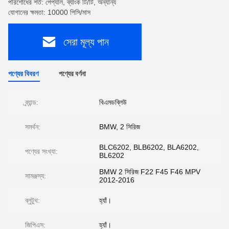
পরিশোধের শর্ত: পেপ্যাল, ব্যাংক টি/টি, অন্যান্য
যোগানের ক্ষমতা: 10000 পিসি/মাস
সেরা মূল্য পান
পণ্যের বিবরণ
পণ্যের বর্ণনা
ব্র্যান্ড:
বিএমডব্লিউ
সমর্থন:
BMW, 2 সিরিজ
BLC6202, BLB6202, BLA6202,
পণ্যের সংখ্যা:
BL6202
BMW 2 সিরিজ F22 F45 F46 MPV
সামঞ্জস্য:
2012-2016
ব্লুটুথ:
হ্যাঁ।
জিপিএস:
হ্যাঁ।