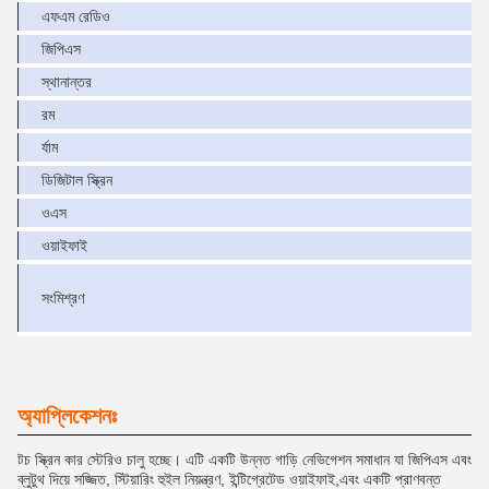
এফএম রেডিও
হ
জিপিএস
হ
স্থানান্তর
রম
র্যাম
ডিজিটাল স্ক্রিন
ওএস
ওয়াইফাই
অ
সংমিশ্রণ
অ্যাপ্লিকেশনঃ
টচ স্ক্রিন কার স্টেরিও চালু হচ্ছে। এটি একটি উন্নত গাড়ি নেভিগেশন সমাধান যা জিপিএস এবং
ব্লুটুথ দিয়ে সজ্জিত, স্টিয়ারিং হুইল নিয়ন্ত্রণ, ইন্টিগ্রেটেড ওয়াইফাই,এবং একটি প্রাণবন্ত