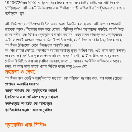
1920*720px ডিজিটাল স্ক্রিন. মিরর লিঙ্ক ক্ষমতা এবং সিই / আইএসও সার্টিফিকেশন
বৈশিষ্ট্যযুক্ত, এটি একটি নির্ভরযোগ্য এবং প্রিমিয়াম গাড়ী অডিও সিস্টেম খুঁজছেন তাদের জন্য
সর্বোত্তম পছন্দ।
এটি নির্ভরযোগ্য নেভিগেশন নিশ্চিত করার জন্য ডিজাইন করা হয়েছে, এটি আপনার পছন্দসই
গন্তব্যে দ্রুত পৌঁছানোর সহজ করে তোলে। বিভিন্ন অডিও ফরম্যাটের সমর্থনে, আপনি উচ্চ
মানের সঙ্গীত এবং ভিডিও প্লেব্যাক উপভোগ করবেন।ওয়্যারলেস কারপ্লে এবং অ্যান্ড্রয়েড
অটো ফাংশনটি আপনার ফোন বা ডিভাইসগুলিকে গাড়ির স্টেরিওর সাথে নির্বিঘ্নে সিঙ্ক করে,
টাচ স্ক্রিন ইন্টারফেস থেকে নিয়ন্ত্রণের অনুমতি দেয়।
আপনার চাহিদা মেটাতে পারস্পরিক আলোচনাযোগ্য মূল্য নির্ধারণ করে, এটি সবার জন্য উপলব্ধ
করে তোলে। সর্বনিম্ন ক্রয়ের প্রয়োজনীয়তা মাত্র 1 সেট, 4-7 কার্যদিবসের মধ্যে দ্রুত
ডেলিভারি নিশ্চিত করা হয়।মাসিক সরবরাহ ক্ষমতা ১০আপনার ড্রাইভিং অভিজ্ঞতা বাড়ানোর
জন্য, আপনার জন্য ভালো খাবার নিশ্চিত করার জন্য ১০০০ সেট
সহায়তা ও সেবা:
টাচ স্ক্রিন কার স্টেরিও প্রযুক্তিগত সহায়তা এবং পরিষেবা সরবরাহ করে, যার মধ্যে রয়েছেঃ
পেশাদার অনলাইন সহায়তা
সমস্যা সমাধান এবং প্রযুক্তিগত পরামর্শ
ইনস্টলেশন এবং সেটআপের জন্য সহায়তা
সফটওয়্যার আপডেট এবং আপগ্রেড
প্রতিস্থাপন যন্ত্রাংশ এবং আনুষাঙ্গিক
প্যাকেজিং এবং শিপিংঃ