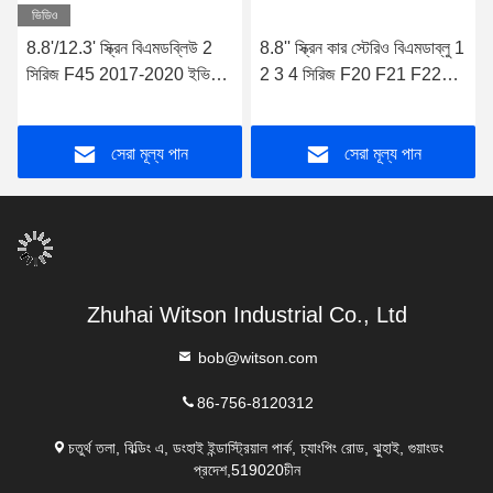
ভিডিও
8.8'/12.3' স্ক্রিন বিএমডব্লিউ 2
8.8'' স্ক্রিন কার স্টেরিও বিএমডাব্লু 1
সিরিজ F45 2017-2020 ইভিও
2 3 4 সিরিজ F20 F21 F22
অ্যান্ড্রয়েড মাল্টিমিডিয়া প্লেয়ারের
2018-2020 ইভিও সিস্টেম
জন্য
অ্যান্ড্রয়েড মাল্টিমিডিয়া প্লেয়ারের
সেরা মূল্য পান
সেরা মূল্য পান
জন্য
Zhuhai Witson Industrial Co., Ltd
bob@witson.com
86-756-8120312
চতুর্থ তলা, বিল্ডিং এ, ডংহাই ইন্ডাস্ট্রিয়াল পার্ক, চ্যাংপিং রোড, ঝুহাই, গুয়াংডং
প্রদেশ,519020চীন