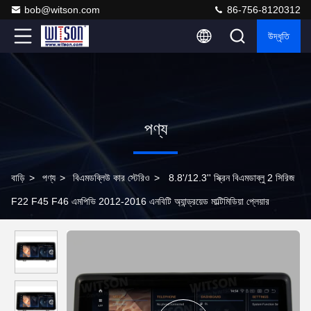
bob@witson.com
86-756-8120312
উদ্ধৃতি
পণ্য
বাড়ি
>
পণ্য
>
বিএমডব্লিউ কার স্টেরিও
>
8.8'/12.3'' স্ক্রিন বিএমডাব্লু 2 সিরিজ
F22 F45 F46 এমপিভি 2012-2016 এনবিটি অ্যান্ড্রয়েড মাল্টিমিডিয়া প্লেয়ার