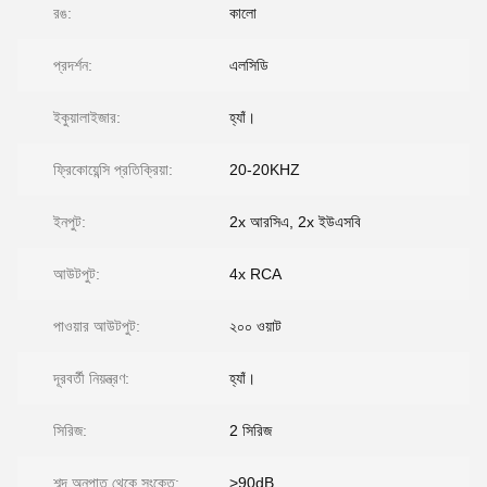
রঙ:
কালো
প্রদর্শন:
এলসিডি
ইকুয়ালাইজার:
হ্যাঁ।
ফ্রিকোয়েন্সি প্রতিক্রিয়া:
20-20KHZ
ইনপুট:
2x আরসিএ, 2x ইউএসবি
আউটপুট:
4x RCA
পাওয়ার আউটপুট:
২০০ ওয়াট
দূরবর্তী নিয়ন্ত্রণ:
হ্যাঁ।
সিরিজ:
2 সিরিজ
শব্দ অনুপাত থেকে সংকেত:
>90dB