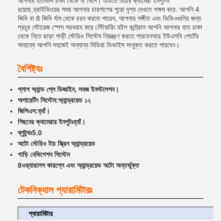
আপনার হাতগুলি চাকা থেকে না নিলে। এটিতে রিয়ার ক্যামেরা ইনপুটও
রয়েছে,ড্রাইভিংয়ের সময় আপনার চারপাশের পুরো দৃশ্য দেখতে সক্ষম করে. আপনি 4
জিবি বা 8 জিবি র্যাম থেকে চয়ন করতে পারেন, আপনার সঙ্গীত এবং ভিডিওগুলির জন্য
প্রচুর স্টোরেজ স্পেস সরবরাহ করে।স্টিয়ারিং হুইল কন্ট্রোল আপনি আপনার হাত চাকা
থেকে নিতে ছাড়া গাড়ী স্টেরিও সিস্টেম নিয়ন্ত্রণ করতে পারবেনআর ইউএসবি পোর্টের
সাহায্যে আপনি সহজেই অন্যান্য মিডিয়া ডিভাইস সংযুক্ত করতে পারবেন।
বৈশিষ্ট্যঃ
প্লাগ অ্যান্ড প্লে ডিজাইন, সহজ ইনস্টলেশন।
অপারেটিং সিস্টেম:
অ্যান্ড্রয়েড ১২
জিপিএস:
হ্যাঁ।
পিছনের ক্যামেরার ইনপুটঃ
হ্যাঁ।
ব্লুটুথঃ
5.0
অটো স্টেরিও টাচ স্ক্রিন অ্যান্ড্রয়েড
গাড়ি নেভিগেশন সিস্টেম
8ওয়্যারলেস কারপ্লে এবং অ্যান্ড্রয়েড অটো অন্তর্ভুক্ত
টেকনিক্যাল প্যারামিটারঃ
প্যারামিটার