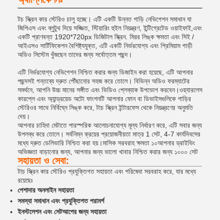
টচ স্ক্রিন কার স্টেরিও চালু হচ্ছে। এটি একটি উন্নত গাড়ি নেভিগেশন সমাধান যা
জিপিএস এবং ব্লুটুথ দিয়ে সজ্জিত, স্টিয়ারিং হুইল নিয়ন্ত্রণ, ইন্টিগ্রেটেড ওয়াইফাই,এবং
একটি প্রাণবন্ত 1920*720px ডিজিটাল স্ক্রিন. মিরর লিঙ্ক ক্ষমতা এবং সিই /
আইএসও সার্টিফিকেশন বৈশিষ্ট্যযুক্ত, এটি একটি নির্ভরযোগ্য এবং প্রিমিয়াম গাড়ী
অডিও সিস্টেম খুঁজছেন তাদের জন্য সর্বোত্তম পছন্দ।
এটি নির্ভরযোগ্য নেভিগেশন নিশ্চিত করার জন্য ডিজাইন করা হয়েছে, এটি আপনার
পছন্দসই গন্তব্যে দ্রুত পৌঁছানোর সহজ করে তোলে। বিভিন্ন অডিও ফরম্যাটের
সমর্থনে, আপনি উচ্চ মানের সঙ্গীত এবং ভিডিও প্লেব্যাক উপভোগ করবেন।ওয়্যারলেস
কারপ্লে এবং অ্যান্ড্রয়েড অটো ফাংশনটি আপনার ফোন বা ডিভাইসগুলিকে গাড়ির
স্টেরিওর সাথে নির্বিঘ্নে সিঙ্ক করে, টাচ স্ক্রিন ইন্টারফেস থেকে নিয়ন্ত্রণের অনুমতি
দেয়।
আপনার চাহিদা মেটাতে পারস্পরিক আলোচনাযোগ্য মূল্য নির্ধারণ করে, এটি সবার জন্য
উপলব্ধ করে তোলে। সর্বনিম্ন ক্রয়ের প্রয়োজনীয়তা মাত্র 1 সেট, 4-7 কার্যদিবসের
মধ্যে দ্রুত ডেলিভারি নিশ্চিত করা হয়।মাসিক সরবরাহ ক্ষমতা ১০আপনার ড্রাইভিং
অভিজ্ঞতা বাড়ানোর জন্য, আপনার জন্য ভালো খাবার নিশ্চিত করার জন্য ১০০০ সেট
সহায়তা ও সেবা:
টাচ স্ক্রিন কার স্টেরিও প্রযুক্তিগত সহায়তা এবং পরিষেবা সরবরাহ করে, যার মধ্যে
রয়েছেঃ
পেশাদার অনলাইন সহায়তা
সমস্যা সমাধান এবং প্রযুক্তিগত পরামর্শ
ইনস্টলেশন এবং সেটআপের জন্য সহায়তা