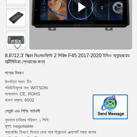
8.8'/12.3' স্ক্রিন বিএমডব্লিউ 2 সিরিজ F45 2017-2020 ইভিও অ্যান্ড্রয়েড
মাল্টিমিডিয়া প্লেয়ারের জন্য
পণ্যের বিবরণ
উৎপত্তি স্থল: চীন
পরিচিতিমুলক নাম: WITSON
সাক্ষ্যদান: CE, ROHS
মডেল নম্বার: 6502
পেমেন্ট এবং শিপিং শর্তাবলী
ন্যূনতম চাহিদার পরিমাণ: ১ পিসি
মূল্য: negotiable
প্যাকেজিং বিবরণ: ভিতরে ফেনা সঙ্গে স্ট্যান্ডার্ড এক্সপোর্ট শক্ত কাগজ