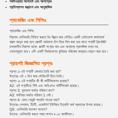
সফটওয়্যার আপডেট এবং আপগ্রেড
প্রতিস্থাপন যন্ত্রাংশ এবং আনুষাঙ্গিক
প্যাকেজিং এবং শিপিংঃ
প্যাকেজিং এবং শিপিং
নিরাপদ ডেলিভারি নিশ্চিত করতে টচ স্ক্রিন কার স্টেরিও একটি ঢেউতোলা কার্ডবোর্ড
বাক্সে আবৃত করা হবে।বক্সটি আঠালো টেপ দিয়ে সিল করা হবে যাতে পণ্যটি ট্রানজিট
চলাকালীন নিরাপদ থাকে. বক্সটি পণ্যের নাম এবং অন্যান্য প্রাসঙ্গিক তথ্য সহ
লেবেলযুক্ত হবে। এটি একটি নির্ভরযোগ্য কুরিয়ার পরিষেবা মাধ্যমে প্রেরণ করা হবে।
প্রায়শই জিজ্ঞাসিত প্রশ্নঃ
প্রশ্ন ১ঃ এই পণ্যটি কোথায় তৈরি করা হয়?
উত্তরঃ এই ২ ডিন কার স্টেরিওটি চীনে তৈরি।
প্রশ্ন ২ঃ এই পণ্যটির কী কী সার্টিফিকেশন রয়েছে?
A2: এই পণ্যটিতে সিই এবং আইএসও সার্টিফিকেট রয়েছে।
প্রশ্ন 3: ন্যূনতম অর্ডার পরিমাণ কত?
A3: সর্বনিম্ন অর্ডার পরিমাণ 1 সেট।
প্রশ্ন 4: কোন পেমেন্ট পদ্ধতি পাওয়া যায়?
উত্তরঃ পেপ্যাল, টি/টি, ওয়েস্টার্ন ইউনিয়ন ইত্যাদি অর্থ প্রদানের উপায় রয়েছে।
Q5: ডেলিভারি কতক্ষণ লাগবে?
উত্তর: ডেলিভারি করতে সময় লাগবে ৪-১৫ কার্যদিবস।