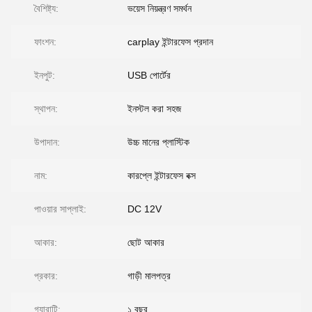
বৈশিষ্ট্য:
ভয়েস নিয়ন্ত্রণ সমর্থন
ফাংশন:
carplay ইন্টারফেস প্রদান
ইনপুট:
USB পোর্টের
স্থাপন:
ইনস্টল করা সহজ
উপাদান:
উচ্চ মানের প্লাস্টিক
নাম:
কারপ্লে ইন্টারফেস বক্স
পাওয়ার সাপ্লাই:
DC 12V
আকার:
ছোট আকার
প্রকার:
গাড়ী মালপত্র
গ্যারান্টি:
১ বছর