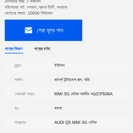
ডেলিভারি সময়: 7 কর্মদিবস
পরিশোধের শর্ত: পেপ্যাল, ব্যাংক টি/টি, অন্যান্য
যোগানের ক্ষমতা: 10000 পিসি/মাস
সেরা মূল্য পান
পণ্যের বিবরণ
পণ্যের বর্ণনা
ব্র্যান্ড:
উইটসন
সমর্থন:
কার্প্লে ইন্টারফেস বক্স, অডি
প্রোডাক্ট নম্বর:
MMI 3G বেসিক সমর্থিত নয়)(CP508A
রঙ:
কালো
সামঞ্জস্য:
AUDI Q5 MMI 3G বেসিক