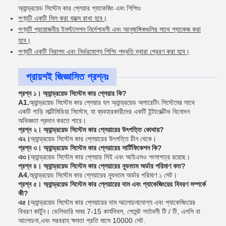
অ্যান্ড্রয়েড সিস্টেম কার প্লেয়ার প্যাকেজিং এবং শিপিংঃ
পণ্যটি একটি সিল করা বাক্সে রাখা হবে।
পণ্যটি প্রয়োজনীয় ইনস্টলেশন নির্দেশাবলী এবং আনুষাঙ্গিকগুলির সাথে প্যাকেজ করা
হবে।
পণ্যটি একটি নিরাপদ এবং নির্ভরযোগ্য শিপিং পদ্ধতি দ্বারা প্রেরণ করা হবে।
প্রায়শই জিজ্ঞাসিত প্রশ্নঃ
প্রশ্ন ১। অ্যান্ড্রয়েড সিস্টেম কার প্লেয়ার কি?
A1.
অ্যান্ড্রয়েড সিস্টেম কার প্লেয়ার হল অ্যান্ড্রয়েড অপারেটিং সিস্টেমের সাথে
একটি গাড়ি মাল্টিমিডিয়া সিস্টেম, যা ব্যবহারকারীদের একটি ইন্টারেক্টিভ বিনোদন
অভিজ্ঞতা প্রদান করতে পারে।
প্রশ্ন ২। অ্যান্ড্রয়েড সিস্টেম কার প্লেয়ারের উৎপত্তি কোথায়?
এ২।
অ্যান্ড্রয়েড সিস্টেম কার প্লেয়ারের উৎপত্তি চীন থেকে।
প্রশ্ন ৩। অ্যান্ড্রয়েড সিস্টেম কার প্লেয়ারের সার্টিফিকেশন কি?
এ৩।
অ্যান্ড্রয়েড সিস্টেম কার প্লেয়ার সিই এবং আইএসও শংসাপত্র রয়েছে।
প্রশ্ন ৪। অ্যান্ড্রয়েড সিস্টেম কার প্লেয়ারের ন্যূনতম অর্ডার পরিমাণ কত?
A4.
অ্যান্ড্রয়েড সিস্টেম কার প্লেয়ারের ন্যূনতম অর্ডার পরিমাণ ১ সেট।
প্রশ্ন ৫। অ্যান্ড্রয়েড সিস্টেম কার প্লেয়ারের দাম এবং প্যাকেজিংয়ের বিবরণ সম্পর্কে
কী?
এ৫।
অ্যান্ড্রয়েড সিস্টেম কার প্লেয়ারের দাম আলোচনাযোগ্য এবং প্যাকেজিংয়ের
বিবরণ কার্টুন। ডেলিভারি সময় 7-15 কার্যদিবস, পেমেন্ট শর্তাবলী টি / টি, এলসি বা
আলোচনা,এবং সরবরাহ ক্ষমতা প্রতি মাসে 10000 সেট.