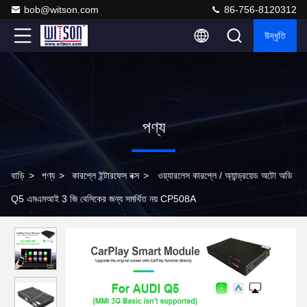
bob@witson.com
86-756-8120312
উদ্ধৃতি
পণ্য
বাড়ি
>
পণ্য
>
কারপ্লে ইন্টারফেস বক্স
>
ওয়্যারলেস কারপ্লে / অ্যান্ড্রয়েড অটো অডি
Q5 এমএমআই 3 জি বেসিকের জন্য সমর্থিত নয় CP508A