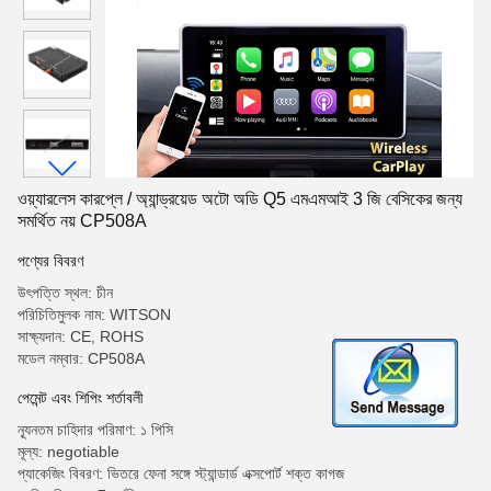
ওয়্যারলেস কারপ্লে / অ্যান্ড্রয়েড অটো অডি Q5 এমএমআই 3 জি বেসিকের জন্য
সমর্থিত নয় CP508A
পণ্যের বিবরণ
উৎপত্তি স্থল: চীন
পরিচিতিমুলক নাম: WITSON
সাক্ষ্যদান: CE, ROHS
মডেল নম্বার: CP508A
পেমেন্ট এবং শিপিং শর্তাবলী
ন্যূনতম চাহিদার পরিমাণ: ১ পিসি
মূল্য: negotiable
প্যাকেজিং বিবরণ: ভিতরে ফেনা সঙ্গে স্ট্যান্ডার্ড এক্সপোর্ট শক্ত কাগজ