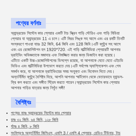
পণ্যের বর্ণনাঃ
অ্যান্ড্রয়েড সিস্টেম কার প্লেয়ার একটি টাচ স্ক্রিন গাড়ি স্টেরিও এবং গাড়ি মিডিয়া
প্লেয়ার যা অ্যান্ড্রয়েড 11 এ চলে। এটি মিরর লিঙ্ক সহ আসে এবং এর রমটি তিনটি
সংস্করণে পাওয়া যায়ঃ 32 জিবি, 64 জিবি এবং 128 জিবি।এটি ব্লুটুথ সহ আসে
এবং এর রেজোলিউশন হল 1920*720. এই গাড়ি মাল্টিমিডিয়া প্লেয়ারটি আপনার
ড্রাইভিং অভিজ্ঞতাকে মজাদার এবং নিমজ্জিত করার জন্য ডিজাইন করা হয়েছে।
এটিতে একটি উচ্চ-রেজোলিউশনের ডিসপ্লে রয়েছে, যা আপনাকে যেতে যেতে এইচডি
ভিডিও এবং মাল্টিমিডিয়া উপভোগ করতে দেয়।এটি সর্বশেষ অ্যাপ্লিকেশন এবং গেম
সমর্থন করে, যা আপনাকে ড্রাইভিংয়ের সময় সংযুক্ত এবং বিনোদন দিতে দেয়।
অন্তর্নির্মিত ব্লুটুথ বৈশিষ্ট্য দিয়ে, আপনি আপনার স্মার্টফোন থেকে বেতারভাবে হ্যান্ডস-
ফ্রি কল করতে এবং সঙ্গীত স্ট্রিম করতে পারেন।অ্যান্ড্রয়েড সিস্টেম কার প্লেয়ার
আপনার গাড়ির যাত্রার জন্য নিখুঁত সঙ্গী!
বৈশিষ্ট্যঃ
পণ্যের নামঃ অ্যান্ড্রয়েড সিস্টেম কার প্লেয়ার
রমঃ ৩২ জিবি, ৬৪ জিবি, ১২৮ জিবি
র্যামঃ ৪ জিবি, ৮ জিবি
সংমিশ্রণঃ অন্তর্নির্মিত জিপিএস, এমপি 3 / এমপি 4 প্লেয়ার, রেডিও টিউনার, টাচ