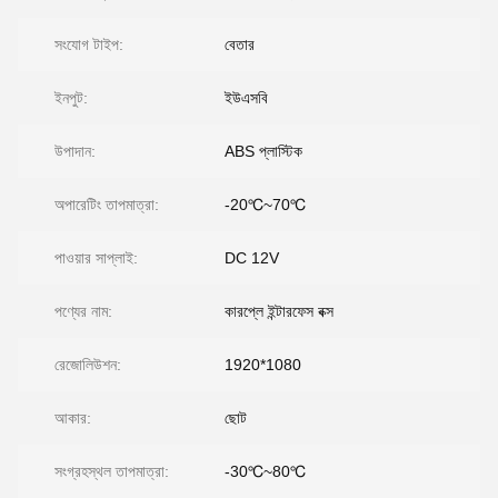
সংযোগ টাইপ:
বেতার
ইনপুট:
ইউএসবি
উপাদান:
ABS প্লাস্টিক
অপারেটিং তাপমাত্রা:
-20℃~70℃
পাওয়ার সাপ্লাই:
DC 12V
পণ্যের নাম:
কারপ্লে ইন্টারফেস বক্স
রেজোলিউশন:
1920*1080
আকার:
ছোট
সংগ্রহস্থল তাপমাত্রা:
-30℃~80℃