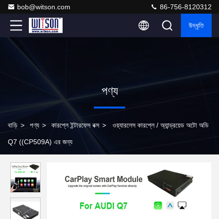
bob@witson.com
86-756-8120312
উদ্ধৃতি
পণ্য
বাড়ি
>
পণ্য
>
কারপ্লে ইন্টারফেস বক্স
>
ওয়্যারলেস কারপ্লে / অ্যান্ড্রয়েড অটো অডি
Q7 ((CP509A) এর জন্য