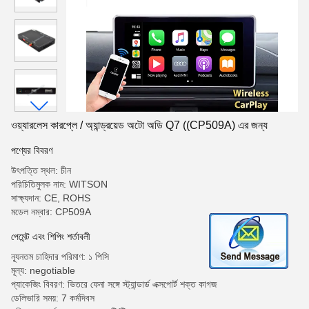
ওয়্যারলেস কারপ্লে / অ্যান্ড্রয়েড অটো অডি Q7 ((CP509A) এর জন্য
পণ্যের বিবরণ
উৎপত্তি স্থল: চীন
পরিচিতিমুলক নাম: WITSON
সাক্ষ্যদান: CE, ROHS
মডেল নম্বার: CP509A
পেমেন্ট এবং শিপিং শর্তাবলী
ন্যূনতম চাহিদার পরিমাণ: ১ পিসি
মূল্য: negotiable
প্যাকেজিং বিবরণ: ভিতরে ফেনা সঙ্গে স্ট্যান্ডার্ড এক্সপোর্ট শক্ত কাগজ
ডেলিভারি সময়: 7 কর্মদিবস