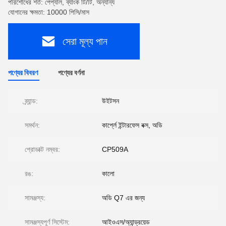
পরিশোধের শর্ত: পেপ্যাল, ব্যাংক টি/টি, অন্যান্য
যোগানের ক্ষমতা: 10000 পিসি/মাস
সেরা মূল্য পান
পণ্যের বিবরণ
পণ্যের বর্ণনা
ব্র্যান্ড:
উইটসন
সমর্থন:
কার্প্লে ইন্টারফেস বক্স, অডি
প্রোডাক্ট নম্বর:
CP509A
রঙ:
কালো
সামঞ্জস্য:
অডি Q7 এর জন্য
সামঞ্জস্যপূর্ণ সিস্টেম:
আইওএস/অ্যান্ড্রয়েড