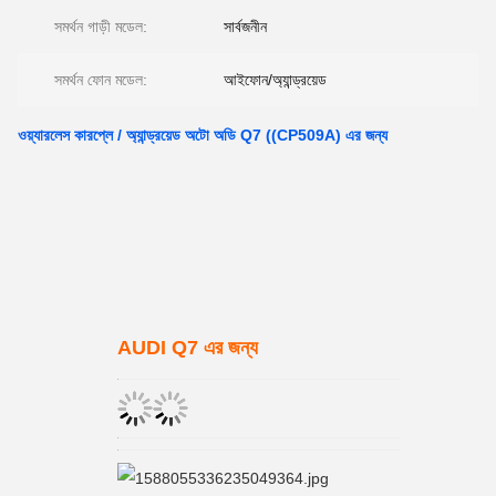
সমর্থন গাড়ী মডেল:
সার্বজনীন
সমর্থন ফোন মডেল:
আইফোন/অ্যান্ড্রয়েড
ওয়্যারলেস কারপ্লে / অ্যান্ড্রয়েড অটো অডি Q7 ((CP509A) এর জন্য
AUDI Q7 এর জন্য