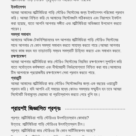
ইনস্টলেশন
আমরা আমাদের মাল্টিমিডিয়া গাড়ি স্টেরিও সিস্টেমের জন্য ইনস্টলেশন পরিষেবা প্রদান
করি। আমরা নিশ্চিত করি যে আমাদের সিস্টেমগুলি সঠিকভাবে এবং নিরাপদে ইনস্টল
করা হয়েছে, যাতে আপনি আপনার সঙ্গীত এবং মাল্টিমিডিয়া অভিজ্ঞতা উপভোগ করতে
পারেন।
সমস্যা সমাধান
আমাদের অভিজ্ঞ টেকনিশিয়ানদের দল আপনার মাল্টিমিডিয়া গাড়ি স্টেরিও সিস্টেমের
সাথে আপনার যে কোন সমস্যা সমাধান করতে সাহায্য করতে পারে।আমরা আপনার
সাথে কাজ করব যত তাড়াতাড়ি সম্ভব সমস্যাটি চিহ্নিত করতে এবং সমাধান করতে.
রক্ষণাবেক্ষণ
আমরা আপনার মাল্টিমিডিয়া কার স্টেরিও সিস্টেমের নিয়মিত রক্ষণাবেক্ষণ সুপারিশ করি
যাতে সর্বোত্তম কর্মক্ষমতা এবং দীর্ঘমেয়াদী নির্ভরযোগ্যতা নিশ্চিত করা যায়।আমাদের
টিম আপনাকে প্রয়োজনীয় রক্ষণাবেক্ষণ সেবা প্রদান করতে পারে.
গ্যারান্টি
আমরা আমাদের মাল্টিমিডিয়া কার স্টেরিও সিস্টেমগুলির জন্য এক বছরের ওয়ারেন্টি
প্রদান করি। যদি আপনি এই সময়ের মধ্যে কোনও সমস্যার সম্মুখীন হন তবে আমরা
সিস্টেমটি বিনামূল্যে মেরামত বা প্রতিস্থাপন করতে পেরে খুশি হব।
প্রায়শই জিজ্ঞাসিত প্রশ্নঃ
প্রশ্ন: মাল্টিমিডিয়া গাড়ি স্টেরিওর উৎপত্তিস্থান কোথায়?
উত্তর: মাল্টিমিডিয়া গাড়ি স্টেরিওর উৎপত্তিস্থল চীন।
প্রশ্ন: মাল্টিমিডিয়া কার স্টেরিওর কি কোন সার্টিফিকেশন আছে?