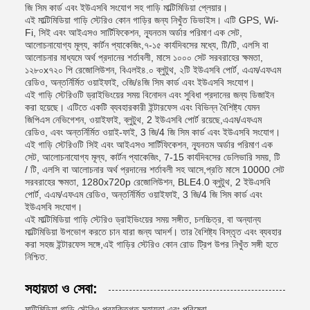
জি সিম কার্ড এবং ইউএসবি সংযোগ সহ গাড়ি মাল্টিমিডিয়া প্লেয়ার।
এই মাল্টিমিডিয়া গাড়ি স্টেরিও কোন গাড়ির জন্য নিখুঁত ডিভাইস। এটি GPS, Wi-
Fi, সিই এবং আইএসও সার্টিফিকেশন, ন্যূনতম অর্ডার পরিমাণ এক সেট,
আলোচনাযোগ্য মূল্য, কার্টন প্যাকেজিং,৭-১৫ কার্যদিবসের মধ্যে, টি/টি, এলসি বা
আলোচনার মাধ্যমে অর্থ প্রদানের শর্তাবলী, মাসে ১০০০ সেট সরবরাহের ক্ষমতা,
১২৮০x৭২০ পি রেজোলিউশন, বিএলই৪.০ ব্লুটুথ, ২টি ইউএসবি পোর্ট, এএম/এফএম
রেডিও, অন্তর্নির্মিত ওয়াইফাই, ৩জি/৪জি সিম কার্ড এবং ইউএসবি সংযোগ।
এই গাড়ি স্টেরিওটি ড্রাইভিংয়ের সময় বিনোদন এবং সুবিধা প্রদানের জন্য ডিজাইন
করা হয়েছে। এটিতে একটি ব্যবহারকারী ইন্টারফেস এবং বিভিন্ন বৈশিষ্ট্য যেমন
জিপিএস নেভিগেশন, ওয়াইফাই, ব্লুটুথ, 2 ইউএসবি পোর্ট রয়েছে,এএম/এফএম
রেডিও, এবং অন্তর্নির্মিত ওয়াই-ফাই, 3 জি/4 জি সিম কার্ড এবং ইউএসবি সংযোগ।
এই গাড়ি স্টেরিওটি সিই এবং আইএসও সার্টিফিকেশন, ন্যূনতম অর্ডার পরিমাণ এক
সেট, আলোচনাযোগ্য মূল্য, কার্টন প্যাকেজিং, 7-15 কার্যদিবসের ডেলিভারি সময়, টি
/ টি, এলসি বা আলোচনার অর্থ প্রদানের শর্তাবলী সহ আসে,প্রতি মাসে 10000 সেট
সরবরাহের ক্ষমতা, 1280x720p রেজোলিউশন, BLE4.0 ব্লুটুথ, 2 ইউএসবি
পোর্ট, এএম/এফএম রেডিও, অন্তর্নির্মিত ওয়াইফাই, 3 জি/4 জি সিম কার্ড এবং
ইউএসবি সংযোগ।
এই মাল্টিমিডিয়া গাড়ি স্টেরিও ড্রাইভিংয়ের সময় সঙ্গীত, চলচ্চিত্র, বা অন্যান্য
মাল্টিমিডিয়া উপভোগ করতে চান যারা জন্য আদর্শ। তার বৈশিষ্ট্য বিস্তৃত এবং ব্যবহার
করা সহজ ইন্টারফেস সঙ্গে,এই গাড়ির স্টেরিও কোন রোড ট্রিপ উপর নিখুঁত সঙ্গী হতে
নিশ্চিত.
সহায়তা ও সেবা:
মাল্টিমিডিয়া গাড়ি স্টেরিও প্রযুক্তিগত সহায়তা এবং পরিষেবা