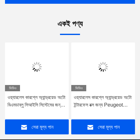
একই পণ্য
ভিডিও
ভিডিও
ওয়্যারলেস কারপ্লে অ্যান্ড্রয়েড অটো
ওয়্যারলেস কারপ্লে অ্যান্ড্রয়েড অটো
বিএমডাব্লু সিআইসি সিস্টেমের জন্য
ইন্টারফেস বক্স জন্য Peugeot
6.5/8.8 ইঞ্চি স্ক্রিন
2008 2008 508 DS5 2013-
2017
সেরা মূল্য পান
সেরা মূল্য পান