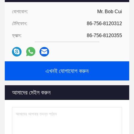
যোগাযোগ:
Mr. Bob Cui
টেলিফোন:
86-756-8120312
ফ্যাক্স:
86-756-8120355
এখনই যোগাযোগ করুন
আমাদের মেইল ​​করুন