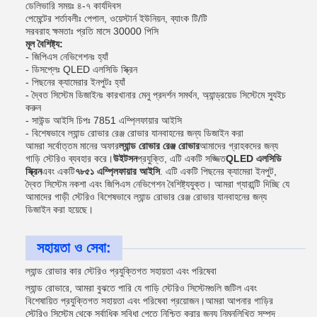
ডেলিভারি সময়ঃ ৪-৭ কার্যদিবস
পেমেন্টের শর্তাবলীঃ পেপাল, ওয়েস্টার্ন ইউনিয়ন, ব্যাংক টি/টি
সরবরাহ ক্ষমতাঃ প্রতি মাসে 30000 পিসি
মূল বৈশিষ্ট্য:
- জিপিএস নেভিগেশনঃ হ্যাঁ
- ডিসপ্লেঃ QLED এলসিডি স্ক্রিন
- পিছনের ক্যামেরার ইনপুটঃ হ্যাঁ
- দ্বৈত সিস্টেম ডিজাইনঃ কারখানার মেনু প্রদর্শন সমর্থন, অ্যান্ড্রয়েড সিস্টেমে স্যুইচ
করুন
- সাউন্ড আইসি চিপঃ 7851 এম্প্লিফায়ার আইসি
- বিশেষভাবে ল্যান্ড রোভার রেঞ্জ রোভার যানবাহনের জন্য ডিজাইন করা
আমরা সর্বোত্তম মানের অফার
ল্যান্ড রোভার রেঞ্জ রোভার
আমাদের গ্রাহকদের জন্য
গাড়ি স্টেরিও ব্যবহার করে।
উইটসন
প্রযুক্তি, এটি একটি সজ্জিত
QLED এলসিডি
স্ক্রিন
এবং একটি
৭৮৫১ এম্প্লিফায়ার আইসি
. এটি একটি পিছনের ক্যামেরা ইনপুট,
দ্বৈত সিস্টেম নকশা এবং জিপিএস নেভিগেশন বৈশিষ্ট্যযুক্ত। আমরা গ্যারান্টি দিচ্ছি যে
আমাদের গাড়ী স্টেরিও বিশেষভাবে ল্যান্ড রোভার রেঞ্জ রোভার যানবাহনের জন্য
ডিজাইন করা হয়েছে।
সহায়তা ও সেবা:
ল্যান্ড রোভার কার স্টেরিও প্রযুক্তিগত সহায়তা এবং পরিষেবা
ল্যান্ড রোভারে, আমরা বুঝতে পারি যে গাড়ি স্টেরিও সিস্টেমগুলি জটিল এবং
বিশেষায়িত প্রযুক্তিগত সহায়তা এবং পরিষেবা প্রয়োজন।আমরা আপনার গাড়ির
স্টেরিও সিস্টেম থেকে সর্বাধিক সুবিধা পেতে নিশ্চিত করার জন্য নিম্নলিখিত সম্পদ