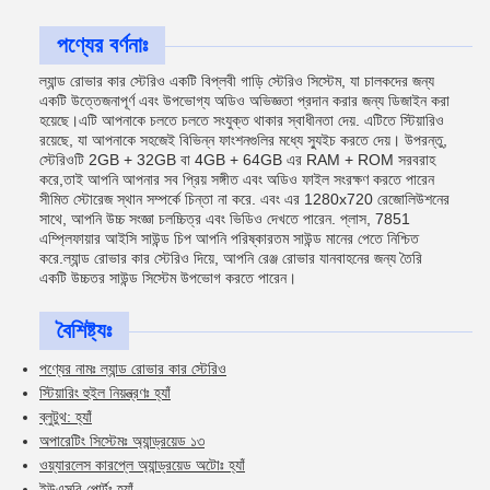
পণ্যের বর্ণনাঃ
ল্যান্ড রোভার কার স্টেরিও একটি বিপ্লবী গাড়ি স্টেরিও সিস্টেম, যা চালকদের জন্য
একটি উত্তেজনাপূর্ণ এবং উপভোগ্য অডিও অভিজ্ঞতা প্রদান করার জন্য ডিজাইন করা
হয়েছে।এটি আপনাকে চলতে চলতে সংযুক্ত থাকার স্বাধীনতা দেয়. এটিতে স্টিয়ারিও
রয়েছে, যা আপনাকে সহজেই বিভিন্ন ফাংশনগুলির মধ্যে স্যুইচ করতে দেয়। উপরন্তু,
স্টেরিওটি 2GB + 32GB বা 4GB + 64GB এর RAM + ROM সরবরাহ
করে,তাই আপনি আপনার সব প্রিয় সঙ্গীত এবং অডিও ফাইল সংরক্ষণ করতে পারেন
সীমিত স্টোরেজ স্থান সম্পর্কে চিন্তা না করে. এবং এর 1280x720 রেজোলিউশনের
সাথে, আপনি উচ্চ সংজ্ঞা চলচ্চিত্র এবং ভিডিও দেখতে পারেন. প্লাস, 7851
এম্প্লিফায়ার আইসি সাউন্ড চিপ আপনি পরিষ্কারতম সাউন্ড মানের পেতে নিশ্চিত
করে.ল্যান্ড রোভার কার স্টেরিও দিয়ে, আপনি রেঞ্জ রোভার যানবাহনের জন্য তৈরি
একটি উচ্চতর সাউন্ড সিস্টেম উপভোগ করতে পারেন।
বৈশিষ্ট্যঃ
পণ্যের নামঃ ল্যান্ড রোভার কার স্টেরিও
স্টিয়ারিং হুইল নিয়ন্ত্রণঃ হ্যাঁ
ব্লুটুথ: হ্যাঁ
অপারেটিং সিস্টেমঃ অ্যান্ড্রয়েড ১৩
ওয়্যারলেস কারপ্লে অ্যান্ড্রয়েড অটোঃ হ্যাঁ
ইউএসবি পোর্টঃ হ্যাঁ