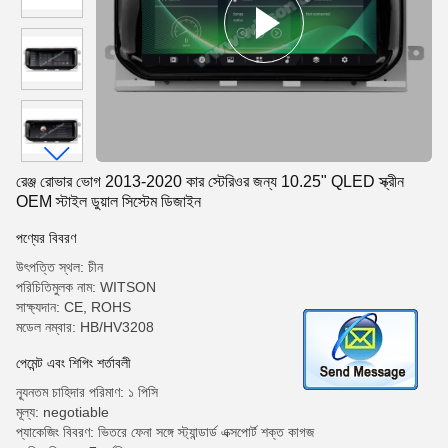
রেঞ্জ রোভার ভোগ 2013-2020 কার স্টেরিওর জন্য 10.25" QLED স্ক্রীন
OEM স্টাইল ডুয়াল সিস্টেম ডিজাইন
পণ্যের বিবরণ
উৎপত্তি স্থল: চীন
পরিচিতিমুলক নাম: WITSON
সাক্ষ্যদান: CE, ROHS
মডেল নম্বার: HB/HV3208
পেমেন্ট এবং শিপিং শর্তাবলী
ন্যূনতম চাহিদার পরিমাণ: ১ পিসি
মূল্য: negotiable
প্যাকেজিং বিবরণ: ভিতরে ফেনা সঙ্গে স্ট্যান্ডার্ড এক্সপোর্ট শক্ত কাগজ