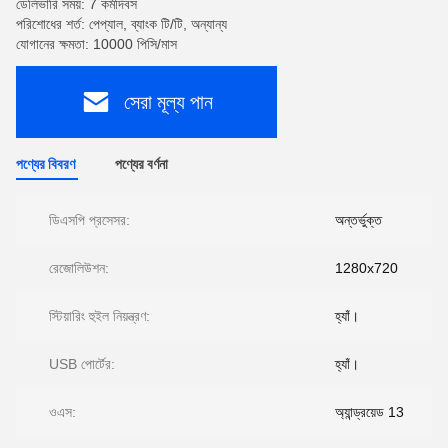
ডেলিভারি সময়: 7 কর্মদিবস
পরিশোধের শর্ত: পেপ্যাল, ব্যাংক টি/টি, অন্যান্য
যোগানের ক্ষমতা: 10000 পিসি/মাস
সেরা মূল্য পান
পণ্যের বিবরণ
পণ্যের বর্ণনা
ডিএসপি প্রসেসর:
অন্তর্ভুক্ত
রেজোলিউশন:
1280x720
স্টিয়ারিং হুইল নিয়ন্ত্রণ:
হ্যাঁ।
USB পোর্টের:
হ্যাঁ।
ওএস:
অ্যান্ড্রয়েড 13