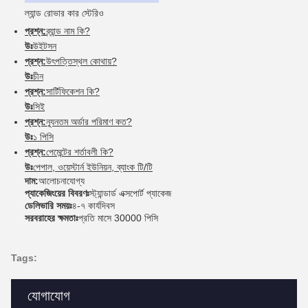
ল্যান্ড রোভার কার স্টেরিও
প্রশ্ন:
ব্র্যান্ড নাম কি?
উঃ
উইটসন
প্রশ্ন:
উৎপত্তিস্থল কোথায়?
উঃ
চীন
প্রশ্ন:
সার্টিফিকেশন কি?
উঃ
সিই
প্রশ্ন:
ন্যূনতম অর্ডার পরিমাণ কত?
উঃ
১ পিসি
প্রশ্ন:
পেমেন্টের শর্তাবলী কি?
উঃ
পেপাল, ওয়েস্টার্ন ইউনিয়ন, ব্যাংক টি/টি
দাম:
আলোচনাযোগ্য
প্যাকেজিংয়ের বিবরণঃ
স্ট্যান্ডার্ড এক্সপোর্ট প্যাকেজ
ডেলিভারি সময়ঃ
৪-৭ কার্যদিবস
সরবরাহের ক্ষমতাঃ
প্রতি মাসে 30000 পিসি
Tags:
যোগাযোগ