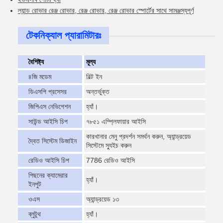
ল্যান্ড রোভার রেঞ্জ রোভার, রেঞ্জ রোভার, রেঞ্জ রোভার স্পোর্টের সাথে সামঞ্জস্যপূর্ণ
টেকনিক্যাল প্যারামিটারঃ
বৈশিষ্ট্য
মূল্য
৪জি মডেম
বিল্ট ইন
ডিএসপি প্রসেসর
অন্তর্ভুক্ত
জিপিএস নেভিগেশন
হ্যাঁ।
সাউন্ড আইসি চিপ
৭৮৫১ এম্প্লিফায়ার আইসি
কারখানার মেনু প্রদর্শন সমর্থন করুন, অ্যান্ড্রয়েড
দ্বৈত সিস্টেম ডিজাইন
সিস্টেমে স্যুইচ করুন
রেডিও আইসি চিপ
7786 রেডিও আইসি
পিছনের ক্যামেরার
হ্যাঁ।
ইনপুট
ওএস
অ্যান্ড্রয়েড ১৩
ব্লুটুথ
হ্যাঁ।