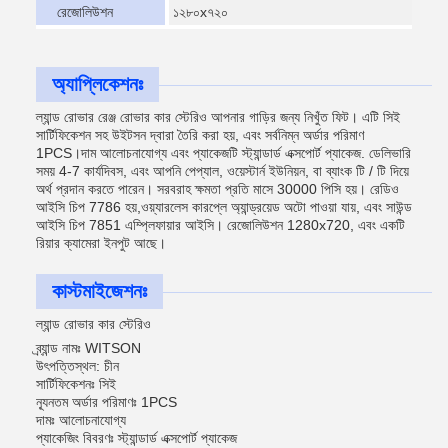
রেজোলিউশন
১২৮০x৭২০
অ্যাপ্লিকেশনঃ
ল্যান্ড রোভার রেঞ্জ রোভার কার স্টেরিও আপনার গাড়ির জন্য নিখুঁত ফিট। এটি সিই
সার্টিফিকেশন সহ উইটসন দ্বারা তৈরি করা হয়, এবং সর্বনিম্ন অর্ডার পরিমাণ
1PCS।দাম আলোচনাযোগ্য এবং প্যাকেজটি স্ট্যান্ডার্ড এক্সপোর্ট প্যাকেজ. ডেলিভারি
সময় 4-7 কার্যদিবস, এবং আপনি পেপ্যাল, ওয়েস্টার্ন ইউনিয়ন, বা ব্যাংক টি / টি দিয়ে
অর্থ প্রদান করতে পারেন। সরবরাহ ক্ষমতা প্রতি মাসে 30000 পিসি হয়। রেডিও
আইসি চিপ 7786 হয়,ওয়্যারলেস কারপ্লে অ্যান্ড্রয়েড অটো পাওয়া যায়, এবং সাউন্ড
আইসি চিপ 7851 এম্প্লিফায়ার আইসি। রেজোলিউশন 1280x720, এবং একটি
রিয়ার ক্যামেরা ইনপুট আছে।
কাস্টমাইজেশনঃ
ল্যান্ড রোভার কার স্টেরিও
ব্র্যান্ড নামঃ WITSON
উৎপত্তিস্থল: চীন
সার্টিফিকেশনঃ সিই
ন্যূনতম অর্ডার পরিমাণঃ 1PCS
দামঃ আলোচনাযোগ্য
প্যাকেজিং বিবরণঃ স্ট্যান্ডার্ড এক্সপোর্ট প্যাকেজ