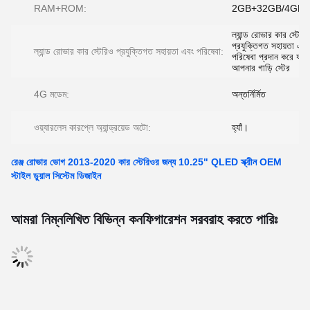
RAM+ROM:
2GB+32GB/4GB
ল্যান্ড রোভার কার স্টেরিও 
প্রযুক্তিগত সহায়তা এবং
ল্যান্ড রোভার কার স্টেরিও প্রযুক্তিগত সহায়তা এবং পরিষেবা:
পরিষেবা প্রদান করে যাত
আপনার গাড়ি স্টের
4G মডেম:
অন্তর্নির্মিত
ওয়্যারলেস কারপ্লে অ্যান্ড্রয়েড অটো:
হ্যাঁ।
রেঞ্জ রোভার ভোগ 2013-2020 কার স্টেরিওর জন্য 10.25" QLED স্ক্রীন OEM
স্টাইল ডুয়াল সিস্টেম ডিজাইন
আমরা নিম্নলিখিত বিভিন্ন কনফিগারেশন সরবরাহ করতে পারিঃ