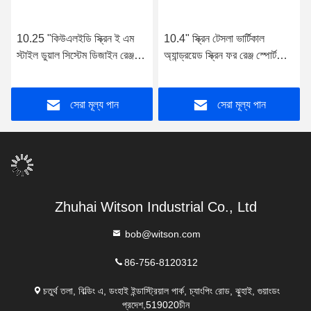
10.25 "কিউএলইডি স্ক্রিন ই এম
10.4" স্ক্রিন টেসলা ভার্টিকাল
স্টাইল ডুয়াল সিস্টেম ডিজাইন রেঞ্জ
অ্যান্ড্রয়েড স্ক্রিন ফর রেঞ্জ স্পোর্ট
রোভার স্পোর্ট 2013-2020 গাড়ি
2010-2013 কার মাল্টিমিডিয়া
স্টেরিওর জন্য
স্টেরিও
সেরা মূল্য পান
সেরা মূল্য পান
Zhuhai Witson Industrial Co., Ltd
bob@witson.com
86-756-8120312
চতুর্থ তলা, বিল্ডিং এ, ডংহাই ইন্ডাস্ট্রিয়াল পার্ক, চ্যাংপিং রোড, ঝুহাই, গুয়াংডং
প্রদেশ,519020চীন