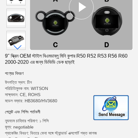
9" স্ক্রিন OEM স্টাইল বিএমডাব্লু মিনি কুপার R50 R52 R53 R56 R60
2000-2020 এর জন্য ডিভিডি ডেক ছাড়াই
পণ্যের বিবরণ
উৎপত্তি স্থল: চীন
পরিচিতিমুলক নাম: WITSON
সাক্ষ্যদান: CE, ROHS
মডেল নম্বার: HB3680/HV3680
পেমেন্ট এবং শিপিং শর্তাবলী
ন্যূনতম চাহিদার পরিমাণ: ১ পিসি
মূল্য: negotiable
প্যাকেজিং বিবরণ: ভিতরে ফেনা সঙ্গে স্ট্যান্ডার্ড এক্সপোর্ট শক্ত কাগজ