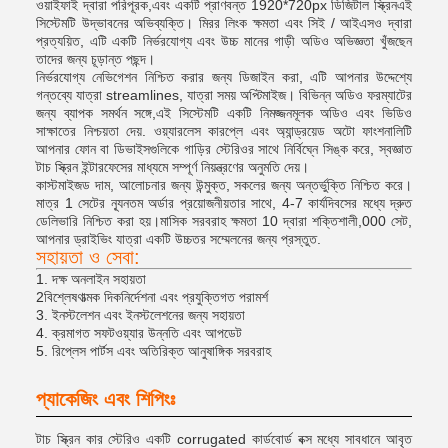
ওয়াইফাই দ্বারা পরিপূরক,এবং একটি প্রাণবন্ত 1920*720px ডিজিটাল স্ক্রিনএই
সিস্টেমটি উদ্ভাবনের অভিব্যক্তি। মিরর লিংক ক্ষমতা এবং সিই / আইএসও দ্বারা
প্রত্যয়িত, এটি একটি নির্ভরযোগ্য এবং উচ্চ মানের গাড়ী অডিও অভিজ্ঞতা খুঁজছেন
তাদের জন্য চূড়ান্ত পছন্দ।
নির্ভরযোগ্য নেভিগেশন নিশ্চিত করার জন্য ডিজাইন করা, এটি আপনার উদ্দেশ্যে
গন্তব্যে যাত্রা streamlines, যাত্রা সময় অপ্টিমাইজ। বিভিন্ন অডিও ফরম্যাটের
জন্য ব্যাপক সমর্থন সঙ্গে,এই সিস্টেমটি একটি নিমজ্জনমূলক অডিও এবং ভিডিও
সাক্ষাতের নিশ্চয়তা দেয়. ওয়্যারলেস কারপ্লে এবং অ্যান্ড্রয়েড অটো ফাংশনালিটি
আপনার ফোন বা ডিভাইসগুলিকে গাড়ির স্টেরিওর সাথে নির্বিঘ্নে সিঙ্ক করে, স্বজ্ঞাত
টাচ স্ক্রিন ইন্টারফেসের মাধ্যমে সম্পূর্ণ নিয়ন্ত্রণের অনুমতি দেয়।
কাস্টমাইজড দাম, আলোচনার জন্য উন্মুক্ত, সকলের জন্য অন্তর্ভুক্তি নিশ্চিত করে।
মাত্র 1 সেটের ন্যূনতম অর্ডার প্রয়োজনীয়তার সাথে, 4-7 কার্যদিবসের মধ্যে দ্রুত
ডেলিভারি নিশ্চিত করা হয়।মাসিক সরবরাহ ক্ষমতা 10 দ্বারা শক্তিশালী,000 সেট,
আপনার ড্রাইভিং যাত্রা একটি উচ্চতর সম্মেলনের জন্য প্রস্তুত.
সহায়তা ও সেবা:
1. দক্ষ অনলাইন সহায়তা
2বিশ্লেষণাত্মক দিকনির্দেশনা এবং প্রযুক্তিগত পরামর্শ
3. ইনস্টলেশন এবং ইনস্টলেশনের জন্য সহায়তা
4. ক্রমাগত সফটওয়্যার উন্নতি এবং আপডেট
5. রিপ্লেস পার্টস এবং অতিরিক্ত আনুষাঙ্গিক সরবরাহ
প্যাকেজিং এবং শিপিংঃ
টাচ স্ক্রিন কার স্টেরিও একটি corrugated কার্ডবোর্ড বক্স মধ্যে সাবধানে আবৃত