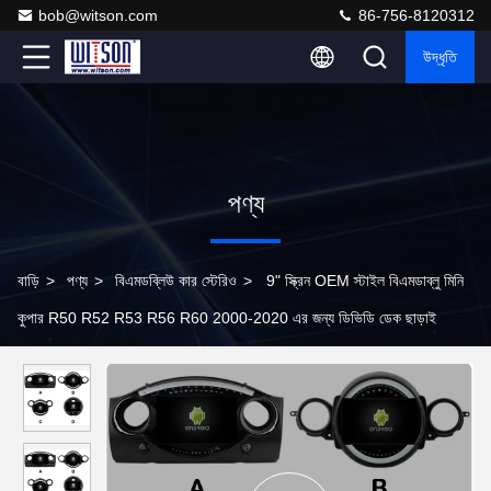
bob@witson.com
86-756-8120312
উদ্ধৃতি
পণ্য
বাড়ি
>
পণ্য
>
বিএমডব্লিউ কার স্টেরিও
>
9" স্ক্রিন OEM স্টাইল বিএমডাব্লু মিনি
কুপার R50 R52 R53 R56 R60 2000-2020 এর জন্য ডিভিডি ডেক ছাড়াই