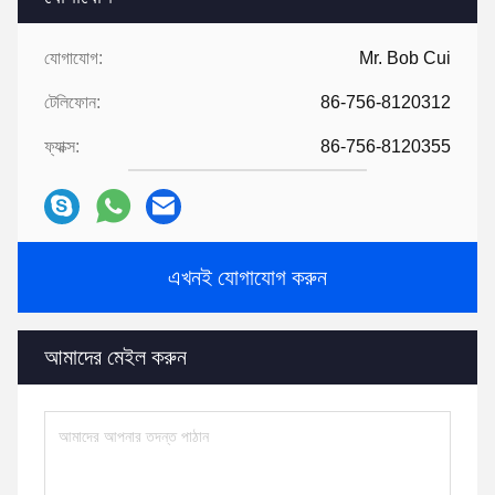
যোগাযোগ:
Mr. Bob Cui
টেলিফোন:
86-756-8120312
ফ্যাক্স:
86-756-8120355
এখনই যোগাযোগ করুন
আমাদের মেইল ​​করুন