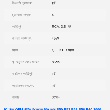
ডিএসপি প্রসেসর:
হ্যাঁ।
চ্যানেলের সংখ্যা:
4
আউটপুট:
RCA, 3.5 মিমি
পাওয়ার আউটপুট:
45W
স্ক্রিন:
QLED HD স্ক্রিন
শব্দ অনুপাত থেকে সংকেত:
85db
সাবউফার আউটপুট:
হ্যাঁ।
ওয়্যারলেস কারপ্লে:
হ্যাঁ।
প্রকার:
স্টেরিও
9" স্ক্রিন OEM স্টাইল বিএমডাব্লু মিনি কুপার R50 R52 R53 R56 R60 2000-