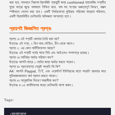
করা হবে, সাবধানে নিরাপদ ট্রানজিট গ্যারান্টি জন্য cushioned.প্যাকেজিং পণ্যটির
পুরো যাত্রা জুড়ে অক্ষয়তা নিশ্চিত করে. নাম সহ পণ্যের গুরুত্বপূর্ণ বিবরণ, বাক্সে
স্পষ্টভাবে লেবেল করা হবে। একটি নির্ভরযোগ্য কুরিয়ার পরিষেবা মাধ্যমে পরিবহন,
একটি বিরামবিহীন ডেলিভারি অভিজ্ঞতা আশ্বস্ত হতে।
প্রায়শই জিজ্ঞাসিত প্রশ্নঃ
প্রশ্ন ১ঃ এই পণ্যটি কোথায় তৈরি করা হয়?
উত্তরঃ এই পণ্য, ২ ডিন কার স্টেরিও, চীন থেকে আসে।
প্রশ্ন ২: এর কোন সার্টিফিকেশন আছে?
উত্তরঃ এই পণ্যটি গর্বের সাথে সিই এবং আইএসও শংসাপত্র রয়েছে।
প্রশ্ন ৩ঃ সর্বনিম্ন অর্ডার পরিমাণ কত?
উত্তরঃ আপনি মাত্র ১ সেটের জন্য অর্ডার করতে পারেন।
প্রশ্ন ৪ঃ গ্রহণযোগ্য পেমেন্ট পদ্ধতি কি কি?
A4: আপনি Paypal, T/T, এবং ওয়েস্টার্ন ইউনিয়নের মতো পদ্ধতি ব্যবহার করে
সুবিধাজনকভাবে অর্থ প্রদান করতে পারেন।
প্রশ্ন ৫ঃ আনুমানিক বিতরণ সময়সীমা কত?
উত্তরঃ ৪-১৫ কার্যদিবসের মধ্যে ডেলিভারি আশা করুন।
Tags:
যোগাযোগ