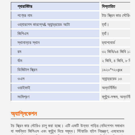
প্যারামিটার
বিস্তারিত
পণ্যের নাম
টাচ স্ক্রিন কার স্টেরিও জ
ওয়্যারলেস কারপ্লে& অ্যান্ড্রয়েড অটো
হ্যাঁ।
জিপিএস
হ্যাঁ।
স্থানান্তর স্থান
ড্যাশবোর্ড
রম
৩২ জিবি/৬৪ জিবি ১২৮ 
র্যাম
২ জিবি, ৪ জিবি, ৮ জিবি
ডিজিটাল স্ক্রিন
১৯২০*৭২০px
ওএস
অ্যান্ড্রয়েড ১৩
ওয়াইফাই
অন্তর্নির্মিত
সংমিশ্রণ
ব্লুটুথ-সক্ষম, অন্তর্নির
অ্যাপ্লিকেশন
টচ স্ক্রিন কার স্টেরিও চালু করা হচ্ছে। এটি একটি উন্নত গাড়ির নেভিগেশন সমাধান
যা সমন্বিত জিপিএস এবং ব্লুটুথ দিয়ে সমৃদ্ধ। স্টিয়ারিং হুইল নিয়ন্ত্রণ, এমবেডেড