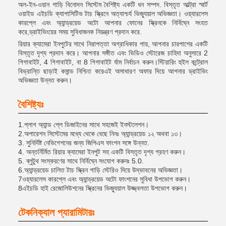
অল-ইন-ওয়ান গাড়ি বিনোদন সিস্টেম বৈশিষ্ট্য একটি ধন সম্পদ. বিস্তৃত আল্ট্রা স্মার্ট
ওয়াইড এইচডি ক্যাপাসিটিভ টাচ স্ক্রিনে অত্যাশ্চর্য ভিজ্যুয়াল অভিজ্ঞতা। ওয়্যারলেস
কারপ্লে এবং অ্যান্ড্রয়েড অটো আপনার ফোনের স্ক্রিনকে নির্বিঘ্নে সংহত
করে,ড্রাইভিংয়ের সময় সুবিধাজনক নিয়ন্ত্রণ প্রদান করে.
রিয়ার ক্যামেরা ইনপুটের সাথে নিরাপত্তা অগ্রাধিকার পায়, আপনার চারপাশের একটি
বিস্তৃত দৃশ্য প্রদান করে। আপনার সঙ্গীত এবং ভিডিও স্টোরেজ চাহিদা অনুসারে 2
গিগাবাইট, 4 গিগাবাইট, বা 8 গিগাবাইট র্যাম নির্বাচন করুন।স্টিয়ারিং হুইল কন্ট্রোল
বিভ্রান্তি ছাড়াই কমান্ড নিশ্চিত করেএই অসাধারণ অফার দিয়ে আপনার ড্রাইভিং
অভিজ্ঞতা উন্নত করুন।
বৈশিষ্ট্যঃ
1.প্লাগ অ্যান্ড প্লে ডিজাইনের সাথে সহজেই ইনস্টলেশন।
2.অপারেশন সিস্টেমের মধ্যে থেকে বেছে নিনঃ অ্যান্ড্রয়েড ১২ অথবা ১৩।
3. সুনির্দিষ্ট নেভিগেশনের জন্য জিপিএস ফাংশন সঙ্গে উন্নত.
4. অন্তর্নির্মিত রিয়ার ক্যামেরা ইনপুট সহ একটি বিস্তৃত দৃশ্য গ্রহণ করুন।
5. ব্লুটুথ সংস্করণের সাথে নির্বিঘ্নে সংযোগ করুনঃ 5.0.
6.অ্যান্ড্রয়েড চালিত টাচ স্ক্রিন গাড়ি স্টেরিও দিয়ে উদ্ভাবনের অভিজ্ঞতা।
7ওয়্যারলেস কারপ্লে এবং অ্যান্ড্রয়েড অটো ফাংশনের সুবিধা উপভোগ করুন।
8এইচডি হাই রেজোলিউশনের স্ক্রিনের ভিজ্যুয়াল উজ্জ্বলতা উপভোগ করুন।
টেকনিক্যাল প্যারামিটারঃ