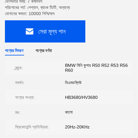
ডেলিভারি সময়: 7 কর্মদিবস
পরিশোধের শর্ত: পেপ্যাল, ব্যাংক টি/টি, অন্যান্য
যোগানের ক্ষমতা: 10000 পিসি/মাস
সেরা মূল্য পান
পণ্যের বিবরণ
পণ্যের বর্ণনা
BMW মিনি কুপার R50 R52 R53 R56
ব্র্যান্ড:
R60
সমর্থন:
বিএমডব্লিউ
পণ্যের সংখ্যা:
HB3680/HV3680
রঙ:
কালো
ফ্রিকোয়েন্সি প্রতিক্রিয়া:
20Hz-20KHz