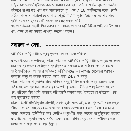
গাড়ির ড্যাশবোর্ডে সুবিধাজনকভাবে স্থাপন করা হয়। এটি 1 সেটের ন্যূনতম অর্ডার
পরিমাণে পাওয়া যায় এবং দাম আলোচনাযোগ্য।এটা 7-15 কার্যদিবসের মধ্যে একটি
কার্টনে আপনাকে পাঠানো যেতে পারে পেমেন্ট T / T দ্বারা তৈরি করা হয় পরেআমরা
প্রতি মাসে ১০ হাজার সেট পর্যন্ত সরবরাহ করতে পারি।
এই আশ্চর্যজনক পণ্যটি মিস করবেন না! এখনই আপনার মাল্টিমিডিয়া গাড়ি স্টেরিও পান
এবং এটির দেওয়া সমস্ত বৈশিষ্ট্য উপভোগ করুন।
সহায়তা ও সেবা:
মাল্টিমিডিয়া গাড়ি স্টেরিও প্রযুক্তিগত সহায়তা এবং পরিষেবা
এক্সওয়াইজেড কোম্পানিতে, আমরা আমাদের মাল্টিমিডিয়া গাড়ি স্টেরিও পণ্যগুলির জন্য
আমাদের গ্রাহকদের সর্বোত্তম প্রযুক্তিগত সহায়তা এবং পরিষেবা প্রদান করতে
প্রতিশ্রুতিবদ্ধ।আমাদের অভিজ্ঞ টেকনিশিয়ানদের দল আপনার যেকোনো প্রশ্ন বা
সমস্যার জন্য আপনাকে সহায়তা করার জন্য 24/7 উপলব্ধ.
আমরা আমাদের পণ্যগুলির সাথে আপনার সন্তুষ্টি নিশ্চিত করার জন্য সময়মত এবং
সঠিক সহায়তা প্রদানের গুরুত্ব বুঝতে পারি। আমরা বিভিন্ন প্রযুক্তিগত সহায়তা
এবং পরিষেবা বিকল্পগুলি সরবরাহ করি,ত্রুটি সমাধান সহ, ইনস্টলেশন গাইডেন্স, এবং
পণ্য ব্যবহারের সহায়তা।
আমরা রিমোট টেকনিক্যাল সাপোর্ট, সফটওয়্যার আপডেট, এবং প্রোডাক্ট রিকল তথ্যও
দিচ্ছি।দয়া করে সাহায্যের জন্য আমাদের সাথে যোগাযোগ করতে দ্বিধা করবেন না.
আমরা আমাদের মাল্টিমিডিয়া কার স্টেরিও পণ্যগুলির জন্য উচ্চতর প্রযুক্তিগত সহায়তা
এবং পরিষেবা প্রদান করতে গর্বিত, এবং আমরা আপনার ক্রয় থেকে সর্বাধিক পেতে
আপনাকে সাহায্য করার জন্য উন্মুখ।