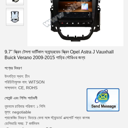
9.7" স্ক্রিন টেসলা ভার্টিকাল অ্যান্ড্রয়েড স্ক্রিন Opel Astra J Vauxhall
Buick Verano 2009-2015 গাড়ির স্টেরিওর জন্য
পণ্যের বিবরণ
উৎপত্তি স্থল: চীন
পরিচিতিমুলক নাম: WITSON
সাক্ষ্যদান: CE, ROHS
পেমেন্ট এবং শিপিং শর্তাবলী
ন্যূনতম চাহিদার পরিমাণ: ১ পিসি
মূল্য: negotiable
প্যাকেজিং বিবরণ: ভিতরে ফেনা সঙ্গে স্ট্যান্ডার্ড এক্সপোর্ট শক্ত কাগজ
ডেলিভারি সময়: 7 কর্মদিবস