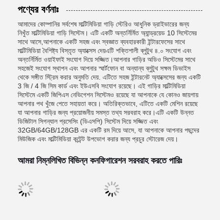
পণ্যের বর্ণনাঃ
আমাদের কোম্পানির সর্বশেষ মাল্টিমিডিয়া গাড়ি স্টেরিও আধুনিক ড্রাইভারের জন্য
নিখুঁত মাল্টিমিডিয়া গাড়ি সিস্টেম। এটি একটি অন্তর্নির্মিত অ্যান্ড্রয়েড 10 সিস্টেমের
সাথে আসে,আপনাকে একটি সহজ এবং স্বজ্ঞাত ব্যবহারকারী ইন্টারফেসের সাথে
মাল্টিমিডিয়া বৈশিষ্ট্য বিস্তৃত অ্যাক্সেস দেয়এটি শক্তিশালী ব্লুটুথ ৪.০ সংযোগ এবং
অন্তর্নির্মিত ওয়াইফাই সংযোগ দিয়ে সজ্জিত।আপনার গাড়ির অডিও সিস্টেমের সাথে
সহজেই সংযোগ স্থাপন এবং আপনার স্মার্টফোন বা অন্যান্য ব্লুটুথ সক্ষম ডিভাইস
থেকে সঙ্গীত স্ট্রিম করার অনুমতি দেয়. এটিতে সহজ ইন্টারনেট অ্যাক্সেসের জন্য একটি
3 জি / 4 জি সিম কার্ড এবং ইউএসবি সংযোগ রয়েছে। এই গাড়ির মাল্টিমিডিয়া
সিস্টেমে একটি জিপিএস নেভিগেশন সিস্টেমও রয়েছে যা আপনাকে যে কোনও জায়গায়
আপনার পথ খুঁজে পেতে সহায়তা করে। অতিরিক্তভাবে, এটিতে একটি মেশিন রয়েছে
যা আপনার গাড়ির জন্য প্রয়োজনীয় সমস্ত তথ্য সরবরাহ করে।এটি একটি উন্নত
ডিজিটাল সিগন্যাল প্রসেসিং (ডিএসপি) সিস্টেম দিয়ে সজ্জিত এবং
32GB/64GB/128GB এর একটি রম দিয়ে আসে, যা আপনাকে আপনার পছন্দের
মিউজিক এবং মাল্টিমিডিয়া কন্টেন্ট উপভোগ করার জন্য প্রচুর স্টোরেজ দেয়।
আমরা নিম্নলিখিত বিভিন্ন কনফিগারেশন সরবরাহ করতে পারিঃ