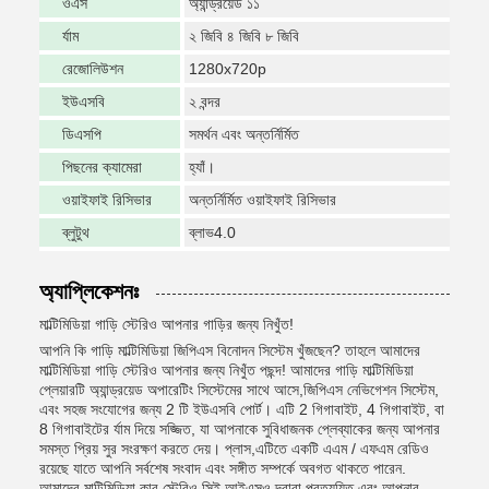
ওএস
অ্যান্ড্রয়েড ১১
র্যাম
২ জিবি ৪ জিবি ৮ জিবি
রেজোলিউশন
1280x720p
ইউএসবি
২ বন্দর
ডিএসপি
সমর্থন এবং অন্তর্নির্মিত
পিছনের ক্যামেরা
হ্যাঁ।
ওয়াইফাই রিসিভার
অন্তর্নির্মিত ওয়াইফাই রিসিভার
ব্লুটুথ
ব্লাভ4.0
অ্যাপ্লিকেশনঃ
মাল্টিমিডিয়া গাড়ি স্টেরিও আপনার গাড়ির জন্য নিখুঁত!
আপনি কি গাড়ি মাল্টিমিডিয়া জিপিএস বিনোদন সিস্টেম খুঁজছেন? তাহলে আমাদের
মাল্টিমিডিয়া গাড়ি স্টেরিও আপনার জন্য নিখুঁত পছন্দ! আমাদের গাড়ি মাল্টিমিডিয়া
প্লেয়ারটি অ্যান্ড্রয়েড অপারেটিং সিস্টেমের সাথে আসে,জিপিএস নেভিগেশন সিস্টেম,
এবং সহজ সংযোগের জন্য 2 টি ইউএসবি পোর্ট। এটি 2 গিগাবাইট, 4 গিগাবাইট, বা
8 গিগাবাইটের র্যাম দিয়ে সজ্জিত, যা আপনাকে সুবিধাজনক প্লেব্যাকের জন্য আপনার
সমস্ত প্রিয় সুর সংরক্ষণ করতে দেয়। প্লাস,এটিতে একটি এএম / এফএম রেডিও
রয়েছে যাতে আপনি সর্বশেষ সংবাদ এবং সঙ্গীত সম্পর্কে অবগত থাকতে পারেন.
আমাদের মাল্টিমিডিয়া কার স্টেরিও সিই আইএসও দ্বারা প্রত্যয়িত এবং আপনার