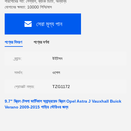
পরিশোধের শর্ত: পেপ্যাল, ব্যাংক টি/টি, অন্যান্য
যোগানের ক্ষমতা: 10000 পিসি/মাস
সেরা মূল্য পান
পণ্যের বিবরণ
পণ্যের বর্ণনা
ব্র্যান্ড:
উইটসন
সমর্থন:
ওপেল
প্রোডাক্ট নম্বর:
TZG1172
9.7" স্ক্রিন টেসলা ভার্টিকাল অ্যান্ড্রয়েড স্ক্রিন Opel Astra J Vauxhall Buick
Verano 2009-2015 গাড়ির স্টেরিওর জন্য