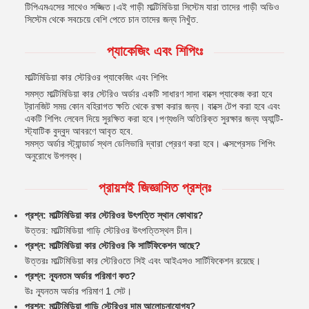
টিপিএমএসের সাথেও সজ্জিত।এই গাড়ী মাল্টিমিডিয়া সিস্টেম যারা তাদের গাড়ী অডিও
সিস্টেম থেকে সবচেয়ে বেশি পেতে চান তাদের জন্য নিখুঁত.
প্যাকেজিং এবং শিপিংঃ
মাল্টিমিডিয়া কার স্টেরিওর প্যাকেজিং এবং শিপিং
সমস্ত মাল্টিমিডিয়া কার স্টেরিও অর্ডার একটি সাধারণ সাদা বাক্সে প্যাকেজ করা হবে
ট্রানজিট সময় কোন বহিরাগত ক্ষতি থেকে রক্ষা করার জন্য। বাক্সে টেপ করা হবে এবং
একটি শিপিং লেবেল দিয়ে সুরক্ষিত করা হবে।পণ্যগুলি অতিরিক্ত সুরক্ষার জন্য অ্যান্টি-
স্ট্যাটিক বুদ্বুদ আবরণে আবৃত হবে.
সমস্ত অর্ডার স্ট্যান্ডার্ড স্থল ডেলিভারি দ্বারা প্রেরণ করা হবে। এক্সপ্রেসড শিপিং
অনুরোধে উপলব্ধ।
প্রায়শই জিজ্ঞাসিত প্রশ্নঃ
প্রশ্ন: মাল্টিমিডিয়া কার স্টেরিওর উৎপত্তি স্থান কোথায়?
উত্তর: মাল্টিমিডিয়া গাড়ি স্টেরিওর উৎপত্তিস্থল চীন।
প্রশ্ন: মাল্টিমিডিয়া কার স্টেরিওর কি সার্টিফিকেশন আছে?
উত্তরঃ মাল্টিমিডিয়া কার স্টেরিওতে সিই এবং আইএসও সার্টিফিকেশন রয়েছে।
প্রশ্ন: ন্যূনতম অর্ডার পরিমাণ কত?
উঃ ন্যূনতম অর্ডার পরিমাণ 1 সেট।
প্রশ্ন: মাল্টিমিডিয়া গাড়ি স্টেরিওর দাম আলোচনাযোগ্য?