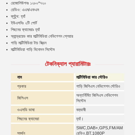
রেজোলিউশনঃ ১২৮০*৭২০
রেডিও: এএম/এফএম
ব্লুটুথ: হ্যাঁ
ইউএসবিঃ ২টি পোর্ট
পিছনের ক্যামেরাঃ হ্যাঁ
অ্যান্ড্রয়েড কার মাল্টিমিডিয়া নেভিগেশন প্লেয়ার
গাড়ি মাল্টিমিডিয়া টাচ স্ক্রিন
মাল্টিমিডিয়া গাড়ি বিনোদন সিস্টেম
টেকনিক্যাল প্যারামিটারঃ
নাম
মাল্টিমিডিয়া কার স্টেরিও
প্রকার
গাড়ি জিপিএস নেভিগেশন স্টেরিও
অন্তর্নির্মিত জিপিএস নেভিগেশন
জিপিএস
সিস্টেম
ওএসডি ভাষা
বহুভাষী
পিছনের ক্যামেরা
হ্যাঁ।
SWC,DAB+,GPS,FM/AM
সমর্থন
রেডিও,BT,1080P