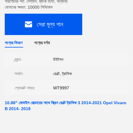
পরিশোধের শর্ত: পেপ্যাল, ব্যাংক টি/টি, অন্যান্য
যোগানের ক্ষমতা: 10000 পিসি/মাস
সেরা মূল্য পান
পণ্যের বিবরণ
পণ্যের বর্ণনা
ব্র্যান্ড:
উইটসন
সমর্থন:
রেনল্ট, ট্রাফিক
প্রোডাক্ট নম্বর:
WT9997
10.88" মোবাইল হোল্ডারের সাথে স্ক্রিন রেনল্ট ট্রাফিক 3 2014-2021 Opel Vivaro
B 2014- 2018