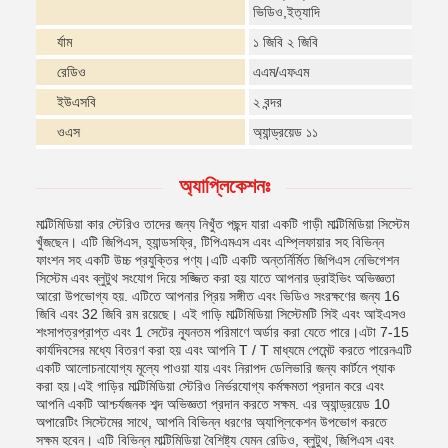
ভিডিও,ইত্যাদি
র্যাম
১ জিবি ২ জিবি
রেডিও
এএম/এফএম
ইউএসবি
২ বন্দর
ওএস
অ্যান্ড্রয়েড ১১
অ্যাপ্লিকেশনঃ
মাল্টিমিডিয়া কার স্টেরিও তাদের জন্য নিখুঁত পছন্দ যারা একটি গাড়ী মাল্টিমিডিয়া সিস্টেম
খুঁজছেন। এটি জিপিএস, হ্যান্ডসফ্রি, টিপিএমএস এবং এম্প্লিফায়ার সহ বিভিন্ন
ফাংশন সহ একটি উচ্চ প্রযুক্তির পণ্য।এটি একটি অন্তর্নির্মিত জিপিএস নেভিগেশন
সিস্টেম এবং ব্লুটুথ সংযোগ দিয়ে সজ্জিত করা হয় যাতে আপনার ড্রাইভিং অভিজ্ঞতা
আরো উপভোগ্য হয়. এটিতে আপনার প্রিয় সঙ্গীত এবং ভিডিও সংরক্ষণের জন্য 16
জিবি এবং 32 জিবি রম রয়েছে। এই গাড়ি মাল্টিমিডিয়া সিস্টেমটি সিই এবং আইএসও
শংসাপত্রপ্রাপ্ত এবং 1 সেটের ন্যূনতম পরিমাণে অর্ডার করা যেতে পারে।এটা 7-15
কার্যদিবসের মধ্যে বিতরণ করা হয় এবং আপনি T / T মাধ্যমে পেমেন্ট করতে পারেনএটি
একটি আলোচনাযোগ্য মূল্যে পাওয়া যায় এবং নিরাপদ ডেলিভারি জন্য কার্টনে প্যাক
করা হয়।এই গাড়ির মাল্টিমিডিয়া স্টেরিও নির্ভরযোগ্য কর্মক্ষমতা প্রদান করে এবং
আপনি একটি আশ্চর্যজনক শব্দ অভিজ্ঞতা প্রদান করতে সক্ষম. এর অ্যান্ড্রয়েড 10
অপারেটিং সিস্টেমের সাথে, আপনি বিভিন্ন ধরণের অ্যাপ্লিকেশন উপভোগ করতে
সক্ষম হবেন। এটি বিভিন্ন মাল্টিমিডিয়া বৈশিষ্ট্য যেমন রেডিও, ব্লুটুথ, জিপিএস এবং