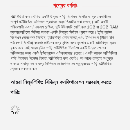
পণ্যের বর্ণনাঃ
মাল্টিমিডিয়া কার স্টেরিও একটি উন্নত গাড়ি বিনোদন সিস্টেম যা ব্যবহারকারীদের
সম্পূর্ণ মাল্টিমিডিয়া অভিজ্ঞতা প্রদানের জন্য ডিজাইন করা হয়েছে। এটি একটি
শক্তিশালী এএম / এফএম রেডিও, দুটি ইউএসবি পোর্ট,এবং 1GB বা 2GB RAM,
ব্যবহারকারীদের মিডিয়া অপশন একটি বিস্তৃত নির্বাচন প্রদান করে। ইন্টিগ্রেটেড
জিপিএস নেভিগেশন সিস্টেম, হ্যান্ডসফ্রি ফোন ক্ষমতা,এবং টিপিএমএস (টায়ার চাপ
পর্যবেক্ষণ সিস্টেম) ব্যবহারকারীদের জন্য সুবিধা এবং সুরক্ষার একটি অতিরিক্ত স্তর
যুক্ত করে. এই অত্যাধুনিক গাড়ি মাল্টিমিডিয়া সিস্টেমে একটি উন্নত শোনার
অভিজ্ঞতার জন্য একটি ইন্টিগ্রেটেড এম্প্লিফায়ার রয়েছে। একটি ব্যাপক মাল্টিমিডিয়া
গাড়ি বিনোদন সিস্টেম হিসাবে,মাল্টিমিডিয়া কার স্টেরিও আপনাকে রাস্তায় সংযুক্ত
থাকতে সাহায্য করার জন্য জিপিএস নেভিগেশন সহ অ্যান্ড্রয়েড গাড়ি মাল্টিমিডিয়া
প্লেয়ার সরবরাহ করে.
আমরা নিম্নলিখিত বিভিন্ন কনফিগারেশন সরবরাহ করতে
পারিঃ