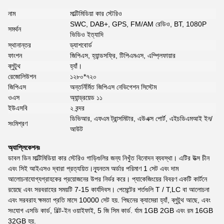
নাম
মাল্টিমিডিয়া কার স্টেরিও
SWC, DAB+, GPS, FM/AM রেডিও, BT, 1080P
সমর্থন
ভিডিও ইত্যাদি
স্থানান্তর
ড্যাশবোর্ড
ফাংশন
জিপিএস, হ্যান্ডসফ্রি, টিপিএমএস, এম্প্লিফায়ার
ব্লুটুথ
হ্যাঁ।
রেজোলিউশন
১২৮০*৭২০
জিপিএস
অন্তর্নির্মিত জিপিএস নেভিগেশন সিস্টেম
ওএস
অ্যান্ড্রয়েড ১১
ইউএসবি
২ বন্দর
ডিভিআর, এফএম ট্রান্সমিটার, এউএক্স পোর্ট, এইচডিএমআই ইন/
সংমিশ্রণ
আউট
অ্যাপ্লিকেশনঃ
ডাবল ডিন মাল্টিমিডিয়া কার স্টেরিও গাড়িগুলির জন্য নিখুঁত বিনোদন ব্যবস্থা। এটির উত্স চীন
এবং সিই আইএসও দ্বারা প্রত্যয়িত।ন্যূনতম অর্ডার পরিমাণ 1 সেট এবং দাম
আলোচনাযোগ্যগ্রাহকের প্রয়োজনের উপর নির্ভর করে। প্যাকেজিংয়ের বিবরণ একটি কার্টনে
রয়েছে এবং সরবরাহের সময়টি 7-15 কার্যদিবস। পেমেন্টের শর্তগুলি T / T,LC বা আলোচনা
এবং সরবরাহ ক্ষমতা প্রতি মাসে 10000 সেট হয়. পিছনের ক্যামেরা হ্যাঁ, ব্লুটুথ আছে, এবং
সংযোগ এসডি কার্ড, বিল্ট-ইন ওয়াইফাই, 5 জি সিম কার্ড. র্যাম 1GB 2GB এবং রম 16GB
32GB হয়.