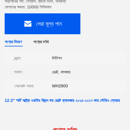
পরিশোধের শর্ত: পেপ্যাল, ব্যাংক টি/টি, অন্যান্য
যোগানের ক্ষমতা: 10000 পিসি/মাস
সেরা মূল্য পান
পণ্যের বিবরণ
পণ্যের বর্ণনা
ব্র্যান্ড:
উইটসন
সমর্থন:
রেনল্ট, কাদজার
প্রোডাক্ট নম্বর:
WH2800
12.3" স্মার্ট আল্ট্রা ওয়াইড স্ক্রিন ফর রেনল্ট ক্যাডজার ২০১৫-২০১৭ কার স্টেরিও প্লেয়ার
পণ্যের বর্ণনাঃ