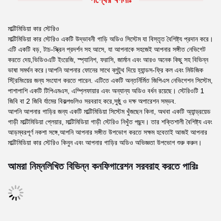
মাল্টিমিডিয়া কার স্টেরিও
মাল্টিমিডিয়া কার স্টেরিও একটি উদ্ভাবনী গাড়ি অডিও সিস্টেম যা বিস্তৃত বৈশিষ্ট্য প্রদান করে।
এটি একটি বড়, টাচ-স্ক্রিন প্রদর্শন সহ আসে, যা আপনাকে সহজেই আপনার সঙ্গীত নেভিগেট
করতে দেয়,ভিডিওএটি ইংরেজি, স্প্যানিশ, ফরাসি, জার্মান এবং আরও অনেক কিছু সহ বিভিন্ন
ভাষা সমর্থন করে।আপনি আপনার ফোনের সাথে ব্লুটুথ দিয়ে হ্যান্ডস-ফ্রি কল এবং মিউজিক
স্ট্রিমিংয়ের জন্য সংযোগ করতে পারেন. এটিতে একটি অন্তর্নির্মিত জিপিএস নেভিগেশন সিস্টেম,
পাশাপাশি একটি টিপিএমএস, এম্প্লিফায়ার এবং অন্যান্য অডিও বর্ধন রয়েছে। স্টেরিওটি 1
জিবি বা 2 জিবি র্যামের বিকল্পগুলিও সরবরাহ করে,সুষ্ঠু ও দক্ষ অপারেশন সম্ভব.
আপনি আপনার গাড়ির জন্য একটি মাল্টিমিডিয়া সিস্টেম খুঁজছেন কিনা, অথবা একটি অ্যান্ড্রয়েড
গাড়ী মাল্টিমিডিয়া প্লেয়ার, মাল্টিমিডিয়া গাড়ী স্টেরিও নিখুঁত পছন্দ। তার শক্তিশালী বৈশিষ্ট্য এবং
আড়ম্বরপূর্ণ নকশা সঙ্গে,আপনি আপনার সঙ্গীত উপভোগ করতে সক্ষম হবেতাই আজই আপনার
মাল্টিমিডিয়া কার স্টেরিও কিনুন এবং আপনার গাড়ির অডিও অভিজ্ঞতা উপভোগ শুরু করুন।
আমরা নিম্নলিখিত বিভিন্ন কনফিগারেশন সরবরাহ করতে পারিঃ