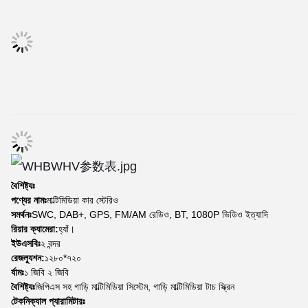
বৈশিষ্ট্যঃ
পণ্যের নামঃ
মাল্টিমিডিয়া কার স্টেরিও
সমর্থনঃ
SWC, DAB+, GPS, FM/AM রেডিও, BT, 1080P ভিডিও ইত্যাদি
রিয়ার ক্যামেরা:
হ্যাঁ।
ইউএসবিঃ
২ বন্দর
রেজল্যুশন:
১২৮০*৭২০
র্যামঃ
১ জিবি ২ জিবি
বৈশিষ্ট্যঃ
জিপিএস সহ গাড়ি মাল্টিমিডিয়া সিস্টেম, গাড়ি মাল্টিমিডিয়া টাচ স্ক্রিন
টেকনিক্যাল প্যারামিটারঃ