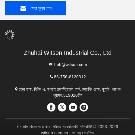
সেরা মূল্য পান
Zhuhai Witson Industrial Co., Ltd
bob@witson.com
86-756-8120312
চতুর্থ তলা, বিল্ডিং এ, ডংহাই ইন্ডাস্ট্রিয়াল পার্ক, চ্যাংপিং রোড, ঝুহাই, গুয়াংডং
প্রদেশ,519020চীন
চীন ভাল মানের অডি কার স্টেরিও সরবরাহকারী.কপিরাইট © 2023-2026
witson.com.cn . সব সত্ত্বসংরক্ষিত