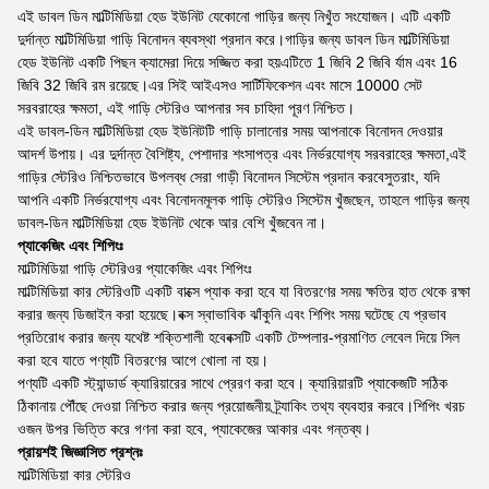
এই ডাবল ডিন মাল্টিমিডিয়া হেড ইউনিট যেকোনো গাড়ির জন্য নিখুঁত সংযোজন। এটি একটি
দুর্দান্ত মাল্টিমিডিয়া গাড়ি বিনোদন ব্যবস্থা প্রদান করে।গাড়ির জন্য ডাবল ডিন মাল্টিমিডিয়া
হেড ইউনিট একটি পিছন ক্যামেরা দিয়ে সজ্জিত করা হয়এটিতে 1 জিবি 2 জিবি র্যাম এবং 16
জিবি 32 জিবি রম রয়েছে।এর সিই আইএসও সার্টিফিকেশন এবং মাসে 10000 সেট
সরবরাহের ক্ষমতা, এই গাড়ি স্টেরিও আপনার সব চাহিদা পূরণ নিশ্চিত।
এই ডাবল-ডিন মাল্টিমিডিয়া হেড ইউনিটটি গাড়ি চালানোর সময় আপনাকে বিনোদন দেওয়ার
আদর্শ উপায়। এর দুর্দান্ত বৈশিষ্ট্য, পেশাদার শংসাপত্র এবং নির্ভরযোগ্য সরবরাহের ক্ষমতা,এই
গাড়ির স্টেরিও নিশ্চিতভাবে উপলব্ধ সেরা গাড়ী বিনোদন সিস্টেম প্রদান করবেসুতরাং, যদি
আপনি একটি নির্ভরযোগ্য এবং বিনোদনমূলক গাড়ি স্টেরিও সিস্টেম খুঁজছেন, তাহলে গাড়ির জন্য
ডাবল-ডিন মাল্টিমিডিয়া হেড ইউনিট থেকে আর বেশি খুঁজবেন না।
প্যাকেজিং এবং শিপিংঃ
মাল্টিমিডিয়া গাড়ি স্টেরিওর প্যাকেজিং এবং শিপিংঃ
মাল্টিমিডিয়া কার স্টেরিওটি একটি বাক্সে প্যাক করা হবে যা বিতরণের সময় ক্ষতির হাত থেকে রক্ষা
করার জন্য ডিজাইন করা হয়েছে।বক্স স্বাভাবিক ঝাঁকুনি এবং শিপিং সময় ঘটেছে যে প্রভাব
প্রতিরোধ করার জন্য যথেষ্ট শক্তিশালী হবেবক্সটি একটি টেম্পলার-প্রমাণিত লেবেল দিয়ে সিল
করা হবে যাতে পণ্যটি বিতরণের আগে খোলা না হয়।
পণ্যটি একটি স্ট্যান্ডার্ড ক্যারিয়ারের সাথে প্রেরণ করা হবে। ক্যারিয়ারটি প্যাকেজটি সঠিক
ঠিকানায় পৌঁছে দেওয়া নিশ্চিত করার জন্য প্রয়োজনীয় ট্র্যাকিং তথ্য ব্যবহার করবে।শিপিং খরচ
ওজন উপর ভিত্তি করে গণনা করা হবে, প্যাকেজের আকার এবং গন্তব্য।
প্রায়শই জিজ্ঞাসিত প্রশ্নঃ
মাল্টিমিডিয়া কার স্টেরিও