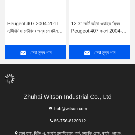
Peugeot 407 2004-2011
12.3" স্মার্ট আল্ট্রা ওয়াইড স্ক্রিন
মাল্টিমিডিয়া স্টেরিওর জন্য মোবাইল
Peugeot 407 কালো 2004-
হোল্ডার সহ 10.88" স্ক্রীন
2011 গাড়ি স্টেরিও প্লেয়ারের জন্য
সেরা মূল্য পান
সেরা মূল্য পান
Zhuhai Witson Industrial Co., Ltd
bob@witson.com
86-756-8120312
চতুর্থ তলা, বিল্ডিং এ, ডংহাই ইন্ডাস্ট্রিয়াল পার্ক, চ্যাংপিং রোড, ঝুহাই, গুয়াংডং