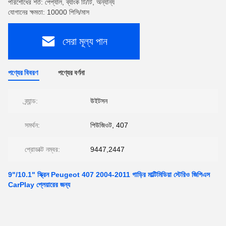
পরিশোধের শর্ত: পেপ্যাল, ব্যাংক টি/টি, অন্যান্য
যোগানের ক্ষমতা: 10000 পিসি/মাস
সেরা মূল্য পান
পণ্যের বিবরণ
পণ্যের বর্ণনা
ব্র্যান্ড:
উইটসন
সমর্থন:
পিউজিওট, 407
প্রোডাক্ট নম্বর:
9447,2447
9"/10.1" স্ক্রিন Peugeot 407 2004-2011 গাড়ির মাল্টিমিডিয়া স্টেরিও জিপিএস
CarPlay প্লেয়ারের জন্য