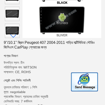
9"/10.1" স্ক্রিন Peugeot 407 2004-2011 গাড়ির মাল্টিমিডিয়া স্টেরিও
জিপিএস CarPlay প্লেয়ারের জন্য
পণ্যের বিবরণ
উৎপত্তি স্থল: চীন
পরিচিতিমুলক নাম: WITSON
সাক্ষ্যদান: CE, ROHS
পেমেন্ট এবং শিপিং শর্তাবলী
ন্যূনতম চাহিদার পরিমাণ: ১ পিসি
মূল্য: negotiable
প্যাকেজিং বিবরণ: গ্রাহকের চাহিদা অনুযায়ী
ডেলিভারি সময়: 7 কর্মদিবস