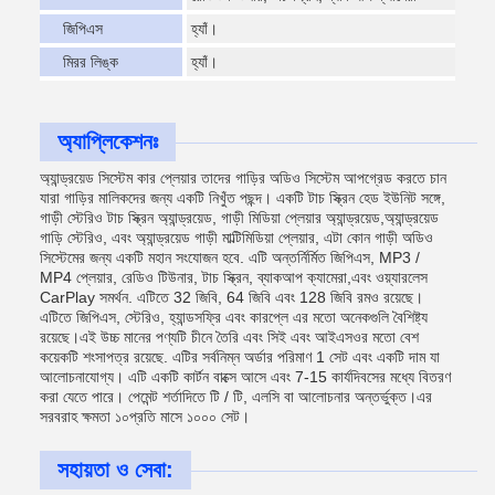
জিপিএস
হ্যাঁ।
মিরর লিঙ্ক
হ্যাঁ।
অ্যাপ্লিকেশনঃ
অ্যান্ড্রয়েড সিস্টেম কার প্লেয়ার তাদের গাড়ির অডিও সিস্টেম আপগ্রেড করতে চান
যারা গাড়ির মালিকদের জন্য একটি নিখুঁত পছন্দ। একটি টাচ স্ক্রিন হেড ইউনিট সঙ্গে,
গাড়ী স্টেরিও টাচ স্ক্রিন অ্যান্ড্রয়েড, গাড়ী মিডিয়া প্লেয়ার অ্যান্ড্রয়েড,অ্যান্ড্রয়েড
গাড়ি স্টেরিও, এবং অ্যান্ড্রয়েড গাড়ী মাল্টিমিডিয়া প্লেয়ার, এটা কোন গাড়ী অডিও
সিস্টেমের জন্য একটি মহান সংযোজন হবে. এটি অন্তর্নির্মিত জিপিএস, MP3 /
MP4 প্লেয়ার, রেডিও টিউনার, টাচ স্ক্রিন, ব্যাকআপ ক্যামেরা,এবং ওয়্যারলেস
CarPlay সমর্থন. এটিতে 32 জিবি, 64 জিবি এবং 128 জিবি রমও রয়েছে।
এটিতে জিপিএস, স্টেরিও, হ্যান্ডসফ্রি এবং কারপ্লে এর মতো অনেকগুলি বৈশিষ্ট্য
রয়েছে।এই উচ্চ মানের পণ্যটি চীনে তৈরি এবং সিই এবং আইএসওর মতো বেশ
কয়েকটি শংসাপত্র রয়েছে. এটির সর্বনিম্ন অর্ডার পরিমাণ 1 সেট এবং একটি দাম যা
আলোচনাযোগ্য। এটি একটি কার্টন বাক্সে আসে এবং 7-15 কার্যদিবসের মধ্যে বিতরণ
করা যেতে পারে। পেমেন্ট শর্তাদিতে টি / টি, এলসি বা আলোচনার অন্তর্ভুক্ত।এর
সরবরাহ ক্ষমতা ১০প্রতি মাসে ১০০০ সেট।
সহায়তা ও সেবা: