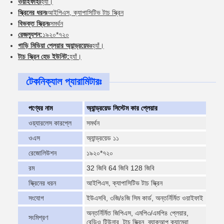
ওয়াইফাইঃ
হ্যাঁ।
স্ক্রিনের ধরনঃ
আইপিএস, ক্যাপাসিটিভ টাচ স্ক্রিন
বিভক্ত স্ক্রিনঃ
সমর্থন
রেজল্যুশন:
১৯২০*৭২০
গাড়ি মিডিয়া প্লেয়ার অ্যান্ড্রয়েডঃ
হ্যাঁ।
টাচ স্ক্রিন হেড ইউনিট:
হ্যাঁ।
টেকনিক্যাল প্যারামিটারঃ
পণ্যের নাম
অ্যান্ড্রয়েড সিস্টেম কার প্লেয়ার
ওয়্যারলেস কারপ্লে
সমর্থন
ওএস
অ্যান্ড্রয়েড ১১
রেজোলিউশন
১৯২০*৭২০
রম
32 জিবি 64 জিবি 128 জিবি
স্ক্রিনের ধরন
আইপিএস, ক্যাপাসিটিভ টাচ স্ক্রিন
সংযোগ
ইউএসবি, ৩জি/৪জি সিম কার্ড, অন্তর্নির্মিত ওয়াইফাই
অন্তর্নির্মিত জিপিএস, এমপি৩/এমপি৪ প্লেয়ার,
সংমিশ্রণ
রেডিও টিউনার, টাচ স্ক্রিন, ব্যাকআপ ক্যামেরা