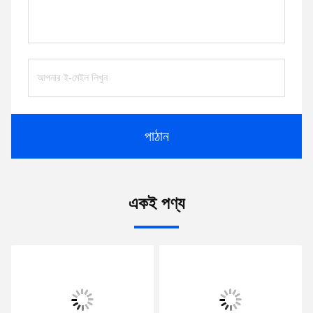
পাঠান
একই পণ্য