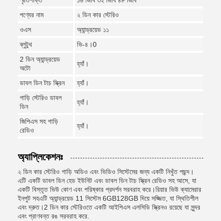
স্মৃতিশক্তি
১৬ জিবি ৩২ জিবি ৪৮ জিবি
পণ্যের নাম
২ ডিন কার স্টেরিও
ওএস
অ্যান্ড্রয়েড ১১
ব্লুটুথ
ভি-৪।0
2 ডিন অ্যান্ড্রয়েড
হ্যাঁ।
অটো
ডাবল ডিন টাচ স্ক্রিন
হ্যাঁ।
গাড়ি স্টেরিও ডাবল
হ্যাঁ।
ডিন
জিপিএস সহ গাড়ি
হ্যাঁ।
রেডিও
অ্যাপ্লিকেশনঃ
২ ডিন কার স্টেরিও গাড়ি অডিও এবং ভিডিও সিস্টেমের জন্য একটি নিখুঁত পছন্দ।
এটি একটি ডাবল ডিন হেড ইউনিট এবং ডাবল ডিন টাচ স্ক্রিন রেডিও সহ আসে, যা
একটি বিস্তৃত ভিউ কোণ এবং পরিষ্কার প্রদর্শন সরবরাহ করে।রিয়ার ভিউ ক্যামেরার
ইনপুট সহএটি অ্যান্ড্রয়েড 11 সিস্টেম 6GB128GB দিয়ে সজ্জিত, যা স্থিতিশীল
এবং দ্রুত।2 ডিন কার স্টেরিওতে একটি আইপিএস এলসিডি স্ক্রিনও রয়েছে যা সুন্দর
এবং প্রাণবন্ত রঙ সরবরাহ করে.