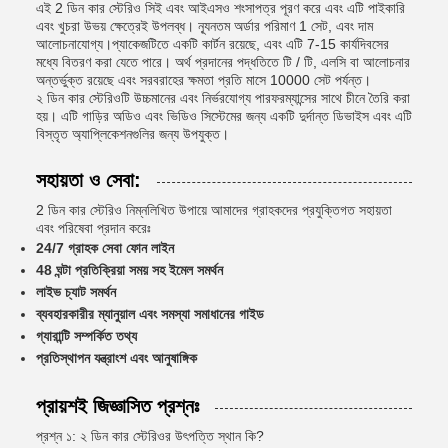
এই 2 ডিন কার স্টেরিও সিই এবং আইএসও শংসাপত্র পূরণ করে এবং এটি পাইকারি
এবং খুচরা উভয় ক্ষেত্রেই উপলব্ধ। ন্যূনতম অর্ডার পরিমাণ 1 সেট, এবং দাম
আলোচনাযোগ্য।প্যাকেজটিতে একটি কার্টন রয়েছে, এবং এটি 7-15 কার্যদিবসের
মধ্যে বিতরণ করা যেতে পারে। অর্থ প্রদানের পদ্ধতিতে টি / টি, এলসি বা আলোচনার
অন্তর্ভুক্ত রয়েছে এবং সরবরাহের ক্ষমতা প্রতি মাসে 10000 সেট পর্যন্ত।
২ ডিন কার স্টেরিওটি উচ্চমানের এবং নির্ভরযোগ্য পারফরম্যান্সের সাথে চীনে তৈরি করা
হয়। এটি গাড়ির অডিও এবং ভিডিও সিস্টেমের জন্য একটি দুর্দান্ত ডিভাইস এবং এটি
বিস্তৃত অ্যাপ্লিকেশনগুলির জন্য উপযুক্ত।
সহায়তা ও সেবা:
2 ডিন কার স্টেরিও নিম্নলিখিত উপায়ে আমাদের গ্রাহকদের প্রযুক্তিগত সহায়তা
এবং পরিষেবা প্রদান করেঃ
24/7 গ্রাহক সেবা ফোন লাইন
48 ঘন্টা প্রতিক্রিয়া সময় সহ ইমেল সমর্থন
লাইভ চ্যাট সমর্থন
ব্যবহারকারীর ম্যানুয়াল এবং সমস্যা সমাধানের গাইড
গ্যারান্টি সম্পর্কিত তথ্য
প্রতিস্থাপন যন্ত্রাংশ এবং আনুষাঙ্গিক
প্রায়শই জিজ্ঞাসিত প্রশ্নঃ
প্রশ্ন ১: ২ ডিন কার স্টেরিওর উৎপত্তি স্থান কি?