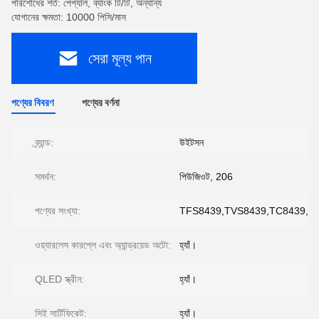
পরিশোধের শর্ত: পেপ্যাল, ব্যাংক টি/টি, অন্যান্য
যোগানের ক্ষমতা: 10000 পিসি/মাস
সেরা মূল্য পান
পণ্যের বিবরণ
পণ্যের বর্ণনা
ব্র্যান্ড:
উইটসন
সমর্থন:
পিউজিওট, 206
পণ্যের সংখ্যা:
TFS8439,TVS8439,TC8439,T
ওয়্যারলেস কারপ্লে এবং অ্যান্ড্রয়েড অটো:
হ্যাঁ।
QLED স্ক্রীন:
হ্যাঁ।
সিই সার্টিফিকেট:
হ্যাঁ।