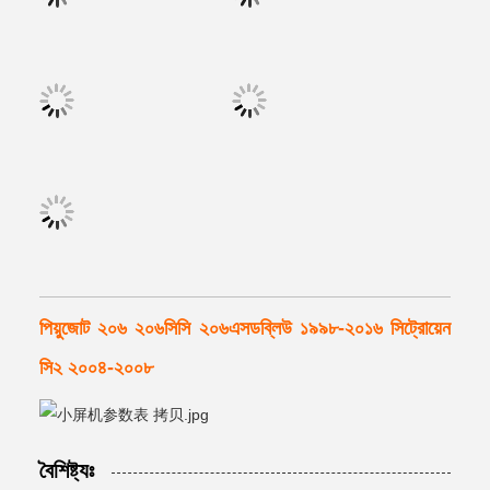
পিয়ুজোট ২০৬ ২০৬সিসি ২০৬এসডব্লিউ ১৯৯৮-২০১৬ সিট্রোয়েন
সি২ ২০০৪-২০০৮
বৈশিষ্ট্যঃ