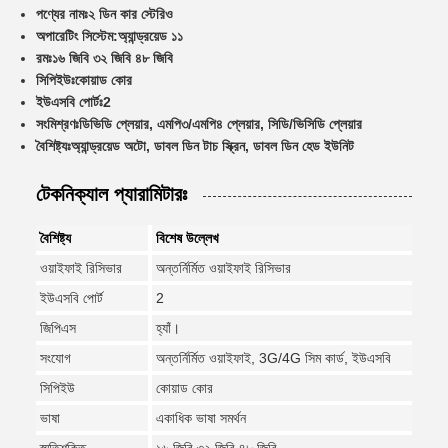
পণ্যের নামঃ
২ ডিন কার স্টেরিও
অপারেটিং সিস্টেম:
অ্যান্ড্রয়েড ১১
রমঃ
১৬ জিবি ৩২ জিবি ৪৮ জিবি
সিপিইউঃ
কোয়াড কোর
ইউএসবি পোর্টঃ
2
সংমিশ্রণঃ
ডিভিডি প্লেয়ার, এমপি৩/এমপি৪ প্লেয়ার, সিডি/ভিসিডি প্লেয়ার
বৈশিষ্ট্যঃ
অ্যান্ড্রয়েড অটো, ডাবল ডিন টাচ স্ক্রিন, ডাবল ডিন হেড ইউনিট
টেকনিক্যাল প্যারামিটারঃ
বৈশিষ্ট্য
বিশেষ উল্লেখ
ওয়াইফাই রিসিভার
অন্তর্নির্মিত ওয়াইফাই রিসিভার
ইউএসবি পোর্ট
2
জিপিএস
হ্যাঁ।
সংযোগ
অন্তর্নির্মিত ওয়াইফাই, 3G/4G সিম কার্ড, ইউএসবি
সিপিইউ
কোয়াড কোর
ভাষা
একাধিক ভাষা সমর্থন