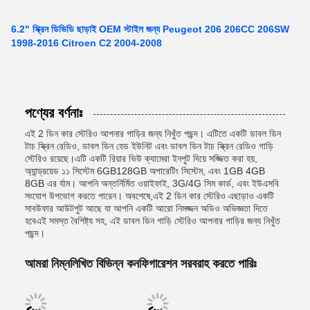
6.2" স্ক্রিন ডিভিডি ছাড়াই OEM স্টাইল জন্য Peugeot 206 206CC 206SW
1998-2016 Citroen C2 2004-2008
পণ্যের বর্ণনাঃ
এই 2 ডিন কার স্টেরিও আপনার গাড়ির জন্য নিখুঁত পছন্দ। এটিতে একটি ডাবল ডিন
টাচ স্ক্রিন রেডিও, ডাবল ডিন হেড ইউনিট এবং ডাবল ডিন টাচ স্ক্রিন রেডিও গাড়ি
স্টেরিও রয়েছে।এটি একটি রিয়ার ভিউ ক্যামেরা ইনপুট দিয়ে সজ্জিত করা হয়,
অ্যান্ড্রয়েড ১১ সিস্টেম 6GB128GB অপারেটিং সিস্টেম, এবং 1GB 4GB
8GB এর র্যাম। আপনি অন্তর্নির্মিত ওয়াইফাই, 3G/4G সিম কার্ড, এবং ইউএসবি
সংযোগ উপভোগ করতে পারেন। অবশেষে,এই 2 ডিন কার স্টেরিও এছাড়াও একটি
সাবউফার আউটপুট আছে যা আপনি একটি আরো নিমজ্জন অডিও অভিজ্ঞতা দিতে
হবেএই সমস্ত বৈশিষ্ট্য সহ, এই ডাবল ডিন গাড়ি স্টেরিও আপনার গাড়ির জন্য নিখুঁত
পছন্দ।
আমরা নিম্নলিখিত বিভিন্ন কনফিগারেশন সরবরাহ করতে পারিঃ