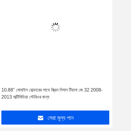
10.88" মোবাইল হোল্ডারের সাথে স্ক্রিন নিসান টিয়ানা জে 32 2008-
9.7' 
2013 মাল্টিমিডিয়া স্টেরিওর জন্য
কার মা
সেরা মূল্য পান