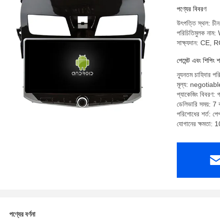
পণ্যের বিবরণ
উৎপত্তি স্থল: চীন
পরিচিতিমুলক না
সাক্ষ্যদান: CE,
পেমেন্ট এবং শিপিং শ
ন্যূনতম চাহিদার পর
মূল্য: negotiabl
প্যাকেজিং বিবরণ: গ
ডেলিভারি সময়: 7 ক
পরিশোধের শর্ত: পেপ্
যোগানের ক্ষমতা: 
পণ্যের বর্ণনা