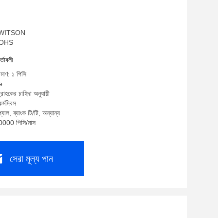
ম: WITSON
 ROHS
র্তাবলী
িমাণ: ১ পিসি
e
্রাহকের চাহিদা অনুযায়ী
র্মদিবস
যাল, ব্যাংক টি/টি, অন্যান্য
10000 পিসি/মাস
সেরা মূল্য পান