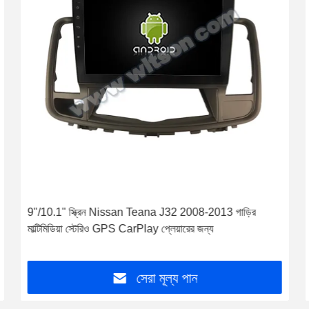
9"/10.1" স্ক্রিন Nissan Teana J32 2008-2013 গাড়ির
মাল্টিমিডিয়া স্টেরিও GPS CarPlay প্লেয়ারের জন্য
সেরা মূল্য পান