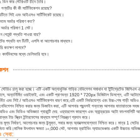
 ডিন কার স্টেরিওটি চীনে তৈরি।
 পণ্যটির কী কী সার্টিফিকেশন রয়েছে?
টিতে সিই এবং আইএসও সার্টিফিকেট রয়েছে।
যূনতম অর্ডার পরিমাণ কত?
ন অর্ডার পরিমাণ 1 সেট।
ন পেমেন্ট পদ্ধতি পাওয়া যায়?
ন্টের পদ্ধতি হল টি/টি, এলসি বা আলোচনার মাধ্যমে।
রি কতক্ষণ লাগবে?
 কার্যদিবসের মধ্যে ডেলিভারি হবে।
কেশন
র স্টেরিও চালু করা হচ্ছে। এটি একটি অত্যাধুনিক গাড়ির নেভিগেশন সমাধান যা ইন্টিগ্রেটেড জিপিএস এবং ব্
্ণ আসে, অন্তর্নির্মিত ওয়াইফাই, এবং একটি প্রাণবন্ত 1920 * 720px ডিজিটাল ডিসপ্লে, এটি অটোম
গর্বিত এবং সিই / আইএসও সার্টিফিকেশন ধারণ করে,এটি একটি নির্ভরযোগ্য এবং উচ্চ-শেষ গাড়ী অডিও অ
ত নেভিগেশন নিশ্চিত করার জন্য ডিজাইন করা, এটি আপনার পছন্দসই গন্তব্যে আপনার যাতায়াতকে স
অডিও এবং ভিডিও অভিজ্ঞতা গ্যারান্টি দেয়. ওয়্যারলেস কারপ্লে এবং অ্যান্ড্রয়েড অটো ফাংশনালিটি আ
ন্ধব টাচ স্ক্রিন ইন্টারফেসের মাধ্যমে সম্পূর্ণ নিয়ন্ত্রণ প্রদান করে।
় মূল্য নির্ধারণ, আলোচনার জন্য উন্মুক্ত, সবার জন্য অ্যাক্সেসযোগ্যতা নিশ্চিত করে। মাত্র 1 সেটের 
শ্চিত করি।মাসিক উৎপাদন ক্ষমতা ১০,000 সেট, আপনার ড্রাইভিং অ্যাডভেঞ্চার একটি উচ্চতর অভিজ্ঞতা
ও সেবা: