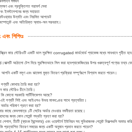
অনলাইন সমর্থন
লেষণ এবং প্রযুক্তিগত পরামর্শ সেবা
বং ইনস্টলেশনের জন্য সহায়তা
টওয়্যার উন্নতি এবং নিয়মিত আপডেট
 কম্পোনেন্ট এবং অতিরিক্ত অ্যাড-অন সরবরাহ।
ং এবং শিপিংঃ
্ক্রিন কার স্টেরিওটি একটি ভাল সুরক্ষিত corrugated কার্ডবোর্ড প্যাকেজ মধ্যে সাবধানে গৃহীত হবে
ক্সটি আঠালো টেপ দিয়ে সুরক্ষিতভাবে সিল করা হবেপ্যাকেজিংয়ের উপর গুরুত্বপূর্ণ পণ্যের তথ্য যেমন 
, আপনি একটি মসৃণ এবং ঝামেলা মুক্ত বিতরণ প্রক্রিয়া সম্পূর্ণরূপে বিশ্বাস করতে পারেন।
 পণ্যটি কোথায় তৈরি করা হয়?
ন কার স্টেরিও চীনে তৈরি।
র কি কোনো সরকারি সার্টিফিকেশন আছে?
ঁ, এই পণ্যটি সিই এবং আইএসও উভয় মানদণ্ডের সাথে প্রত্যয়িত।
অর্ডার পরিমাণ গ্রহণ করা হয়?
র কাছে কেবলমাত্র ১টি সেটের অর্ডার দেওয়ার নমনীয়তা রয়েছে।
নদেনের জন্য কোন পেমেন্ট পদ্ধতি গ্রহণ করা হয়?
পেপাল, টি/টি (ব্যাংক ট্রান্সফার) এবং ওয়েস্টার্ন ইউনিয়ন সহ সুবিধাজনক পেমেন্ট বিকল্পগুলি অফার কর
 প্রত্যাশিত বিতরণ সময়ের জন্য একটি অনুমান প্রদান করতে পারেন?