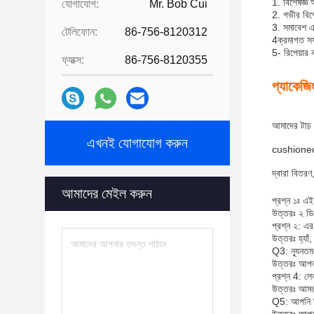
1. বিশেষজ্ঞ 
যোগাযোগ:
Mr. Bob Cui
2. গভীর বিশ্
3. সমাবেশ এ
টেলিফোন:
86-756-8120312
4ক্রমাগত সফ
5- রিপেয়ার
ফ্যাক্স:
86-756-8120355
প্যাকেজি
আমাদের টাচ স
এখনই যোগাযোগ করুন
cushioned।বা
দ্বারা বিতরণ
আমাদের মেইল ​​করুন
প্রশ্ন ১ঃ এই
উত্তরঃ ২ ডি
প্রশ্ন ২: এ
উত্তরঃ হ্যা
Q3: ন্যূনতম 
উত্তরঃ আপনা
প্রশ্ন 4: লে
উত্তরঃ আমরা 
Q5: আপনি কি