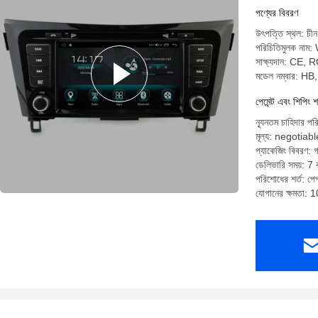
পণ্যের বিবরণ
উৎপত্তি স্থল: চীন
পরিচিতিমুলক না
সাক্ষ্যদান: CE,
মডেল নম্বার: H
পেমেন্ট এবং শিপিং শ
ন্যূনতম চাহিদার পর
মূল্য: negotiabl
প্যাকেজিং বিবরণ: গ
ডেলিভারি সময়: 7 ক
পরিশোধের শর্ত: পেপ্
যোগানের ক্ষমতা: 