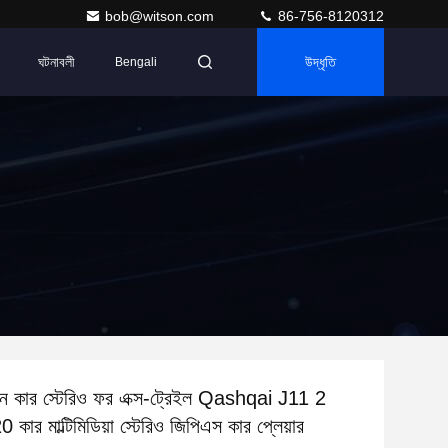
bob@witson.com
86-756-8120312
ঘটনাবলী
উদ্ধৃতি
Bengali
িসান কার স্টেরিও ফর এক্স-ট্রেইল Qashqai J11 2
ার মাল্টিমিডিয়া স্টেরিও জিপিএস কার প্লেয়ার