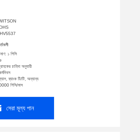
ম: WITSON
 ROHS
B,HV5537
র্তাবলী
িমাণ: ১ পিসি
e
্রাহকের চাহিদা অনুযায়ী
র্মদিবস
যাল, ব্যাংক টি/টি, অন্যান্য
10000 পিসি/মাস
সেরা মূল্য পান