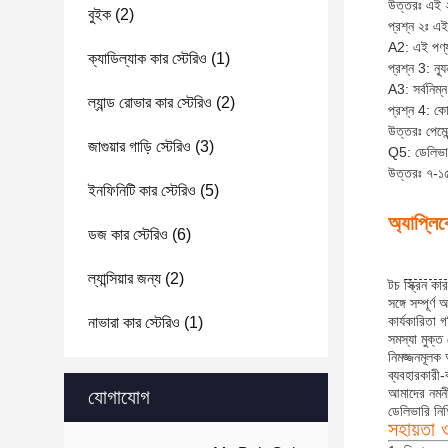
উত্তরঃ এই ২
বুইক
(2)
প্রশ্ন ২ঃ এই
A2: এই পণ্য
ক্যাডিল্যাক কার স্টেরিও
(1)
প্রশ্ন 3: ন্
A3: সর্বনিম্
ল্যান্ড রোভার কার স্টেরিও
(2)
প্রশ্ন 4: কো
উত্তরঃ পেমে
জাগুয়ার গাড়ি স্টেরিও
(3)
Q5: ডেলিভা
উত্তরঃ ৭-১৫
ইনফিনিটি কার স্টেরিও
(5)
অ্যাপ্লি
ডজ কার স্টেরিও
(6)
ল্যান্সিয়ার জন্য
(2)
টচ স্ক্রিন কা
সঙ্গে সম্পূর
কার্যকারিতা 
নাভারা কার স্টেরিও
(1)
সমস্যা মুক্
নিমজ্জনমূলক 
ব্যবহারকারী-বা
আমাদের নমনীয
যোগাযোগ
ডেলিভারি নি
সহায়তা 