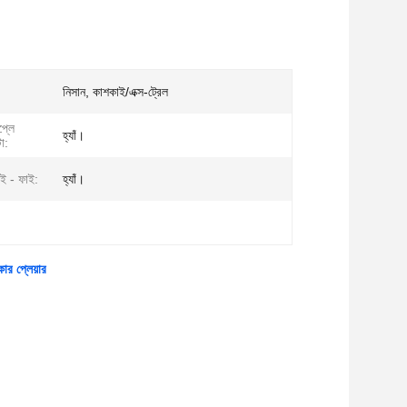
নিসান, কাশকাই/এক্স-ট্রেল
প্লে
হ্যাঁ।
টো:
়াই - ফাই:
হ্যাঁ।
ার প্লেয়ার