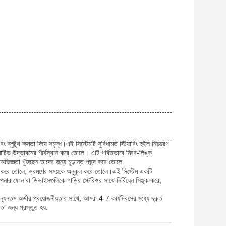
লুটুথ ক্ষমতা দিয়ে সমৃদ্ধ।এই সিস্টেমটি সুবিধামত স্টিয়ারিং হুইল নিয়ন্ত্রণ
োটিভ উদ্ভাবনের শীর্ষস্থান করে তোলে। এটি গর্বিতভাবে মিরর-লিঙ্ক
ভিজ্ঞতা খুঁজছেন তাদের জন্য চূড়ান্ত পছন্দ করে তোলে.
হজ করে তোলে, ভ্রমণের সময়কে অনুকূল করে তোলে।এই সিস্টেম একটি
পনার ফোন বা ডিভাইসগুলিকে গাড়ির স্টেরিওর সাথে নির্বিঘ্নে সিঙ্ক করে,
ন্যূনতম অর্ডার প্রয়োজনীয়তার সাথে, আমরা 4-7 কার্যদিবসের মধ্যে দ্রুত
 জন্য প্রস্তুত হয়.