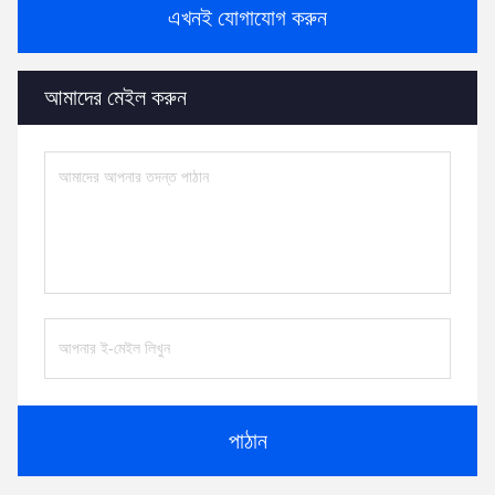
এখনই যোগাযোগ করুন
আমাদের মেইল ​​করুন
পাঠান