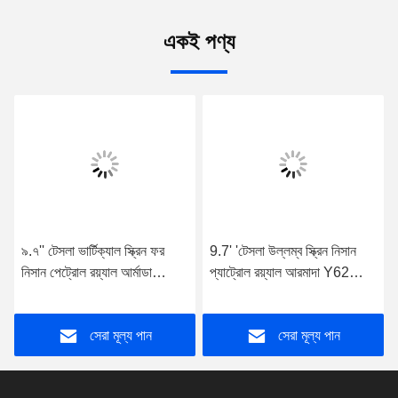
একই পণ্য
৯.৭'' টেসলা ভার্টিক্যাল স্ক্রিন ফর
9.7' 'টেসলা উল্লম্ব স্ক্রিন নিসান
নিসান পেট্রোল রয়্যাল আর্মাডা
প্যাট্রোল রয়্যাল আরমাদা Y62
ওয়াই৬২ ২০১০-২০২০ অ্যান্ড্রয়েড
2010-2020 অ্যান্ড্রয়েড কার
কার মাল্টিমিডিয়া প্লেয়ার
প্লেয়ারের জন্য
সেরা মূল্য পান
সেরা মূল্য পান