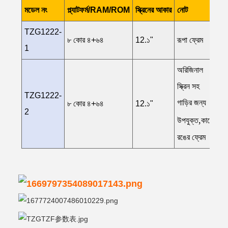
মডেল নং
প্ল্যাটফর্ম/RAM/ROM
স্ক্রিনের আকার
নোট
TZG1222-
৮ কোর ৪+৬৪
12.১"
রূপা ফ্রেম
1
অরিজিনাল
স্ক্রিন সহ
TZG1222-
গাড়ির জন্য
৮ কোর ৪+৬৪
12.১"
2
,
উপযুক্ত
কাঠের
রঙের ফ্রেম