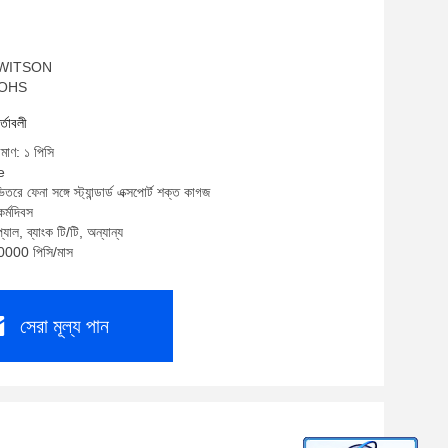
ম: WITSON
 ROHS
র্তাবলী
িমাণ: ১ পিসি
e
তরে ফেনা সঙ্গে স্ট্যান্ডার্ড এক্সপোর্ট শক্ত কাগজ
র্মদিবস
যাল, ব্যাংক টি/টি, অন্যান্য
10000 পিসি/মাস
সেরা মূল্য পান