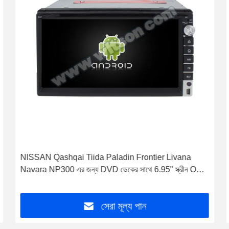
নিসান নাভারা ফ্রন্টিয়ার NP300 2015-2017 অ্যান্ড্রয়েড কার স্টেরিওর
জন্য ডিভিডি ডেক সহ 7" স্ক্রীন OEM স্টাইল
সেরা মূল্য পান