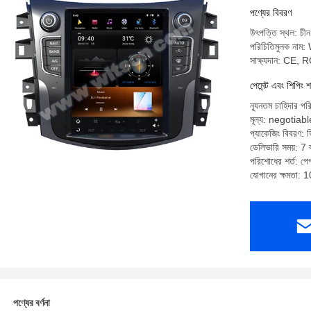
পণ্যের বিবরণ
উৎপত্তি স্থল: চীন
পরিচিতিমুলক না
সাক্ষ্যদান: CE,
পেমেন্ট এবং শিপিং শ
ন্যূনতম চাহিদার পর
মূল্য: negotiabl
প্যাকেজিং বিবরণ: ভি
ডেলিভারি সময়: 7 ক
পরিশোধের শর্ত: পেপ্
যোগানের ক্ষমতা: 
পণ্যের বর্ণনা