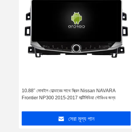
NISSAN Qashqai Tiida Paladin Frontier Livana
Navara NP300 এর জন্য DVD ডেকের সাথে 6.95" স্ক্রীন OEM
স্টাইল
সেরা মূল্য পান