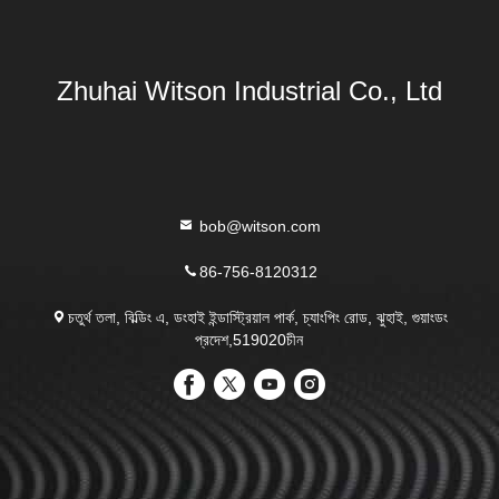
Zhuhai Witson Industrial Co., Ltd
bob@witson.com
86-756-8120312
চতুর্থ তলা, বিল্ডিং এ, ডংহাই ইন্ডাস্ট্রিয়াল পার্ক, চ্যাংপিং রোড, ঝুহাই, গুয়াংডং
প্রদেশ,519020চীন