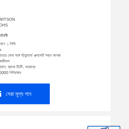
ম: WITSON
 ROHS
র্তাবলী
িমাণ: ১ পিসি
e
তরে ফেনা সঙ্গে স্ট্যান্ডার্ড এক্সপোর্ট শক্ত কাগজ
র্মদিবস
যাল, ব্যাংক টি/টি, অন্যান্য
10000 পিসি/মাস
সেরা মূল্য পান