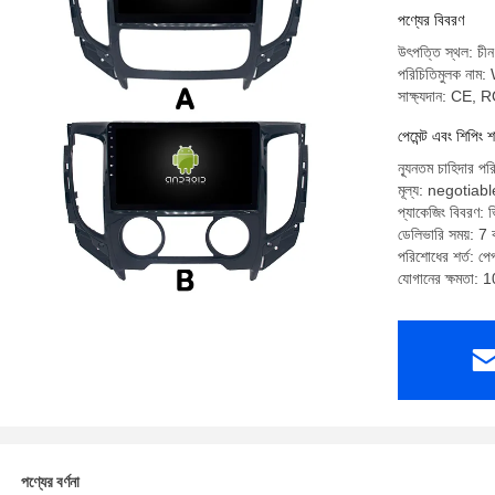
পণ্যের বিবরণ
উৎপত্তি স্থল: চীন
পরিচিতিমুলক না
সাক্ষ্যদান: CE,
পেমেন্ট এবং শিপিং শ
ন্যূনতম চাহিদার পর
মূল্য: negotiabl
প্যাকেজিং বিবরণ: ভি
ডেলিভারি সময়: 7 ক
পরিশোধের শর্ত: পেপ্
যোগানের ক্ষমতা: 
পণ্যের বর্ণনা