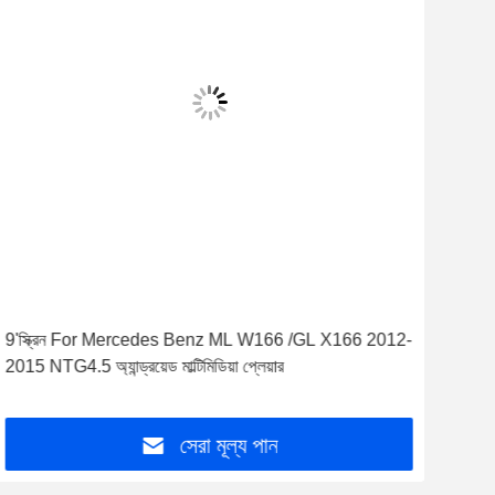
9'স্ক্রিন For Mercedes Benz ML W166 /GL X166 2012-
MER
2015 NTG4.5 অ্যান্ড্রয়েড মাল্টিমিডিয়া প্লেয়ার
X166
12.3''
সেরা মূল্য পান