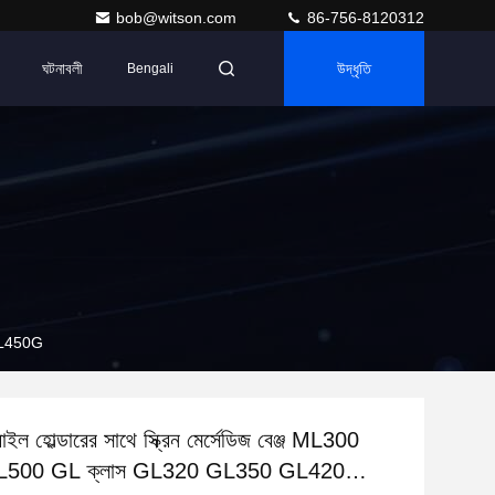
bob@witson.com
86-756-8120312
ঘটনাবলী
উদ্ধৃতি
Bengali
 GL450G
ল হোল্ডারের সাথে স্ক্রিন মের্সেডিজ বেঞ্জ ML300
500 GL ক্লাস GL320 GL350 GL420