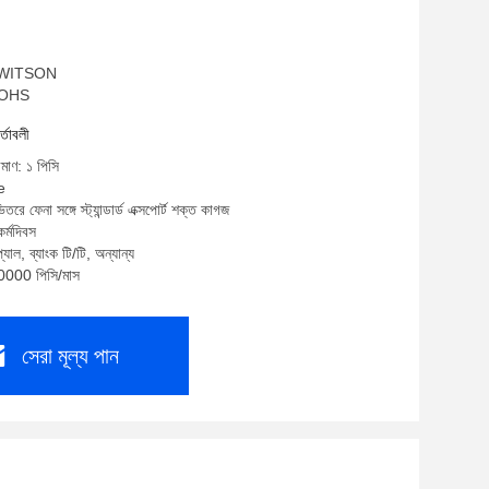
ম: WITSON
 ROHS
র্তাবলী
িমাণ: ১ পিসি
e
তরে ফেনা সঙ্গে স্ট্যান্ডার্ড এক্সপোর্ট শক্ত কাগজ
র্মদিবস
যাল, ব্যাংক টি/টি, অন্যান্য
10000 পিসি/মাস
সেরা মূল্য পান