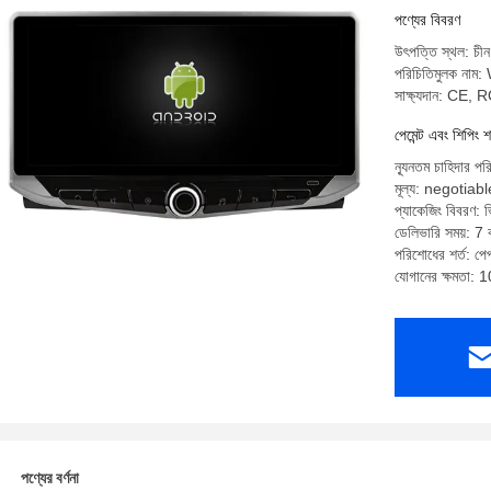
GL450G
পণ্যের বিবরণ
উৎপত্তি স্থল: চীন
পরিচিতিমুলক না
সাক্ষ্যদান: CE,
পেমেন্ট এবং শিপিং শ
ন্যূনতম চাহিদার পর
মূল্য: negotiabl
প্যাকেজিং বিবরণ: ভি
ডেলিভারি সময়: 7 ক
পরিশোধের শর্ত: পেপ্
যোগানের ক্ষমতা: 
পণ্যের বর্ণনা