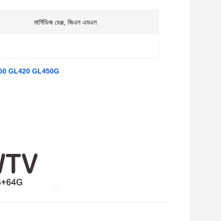
মার্সিডিজ বেঞ্জ, জিএল এমএল
0 GL350 GL420 GL450G