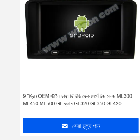
L
9 "স্ক্রিন OEM স্টাইল ছাড়া ডিভিডি ডেক মের্সেডিজ বেনজ ML300
ML450 ML500 GL ক্লাস GL320 GL350 GL420
সেরা মূল্য পান