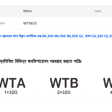
উইটসন
সমর্থন:
নম্বর:
WT9815
ল হোল্ডারের সাথে স্ক্রিন মের্সেডিজ বেঞ্জ ML300 ML450 ML500 GL ক্লাস GL32
্নলিখিত বিভিন্ন কনফিগারেশন সরবরাহ করতে পারিঃ