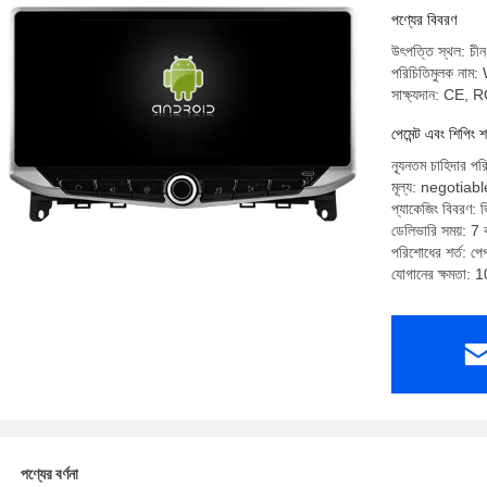
পণ্যের বিবরণ
উৎপত্তি স্থল: চীন
পরিচিতিমুলক না
সাক্ষ্যদান: CE,
পেমেন্ট এবং শিপিং শ
ন্যূনতম চাহিদার পর
মূল্য: negotiabl
প্যাকেজিং বিবরণ: ভি
ডেলিভারি সময়: 7 ক
পরিশোধের শর্ত: পেপ্
যোগানের ক্ষমতা: 
পণ্যের বর্ণনা