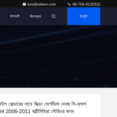
bob@witson.com
86-756-8120312
ঘটনাবলী
উদ্ধৃতি
Bengali
ল হোল্ডারের সাথে স্ক্রিন মের্সেডিজ বেনজ সি-ক্লাস
006-2011 মাল্টিমিডিয়া স্টেরিওর জন্য