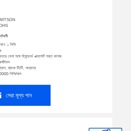
ম: WITSON
 ROHS
র্তাবলী
িমাণ: ১ পিসি
e
তরে ফেনা সঙ্গে স্ট্যান্ডার্ড এক্সপোর্ট শক্ত কাগজ
র্মদিবস
যাল, ব্যাংক টি/টি, অন্যান্য
10000 পিসি/মাস
সেরা মূল্য পান