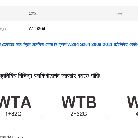
উইটসন
সমর্থন:
নম্বর:
WT9804
োল্ডারের সাথে স্ক্রিন মের্সেডিজ বেনজ সি-ক্লাস W204 S204 2006-2011 মাল্টিমিডিয়া স্টেরি
্নলিখিত বিভিন্ন কনফিগারেশন সরবরাহ করতে পারিঃ