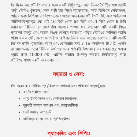
টচ স্ক্রিন কার স্টেরিও তাদের জন্য একটি নিখুঁত পছন্দ যারা উন্নত বৈশিষ্ট্য সঙ্গে একটি
গাড়ী স্টেরিও খুঁজছেন, যেমন গাড়ী টাচ স্ক্রিন অ্যান্ড্রয়েড, অটো জিপিএস নেভিগেশন,
গাড়ির জন্য জিপিএস নেভিগেশন,এবং আরো অনেককার স্টেরিওটি সিই এবং আইএসও
সার্টিফিকেটপ্রাপ্ত এবং এটি 16 জিবি থেকে 64 জিবি এবং 1 জিবি থেকে 8 জিবি
যথাক্রমে বিভিন্ন রম এবং র্যাম আকারে পাওয়া যায়।এছাড়াও এটি একটি পিছন
ক্যামেরা ইনপুট এবং আয়না লিঙ্ক বৈশিষ্ট্য আছেএই গাড়ির স্টেরিওর সর্বনিম্ন অর্ডার
পরিমাণ এক সেট, এবং দাম পরিমাণের উপর নির্ভর করে আলোচনাযোগ্য। এটি একটি
নিরাপদ কার্টন প্যাকেজিং আসে,এবং ডেলিভারি সময় 7-15 কার্যদিবস. টি / টি, এলসি
বা আলোচনার মতো বিভিন্ন অর্থ প্রদানের শর্তাবলী উপলব্ধ। এর সরবরাহের ক্ষমতা
প্রতি মাসে 10000 সেট, এটিকে বাজারে উপলব্ধ সবচেয়ে নির্ভরযোগ্য গাড়ি
স্টেরিওর মধ্যে একটি করে তোলে।
সহায়তা ও সেবা:
টাচ স্ক্রিন কার স্টেরিও প্রযুক্তিগত সহায়তা এবং পরিষেবা অন্তর্ভুক্তঃ
২৪/৭ গ্রাহক সেবা
পণ্য ইনস্টলেশন এবং সেটআপ নির্দেশিকা
দূরবর্তী সমস্যা সমাধান এবং ডায়াগনস্টিক
সফটওয়্যার আপডেট
হার্ডওয়্যার মেরামত ও প্রতিস্থাপন
প্যাকেজিং এবং শিপিংঃ