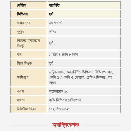
বৈশিষ্ট্য
পরামিতি
জিপিএস
হ্যাঁ।
স্থানান্তর
ড্যাশবোর্ড
ব্লুটুথ
বিসি৫
পিছনের ক্যামেরার
হ্যাঁ।
ইনপুট
র্যাম
১ জিবি ৪ জিবি ৮ জিবি
মিরর লিঙ্ক
হ্যাঁ।
ব্লুটুথ-সক্ষম, অন্তর্নির্মিত জিপিএস, সিডি প্লেয়ার,
সংমিশ্রণ
এমপি 3 / এমপি 4 প্লেয়ার, রেডিও টিউনার, টাচ
স্ক্রিন
ওএস
অ্যান্ড্রয়েড ১৩
ফাংশন
গাড়ি জিপিএস নেভিগেশন
ডিজিটাল স্ক্রিন
১০২৪*৭৬৮px
অ্যাপ্লিকেশনঃ