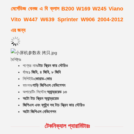
মের্সেডিজ বেনজ এ বি ক্লাস B200 W169 W245 Viano
Vito W447 W639 Sprinter W906 2004-2012
এর জন্য
বৈশিষ্ট্যঃ
পণ্যের নামঃ
টাচ স্ক্রিন কার স্টেরিও
র্যামঃ
১ জিবি, ৪ জিবি, ৮ জিবি
সিপিইউঃ
কোয়াড-কোর
ফাংশনঃ
গাড়ি জিপিএস নেভিগেশন
অপারেটিং সিস্টেম:
অ্যান্ড্রয়েড ১৩
অটো টাচ স্ক্রিন অ্যান্ড্রয়েড
জিপিএস এবং ব্লুটুথ সহ টাচ স্ক্রিন কার স্টেরিও
অটো জিপিএস নেভিগেশন
টেকনিক্যাল প্যারামিটারঃ