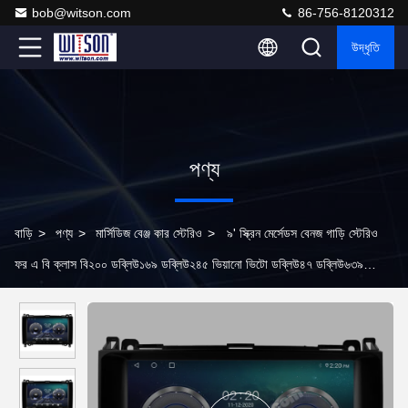
bob@witson.com
86-756-8120312
উদ্ধৃতি
পণ্য
বাড়ি
>
পণ্য
>
মার্সিডিজ বেঞ্জ কার স্টেরিও
>
৯' স্ক্রিন মের্সেডস বেনজ গাড়ি স্টেরিও
ফর এ বি ক্লাস বি২০০ ডব্লিউ১৬৯ ডব্লিউ২৪৫ ভিয়ানো ভিটো ডব্লিউ৪৭ ডব্লিউ৬৩৯
স্প্রিন্টার ডব্লিউ৯