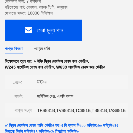
ডেলিভারি সময়: 7 কর্মদিবস
পরিশোধের শর্ত: পেপ্যাল, ব্যাংক টি/টি, অন্যান্য
যোগানের ক্ষমতা: 10000 পিসি/মাস
সেরা মূল্য পান
পণ্যের বিবরণ
পণ্যের বর্ণনা
বিশেষভাবে তুলে ধরা:
৯ ইঞ্চি স্ক্রিন মের্সেডস বেনজ কার স্টেরিও
,
W245 মার্সেডিজ বেনজ কার স্টেরিও
,
W639 মার্সেডিজ বেনজ কার স্টেরিও
ব্র্যান্ড:
উইটসন
সমর্থন:
মার্সিডিজ বেঞ্জ, একটি ক্লাস
পণ্যের সংখ্যা:
TFS881B,TVS881B,TC881B,TB881B,TAS881B
৯' স্ক্রিন মের্সেডস বেনজ গাড়ি স্টেরিও ফর এ বি ক্লাস বি২০০ ডব্লিউ১৬৯ ডব্লিউ২৪৫
ভিয়ানো ভিটো ডব্লিউ৪৭ ডব্লিউ৬৩৯ স্প্রিন্টার ডব্লিউ৯