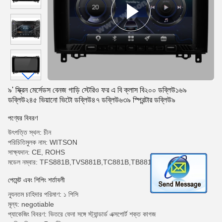
৯' স্ক্রিন মের্সেডস বেনজ গাড়ি স্টেরিও ফর এ বি ক্লাস বি২০০ ডব্লিউ১৬৯
ডব্লিউ২৪৫ ভিয়ানো ভিটো ডব্লিউ৪৭ ডব্লিউ৬৩৯ স্প্রিন্টার ডব্লিউ৯
পণ্যের বিবরণ
উৎপত্তি স্থল: চীন
পরিচিতিমুলক নাম: WITSON
সাক্ষ্যদান: CE, ROHS
মডেল নম্বার: TFS881B,TVS881B,TC881B,TB881B,TAS881B
পেমেন্ট এবং শিপিং শর্তাবলী
ন্যূনতম চাহিদার পরিমাণ: ১ পিসি
মূল্য: negotiable
প্যাকেজিং বিবরণ: ভিতরে ফেনা সঙ্গে স্ট্যান্ডার্ড এক্সপোর্ট শক্ত কাগজ