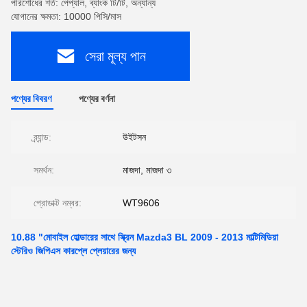
পরিশোধের শর্ত: পেপ্যাল, ব্যাংক টি/টি, অন্যান্য
যোগানের ক্ষমতা: 10000 পিসি/মাস
সেরা মূল্য পান
পণ্যের বিবরণ
পণ্যের বর্ণনা
ব্র্যান্ড:
উইটসন
সমর্থন:
মাজদা, মাজদা ৩
প্রোডাক্ট নম্বর:
WT9606
10.88 "মোবাইল হোল্ডারের সাথে স্ক্রিন Mazda3 BL 2009 - 2013 মাল্টিমিডিয়া
স্টেরিও জিপিএস কারপ্লে প্লেয়ারের জন্য