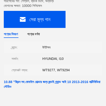
পরিশোধের শর্ত: পেপ্যাল, ব্যাংক টি/টি, অন্যান্য
যোগানের ক্ষমতা: 10000 পিসি/মাস
সেরা মূল্য পান
পণ্যের বিবরণ
পণ্যের বর্ণনা
ব্র্যান্ড:
উইটসন
সমর্থন:
HYUNDAI, I10
প্রোডাক্ট নম্বর:
WT9277, WT9294
10.88 "স্ক্রিন সহ মোবাইল হোল্ডার জন্য হুন্ডাই গ্র্যান্ড আই 10 2013-2016 মাল্টিমিডিয়া
স্টেরিও