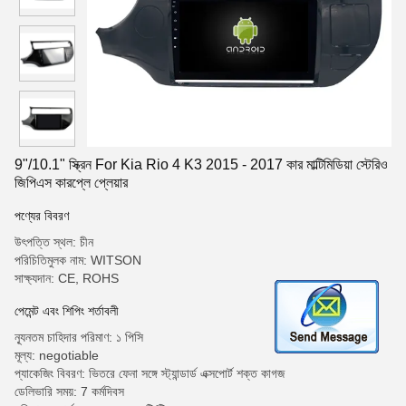
9"/10.1" স্ক্রিন For Kia Rio 4 K3 2015 - 2017 কার মাল্টিমিডিয়া স্টেরিও
জিপিএস কারপ্লে প্লেয়ার
পণ্যের বিবরণ
উৎপত্তি স্থল: চীন
পরিচিতিমুলক নাম: WITSON
সাক্ষ্যদান: CE, ROHS
পেমেন্ট এবং শিপিং শর্তাবলী
ন্যূনতম চাহিদার পরিমাণ: ১ পিসি
মূল্য: negotiable
প্যাকেজিং বিবরণ: ভিতরে ফেনা সঙ্গে স্ট্যান্ডার্ড এক্সপোর্ট শক্ত কাগজ
ডেলিভারি সময়: 7 কর্মদিবস