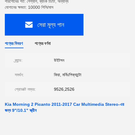
পরিশোধের শর্ত: পেপ্যাল, ব্যাংক টি/টি, অন্যান্য
যোগানের ক্ষমতা: 10000 পিসি/মাস
সেরা মূল্য পান
পণ্যের বিবরণ
পণ্যের বর্ণনা
ব্র্যান্ড:
উইটসন
সমর্থন:
কিয়া, মর্নিং/পিক্যান্টো
প্রোডাক্ট নম্বর:
9526,2526
Kia Morning 2 Picanto 2011-2017 Car Multimedia Stereo-এর
জন্য 9"/10.1" স্ক্রীন