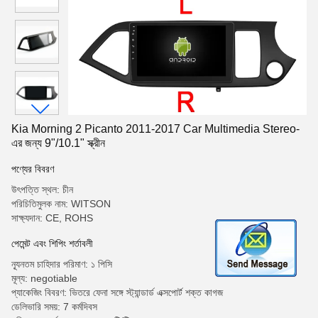
Kia Morning 2 Picanto 2011-2017 Car Multimedia Stereo-
এর জন্য 9"/10.1" স্ক্রীন
পণ্যের বিবরণ
উৎপত্তি স্থল: চীন
পরিচিতিমুলক নাম: WITSON
সাক্ষ্যদান: CE, ROHS
পেমেন্ট এবং শিপিং শর্তাবলী
ন্যূনতম চাহিদার পরিমাণ: ১ পিসি
মূল্য: negotiable
প্যাকেজিং বিবরণ: ভিতরে ফেনা সঙ্গে স্ট্যান্ডার্ড এক্সপোর্ট শক্ত কাগজ
ডেলিভারি সময়: 7 কর্মদিবস