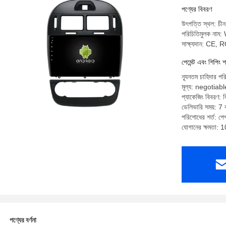
পণ্যের বিবরণ
উৎপত্তি স্থল: চীন
পরিচিতিমুলক না
সাক্ষ্যদান: CE,
পেমেন্ট এবং শিপিং শ
ন্যূনতম চাহিদার পর
মূল্য: negotiabl
প্যাকেজিং বিবরণ: ভি
ডেলিভারি সময়: 7 ক
পরিশোধের শর্ত: পেপ্
যোগানের ক্ষমতা: 
পণ্যের বর্ণনা