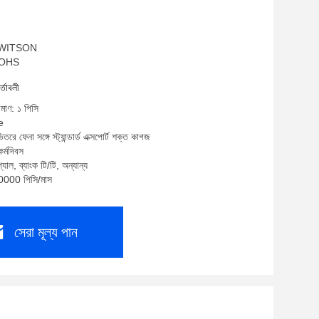
ম: WITSON
 ROHS
র্তাবলী
িমাণ: ১ পিসি
e
তরে ফেনা সঙ্গে স্ট্যান্ডার্ড এক্সপোর্ট শক্ত কাগজ
র্মদিবস
যাল, ব্যাংক টি/টি, অন্যান্য
10000 পিসি/মাস
সেরা মূল্য পান