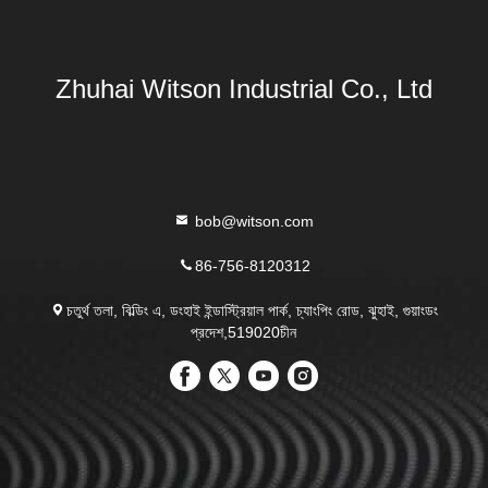
Zhuhai Witson Industrial Co., Ltd
bob@witson.com
86-756-8120312
চতুর্থ তলা, বিল্ডিং এ, ডংহাই ইন্ডাস্ট্রিয়াল পার্ক, চ্যাংপিং রোড, ঝুহাই, গুয়াংডং
প্রদেশ,519020চীন