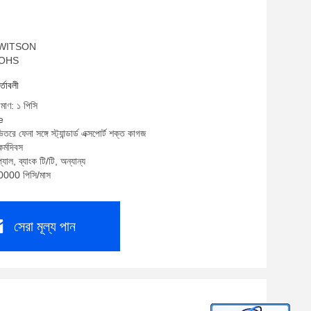
ম: WITSON
 ROHS
র্তাবলী
িমাণ: ১ পিসি
e
তরে ফেনা সঙ্গে স্ট্যান্ডার্ড এক্সপোর্ট শক্ত কাগজ
র্মদিবস
যাল, ব্যাংক টি/টি, অন্যান্য
10000 পিসি/মাস
সেরা মূল্য পান