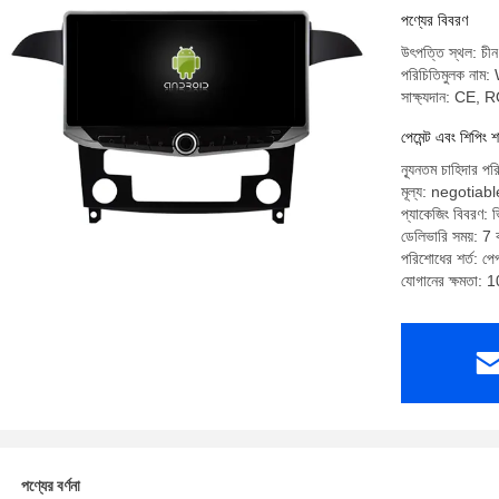
পণ্যের বিবরণ
উৎপত্তি স্থল: চীন
পরিচিতিমুলক না
সাক্ষ্যদান: CE,
পেমেন্ট এবং শিপিং শ
ন্যূনতম চাহিদার পর
মূল্য: negotiabl
প্যাকেজিং বিবরণ: ভি
ডেলিভারি সময়: 7 ক
পরিশোধের শর্ত: পেপ্
যোগানের ক্ষমতা: 
পণ্যের বর্ণনা