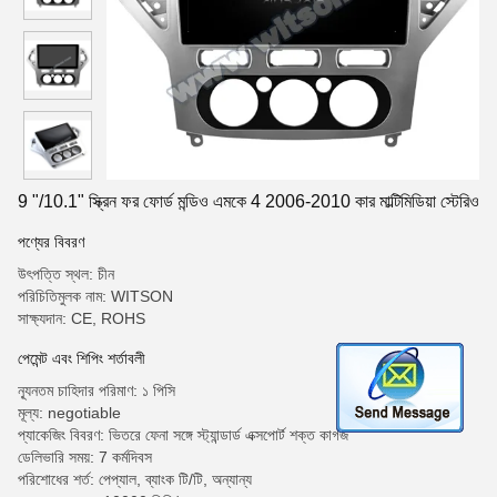
9 "/10.1" স্ক্রিন ফর ফোর্ড মন্ডিও এমকে 4 2006-2010 কার মাল্টিমিডিয়া স্টেরিও
পণ্যের বিবরণ
উৎপত্তি স্থল: চীন
পরিচিতিমুলক নাম: WITSON
সাক্ষ্যদান: CE, ROHS
পেমেন্ট এবং শিপিং শর্তাবলী
ন্যূনতম চাহিদার পরিমাণ: ১ পিসি
মূল্য: negotiable
প্যাকেজিং বিবরণ: ভিতরে ফেনা সঙ্গে স্ট্যান্ডার্ড এক্সপোর্ট শক্ত কাগজ
ডেলিভারি সময়: 7 কর্মদিবস
পরিশোধের শর্ত: পেপ্যাল, ব্যাংক টি/টি, অন্যান্য