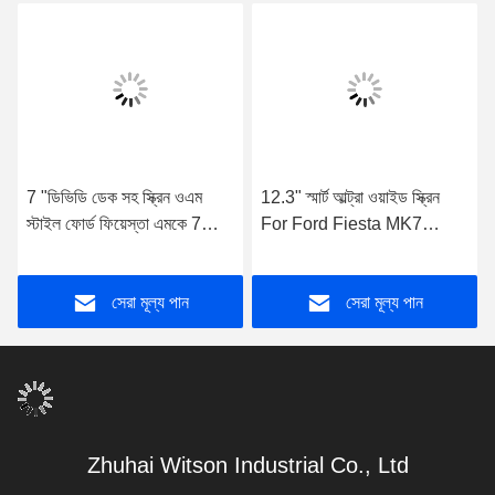
7 "ডিভিডি ডেক সহ স্ক্রিন ওএম
12.3" স্মার্ট আল্ট্রা ওয়াইড স্ক্রিন
স্টাইল ফোর্ড ফিয়েস্তা এমকে 7
For Ford Fiesta MK7
2009-2017 অ্যান্ড্রয়েড গাড়ি
2009-2011 Car Video
ডিভিডি জিপিএস মাল্টিমিডিয়া স্টেরিও
Touch QLED মাল্টিমিডিয়া স্টেরিও
সেরা মূল্য পান
সেরা মূল্য পান
Zhuhai Witson Industrial Co., Ltd